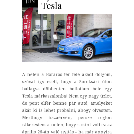
JÚN
Tesla
A héten a Boráros tér felé akadt dolgom,
szóval így esett, hogy a Soroksári úton
ballagva döbbenten botlottam bele egy
Tesla márkaszalonba! Nem egy nagy üzlet,
de pont elfér benne pár autó, amelyeket
akár ki is lehet próbálni, ahogy olvastam.
Merthogy hazaérvén, persze rögtön
rákerestem a neten, hogy s mint volt ez az
április 26-án való nyitás - ha már annyira