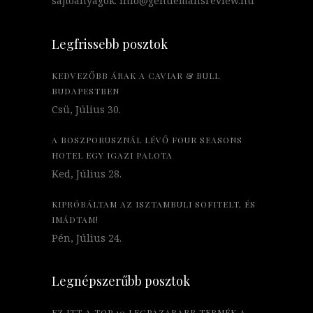
sajtóanyagok: info@gentlemansreview.hu
Legfrissebb posztok
KEDVEZŐBB ÁRAK A CAVIAR & BULL
BUDAPESTBEN
Csü, Július 30.
A BOSZPORUSZNÁL LÉVŐ FOUR SEASONS
HOTEL EGY IGAZI PALOTA
Ked, Július 28.
KIPRÓBÁLTAM AZ ISZTAMBULI SOFITELT, ÉS
IMÁDTAM!
Pén, Július 24.
Legnépszerűbb posztok
EZ ITT A TOP 10 LEGPAZARABB TERMÉK A