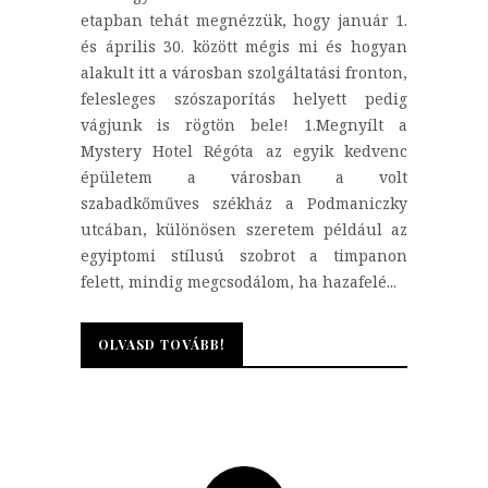
etapban tehát megnézzük, hogy január 1.
és április 30. között mégis mi és hogyan
alakult itt a városban szolgáltatási fronton,
felesleges szószaporítás helyett pedig
vágjunk is rögtön bele! 1.Megnyílt a
Mystery Hotel Régóta az egyik kedvenc
épületem a városban a volt
szabadkőműves székház a Podmaniczky
utcában, különösen szeretem például az
egyiptomi stílusú szobrot a timpanon
felett, mindig megcsodálom, ha hazafelé...
OLVASD TOVÁBB!
OLVASD TOVÁBB!