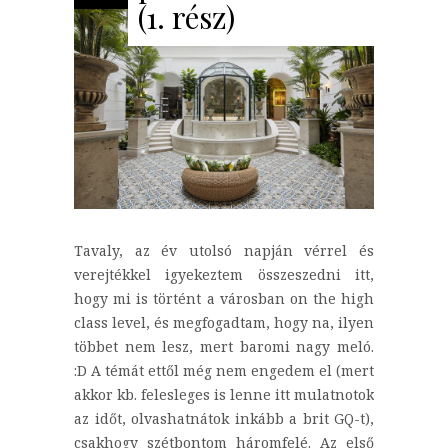
(1. rész)
Tavaly, az év utolsó napján vérrel és
verejtékkel igyekeztem összeszedni itt,
hogy mi is történt a városban on the high
class level, és megfogadtam, hogy na, ilyen
többet nem lesz, mert baromi nagy meló.
:D A témát ettől még nem engedem el (mert
akkor kb. felesleges is lenne itt mulatnotok
az időt, olvashatnátok inkább a brit GQ-t),
csakhogy szétbontom háromfelé. Az első