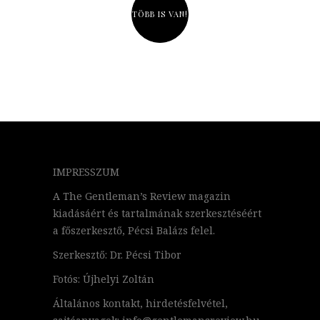
TÖBB IS VAN!
IMPRESSZUM
A The Gentleman’s Review magazin
kiadásáért és tartalmának szerkesztéséért
a főszerkesztő, Pécsi Balázs felel.
Szerkesztő: Dr. Pécsi Tibor
Fotós: Újhelyi Zoltán
Általános kontakt, hirdetésfelvétel,