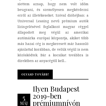
siettem aznap, hogy nem volt időm
beugrani, és személyesen megkérdezni
erről az illetékeseket. Szóval dióhéjban: a
Universal Leasing nevű prémium autók
lízingelésével foglalkozó magyar céggel
állapodott meg végül az amerikai
autómárka európai központja, akiket több
más hazai cég is megkeresett már hasonló
ajánlattal korábban, de velük végül is nem
közösködtek. Bár a kocsikat továbbra is
direktben az anyacégtől kell...
OLVASD TOVÁBB!
OLVASD TOVÁBB!
Ilyen Budapest
2019-ben
5
prémiumnívón
MÁJ