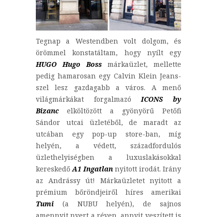
Tegnap a Westendben volt dolgom, és
örömmel konstatáltam, hogy nyílt egy
HUGO Hugo Boss
márkaüzlet, mellette
pedig hamarosan egy Calvin Klein Jeans-
szel lesz gazdagabb a város. A menő
világmárkákat forgalmazó
ICONS by
Bizanc
elköltözött a gyönyörű Petőfi
Sándor utcai üzletéből, de maradt az
utcában egy pop-up store-ban, míg
helyén, a védett, századfordulós
üzlethelyiségben a luxuslakásokkal
kereskedő
A1 Ingatlan
nyitott irodát. Irány
az Andrássy út! Márkaüzletet nyitott a
prémium bőröndjeiről híres amerikai
Tumi
(a NUBU helyén), de sajnos
amennyit nyert a réven, annyit veszített is