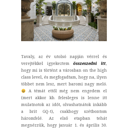
Tavaly, az év utolsó napján vérrel és
verejtékkel igyekeztem
összeszedni itt
,
hogy mi is történt a városban on the high
class level, és megfogadtam, hogy na, ilyen
többet nem lesz, mert baromi nagy meló.
A témát ettől még nem engedem el
(mert akkor kb. felesleges is lenne itt
mulatnotok az időt, olvashatnátok inkább
a brit GQ-t), csakhogy szétbontom
háromfelé. Az első etapban tehát
megnézzük, hogy január 1. és április 30.