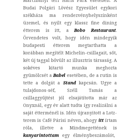
Marcibányi téri Haris Park esetében. A
Budai Polgári Lövész Egyesület egykori
székháza ma rendezvényhelyszínként
üzemel, és nyílt egy klassz fine dining
étterem is itt, a
Bobo Restaurant
.
Örvendetes volt, hogy idén mindegyik
budapesti étterem megtarthatta a
korábban megítélt Michelin-csillagait, sőt,
két új taggal bővült az illusztris társaság. A
sokéves kitartó munka meghozta
gyümölcsét a
Babel
esetében, de a rutin is
tette a dolgát a
Stand
kapcsán. Ugye a
tulajdonos-séf, Széll Tamás a
csillaggyűjtést jól elsajátította már az
Onyxnál, egy év alatt tudta így realizálni a
saját étterménél is. Idén újranyitott a Lotz-
terem is Café Párisi néven, ahogy
itt
írtam
róla, illetve a Mindmegettének is
kanyarintottam
egy élménybeszámolót,