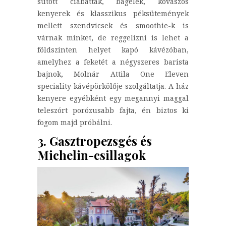
sütött ciabatták, bagelek, kovászos
kenyerek és klasszikus péksütemények
mellett szendvicsek és smoothie-k is
várnak minket, de reggelizni is lehet a
földszinten helyet kapó kávézóban,
amelyhez a feketét a négyszeres barista
bajnok, Molnár Attila One Eleven
speciality kávépörkölője szolgáltatja. A ház
kenyere egyébként egy megannyi maggal
teleszórt porózusabb fajta, én biztos ki
fogom majd próbálni.
3. Gasztropezsgés és
Michelin-csillagok