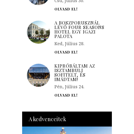
Csü, Július 30.
OLVASD EL!
A BOSZPORUSZNÁL
LÉVŐ FOUR SEASONS
HOTEL EGY IGAZI
PALOTA
Ked, Július 28.
OLVASD EL!
KIPRÓBÁLTAM AZ
ISZTAMBULI
SOFITELT, ÉS
IMÁDTAM!
Pén, Július 24.
OLVASD EL!
A kedvenceitek