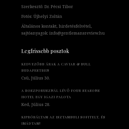
Szerkesztő: Dr. Pécsi Tibor
Fotós: Újhelyi Zoltán
Általános kontakt, hirdetésfelvétel,
sajtóanyagok: info@gentlemansreview.hu
Legfrissebb posztok
KEDVEZŐBB ÁRAK A CAVIAR & BULL
BUDAPESTBEN
Csü, Július 30.
A BOSZPORUSZNÁL LÉVŐ FOUR SEASONS
HOTEL EGY IGAZI PALOTA
Ked, Július 28.
KIPRÓBÁLTAM AZ ISZTAMBULI SOFITELT, ÉS
IMÁDTAM!