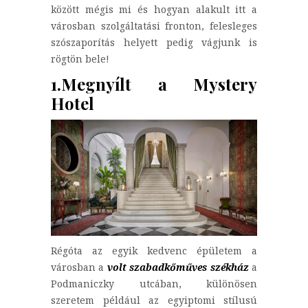
között mégis mi és hogyan alakult itt a
városban szolgáltatási fronton, felesleges
szószaporítás helyett pedig vágjunk is
rögtön bele!
1.Megnyílt a Mystery
Hotel
Régóta az egyik kedvenc épületem a
városban a
volt szabadkőműves székház
a
Podmaniczky utcában, különösen
szeretem például az egyiptomi stílusú