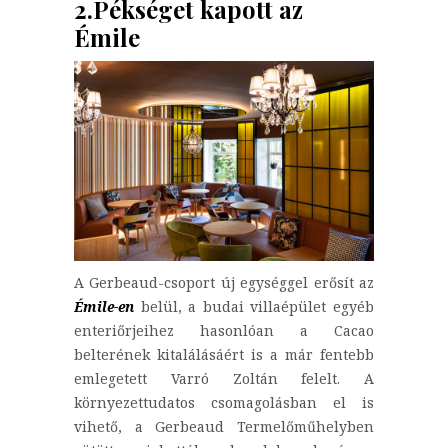
2.Pékséget kapott az
Émile
A Gerbeaud-csoport új egységgel erősít az
Émile-en
belül, a budai villaépület egyéb
enteriőrjeihez hasonlóan a Cacao
belterének kitalálásáért is a már fentebb
emlegetett Varró Zoltán felelt. A
környezettudatos csomagolásban el is
vihető, a Gerbeaud Termelőműhelyben