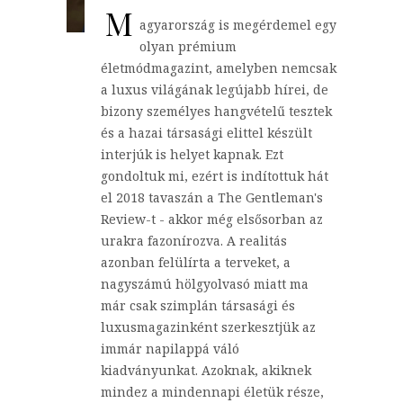
M
agyarország is megérdemel egy
olyan prémium
életmódmagazint, amelyben nemcsak
a luxus világának legújabb hírei, de
bizony személyes hangvételű tesztek
és a hazai társasági elittel készült
interjúk is helyet kapnak. Ezt
gondoltuk mi, ezért is indítottuk hát
el 2018 tavaszán a The Gentleman's
Review-t - akkor még elsősorban az
urakra fazonírozva. A realitás
azonban felülírta a terveket, a
nagyszámú hölgyolvasó miatt ma
már csak szimplán társasági és
luxusmagazinként szerkesztjük az
immár napilappá váló
kiadványunkat. Azoknak, akiknek
mindez a mindennapi életük része,