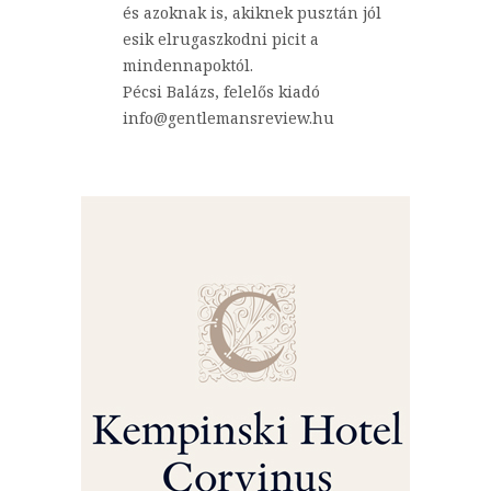
és azoknak is, akiknek pusztán jól
esik elrugaszkodni picit a
mindennapoktól.
Pécsi Balázs, felelős kiadó
info@gentlemansreview.hu