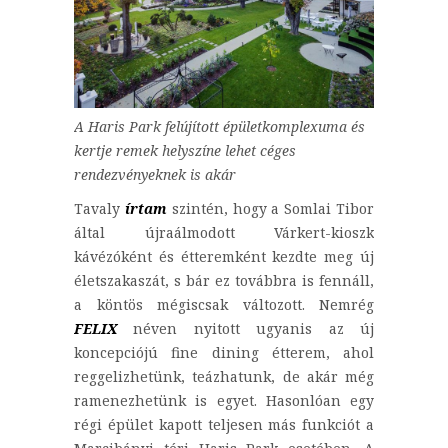
A Haris Park felújított épületkomplexuma és
kertje remek helyszíne lehet céges
rendezvényeknek is akár
Tavaly
írtam
szintén, hogy a Somlai Tibor
által újraálmodott Várkert-kioszk
kávézóként és étteremként kezdte meg új
életszakaszát, s bár ez továbbra is fennáll,
a köntös mégiscsak változott. Nemrég
FELIX
néven nyitott ugyanis az új
koncepciójú fine dining étterem, ahol
reggelizhetünk, teázhatunk, de akár még
ramenezhetünk is egyet. Hasonlóan egy
régi épület kapott teljesen más funkciót a