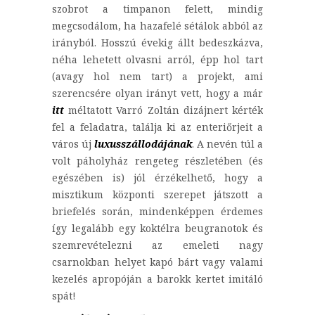
szobrot a timpanon felett, mindig
megcsodálom, ha hazafelé sétálok abból az
irányból. Hosszú évekig állt bedeszkázva,
néha lehetett olvasni arról, épp hol tart
(avagy hol nem tart) a projekt, ami
szerencsére olyan irányt vett, hogy a már
itt
méltatott Varró Zoltán dizájnert kérték
fel a feladatra, találja ki az enteriőrjeit a
város új
luxusszállodájának
. A nevén túl a
volt páholyház rengeteg részletében (és
egészében is) jól érzékelhető, hogy a
misztikum központi szerepet játszott a
briefelés során, mindenképpen érdemes
így legalább egy koktélra beugranotok és
szemrevételezni az emeleti nagy
csarnokban helyet kapó bárt vagy valami
kezelés apropóján a barokk kertet imitáló
spát!