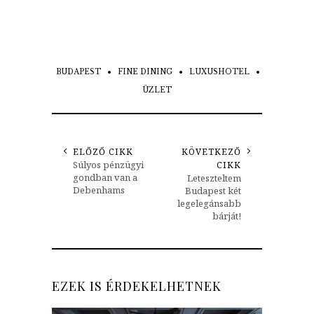
BUDAPEST
FINE DINING
LUXUSHOTEL
ÜZLET
ELŐZŐ CIKK
KÖVETKEZŐ
Súlyos pénzügyi
CIKK
gondban van a
Leteszteltem
Debenhams
Budapest két
legelegánsabb
bárját!
EZEK IS ÉRDEKELHETNEK