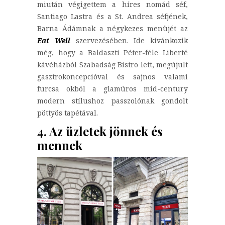
miután végigettem a híres nomád séf,
Santiago Lastra és a St. Andrea séfjének,
Barna Ádámnak a négykezes menüjét az
Eat Well
szervezésében. Ide kívánkozik
még, hogy a Baldaszti Péter-féle Liberté
kávéházból Szabadság Bistro lett, megújult
gasztrokoncepcióval és sajnos valami
furcsa okból a glamúros mid-century
modern stílushoz passzolónak gondolt
pöttyös tapétával.
4. Az üzletek jönnek és
mennek