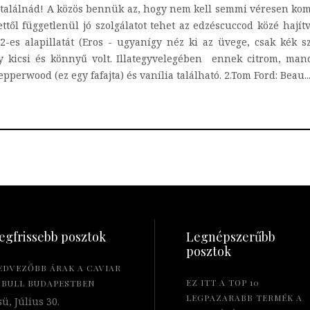
lálnád! A közös bennük az, hogy nem kell semmi véresen komol
ttől függetlenül jó szolgálatot tehet az edzéscuccod közé hajítv
-es alapillatát (Eros - ugyanígy néz ki az üvege, csak kék s
y kicsi és könnyű volt. Illategyvelegében ennek citrom, manda
epperwood (ez egy fafajta) és vanília található. 2.Tom Ford: Beau..
egfrissebb posztok
Legnépszerűbb
posztok
EDVEZŐBB ÁRAK A CAVIAR
EZ ITT A TOP 10
 BULL BUDAPESTBEN
LEGPAZARABB TERMÉK A
ü, Július 30.