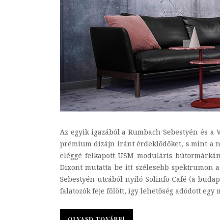
Az egyik igazából a Rumbach Sebestyén és a W
prémium dizájn iránt érdeklődőket, s mint a n
eléggé felkapott USM moduláris bútormárkána
Dixont mutatta be itt szélesebb spektrumon a
Sebestyén utcából nyíló Solinfo Café (a budap
falatozók feje fölött, így lehetőség adódott egy 
OLVASD TOVÁBB!
OLVASD TOVÁBB!