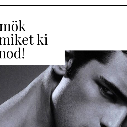
ümök
miket ki
lnod!