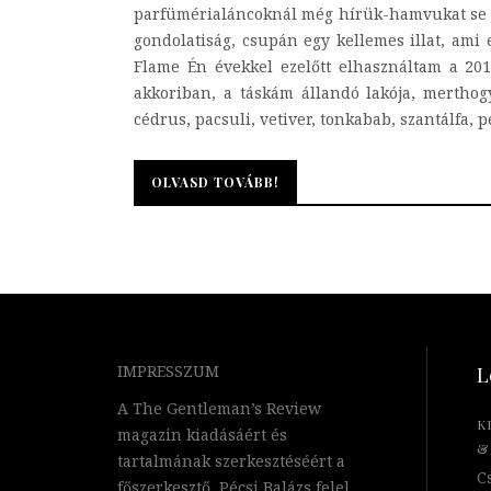
parfümérialáncoknál még hírük-hamvukat se ta
gondolatiság, csupán egy kellemes illat, ami e
Flame Én évekkel ezelőtt elhasználtam a 2012
akkoriban, a táskám állandó lakója, merthog
cédrus, pacsuli, vetiver, tonkabab, szantálfa, p
OLVASD TOVÁBB!
OLVASD TOVÁBB!
IMPRESSZUM
L
A The Gentleman’s Review
K
magazin kiadásáért és
&
tartalmának szerkesztéséért a
Cs
főszerkesztő, Pécsi Balázs felel.