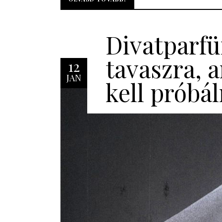
Divatparf
tavaszra, a
12
JAN
kell próbá