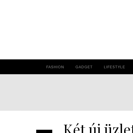
FASHION
FASHION
GADGET
GADGET
LIFESTYLE
LIFESTYLE
Két új üzle