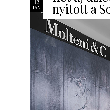
12
nyitott a S
JAN