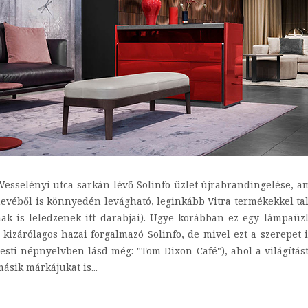
esselényi utca sarkán lévő Solinfo üzlet újrabrandingelése, am
evéből is könnyedén levágható, leginkább Vitra termékekkel ta
k is leledzenek itt darabjai). Ugye korábban ez egy lámpaüzle
 kizárólagos hazai forgalmazó Solinfo, de mivel ezt a szerepet
esti népnyelvben lásd még: "Tom Dixon Café"), ahol a világítást
másik márkájukat is...