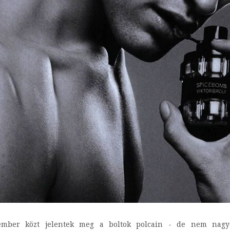
cember közt jelentek meg a boltok polcain - de nem na