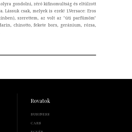
yra gondolni, zéró kifinomultság és eltúlzott
a. Lássuk csak, melyek is ezek! 1.Versace: Eros
zínben), szerettem, az volt az "úti parfümöm"
rin, chinotto, fekete bors, geránium, rózsa,
.
Rovatok
BUSINESS
CARS
EGYÉB