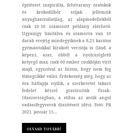
építészet inspirálta, fehérarany óratokok
és krokodilbőr szíjak jellemzik
anyaghasználatilag, az alapmodellekből
csak 10-10 számozott példány elérhető.
Ugyanígy limitálva és számozva van 10
darab erejéig mindegyiknek a 8,25 karátos
gyémántokkal kirakott verziója is (lásd. a
képen), azaz, ebből a nyolcszögletű
ketyegő max. csak 60 ember csuklóján virít
majd, egyszóval az biztos, hogy nem fog
tömegcikké válni. Érdekesség még, hogy az
óra hátlapja nyílik, a szerkezetet takaró
fedelet kézzel gravírozták Észak-
Olaszországban, a stílus az antik angol
vadászfegyverek díszítéseit idézi. Fotó: PR
2021. január 15....
OLVASD TOVÁBB!
OLVASD TOVÁBB!