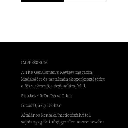
IMPRESSZUM
A The Gentleman’s Review magazin
kiadásáért és tartalmának szerkesztéséért
a főszerkesztő, Pécsi Balázs felel.
Szerkesztő: Dr. Pécsi Tibor
Fotós: Újhelyi Zoltán
Általános kontakt, hirdetésfelvétel,
sajtóanyagok: info@gentlemansreview.hu