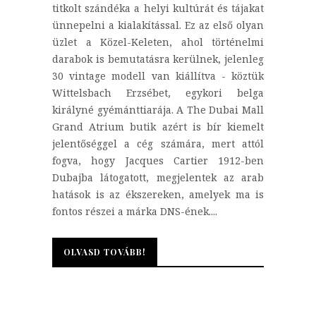
titkolt szándéka a helyi kultúrát és tájakat
ünnepelni a kialakítással. Ez az első olyan
üzlet a Közel-Keleten, ahol történelmi
darabok is bemutatásra kerülnek, jelenleg
30 vintage modell van kiállítva - köztük
Wittelsbach Erzsébet, egykori belga
királyné gyémánttiarája. A The Dubai Mall
Grand Atrium butik azért is bír kiemelt
jelentőséggel a cég számára, mert attól
fogva, hogy Jacques Cartier 1912-ben
Dubajba látogatott, megjelentek az arab
hatások is az ékszereken, amelyek ma is
fontos részei a márka DNS-ének....
OLVASD TOVÁBB!
OLVASD TOVÁBB!