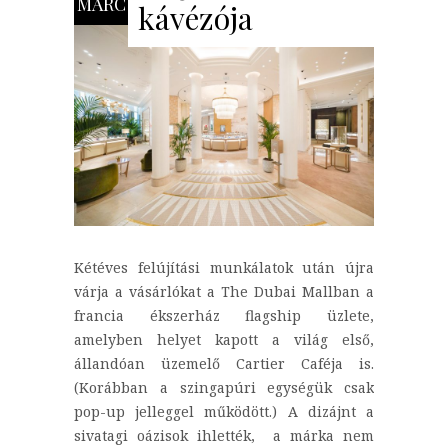
MÁRC
kávézója
Kétéves felújítási munkálatok után újra
várja a vásárlókat a The Dubai Mallban a
francia ékszerház flagship üzlete,
amelyben helyet kapott a világ első,
állandóan üzemelő Cartier Caféja is.
(Korábban a szingapúri egységük csak
pop-up jelleggel működött.) A dizájnt a
sivatagi oázisok ihlették, a márka nem