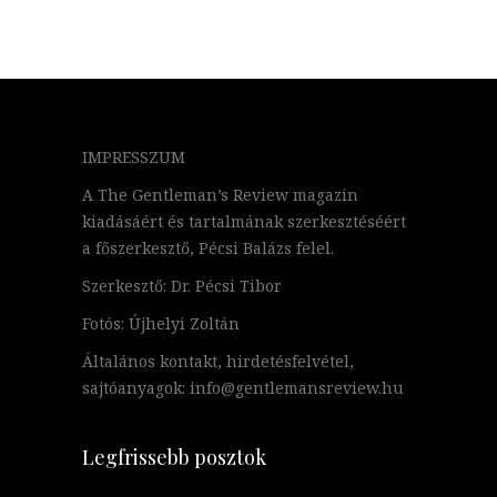
IMPRESSZUM
A The Gentleman’s Review magazin
kiadásáért és tartalmának szerkesztéséért
a főszerkesztő, Pécsi Balázs felel.
Szerkesztő: Dr. Pécsi Tibor
Fotós: Újhelyi Zoltán
Általános kontakt, hirdetésfelvétel,
sajtóanyagok: info@gentlemansreview.hu
Legfrissebb posztok