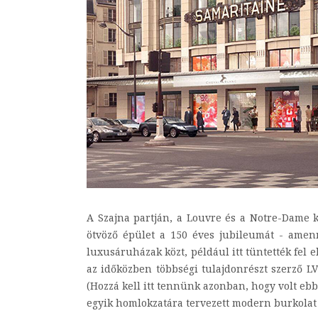
A Szajna partján, a Louvre és a Notre-Dame k
ötvöző épület a 150 éves jubileumát - amen
luxusáruházak közt, például itt tüntették fel 
az időközben többségi tulajdonrészt szerző LV
(Hozzá kell itt tennünk azonban, hogy volt e
egyik homlokzatára tervezett modern burkolat 