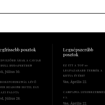
egfrissebb posztok
Legnépszerűbb
posztok
EDVEZŐBB ÁRAK A CAVIAR
EZ ITT A TOP 10
 BULL BUDAPESTBEN
LEGPAZARABB TERMÉK A
ü, Július 30.
KUTYA ÉVÉRE!
Vas, Április 22.
 BOSZPORUSZNÁL LÉVŐ
OUR SEASONS HOTEL EGY
CAMPANIA LUXUSSZEMME
GAZI PALOTA
1/2.
d, Július 28.
Vas, Április 22.