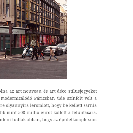
lna az art nouveau és art déco stílusjegyeket
modernizálódó Párizsban üde színfolt volt a
re olyannyira leromlott, hogy be kellett zárnia
 mint 500 millió eurót költött a felújítására.
dönteni tudtak abban, hogy az épületkomplexum