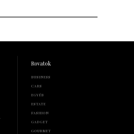
Rovatok
BUSINESS
CARS
EGYÉB
ESTATE
FASHION
L
GADGET
GOURMET