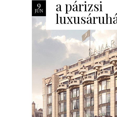
a párizsi
9
JÚN
luxusáruh