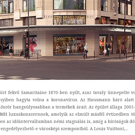
özt fekvő Samaritaine 1870-ben nyílt, azaz tavaly ünnepelte vo
nyiben hagyta volna a koronavírus. Az Hausmann báró alatt 
először hangsúlyosabban a termékek árait. Az épület állaga 2005-
MH luxuskonszernnek, amelyik az elmúlt másfél évtizedben több
bben az időintervallumban némi stagnálás is, amíg a bíróságok 
engedélyezhető-e városképi szempontból. A Louis Vuittont,...