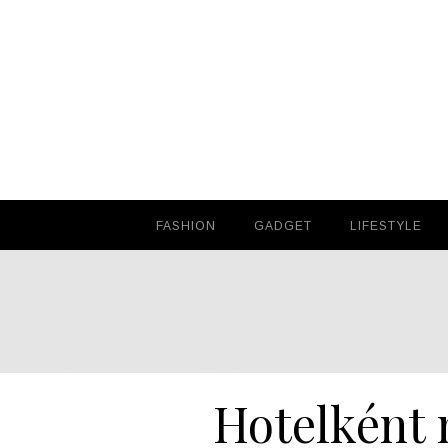
FASHION
FASHION
GADGET
GADGET
LIFESTYLE
LIFESTYLE
Hotelként n