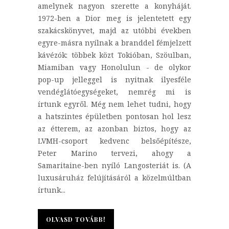
amelynek nagyon szerette a konyháját.
1972-ben a Dior meg is jelentetett egy
szakácskönyvet, majd az utóbbi években
egyre-másra nyílnak a branddel fémjelzett
kávézók: többek közt Tokióban, Szöulban,
Miamiban vagy Honolulun - de olykor
pop-up jelleggel is nyitnak ilyesféle
vendéglátóegységeket, nemrég mi is
írtunk egyről. Még nem lehet tudni, hogy
a hatszintes épületben pontosan hol lesz
az étterem, az azonban biztos, hogy az
LVMH-csoport kedvenc belsőépítésze,
Peter Marino tervezi, ahogy a
Samaritaine-ben nyíló Langosteriát is. (A
luxusáruház felújításáról a közelmúltban
írtunk...
OLVASD TOVÁBB!
OLVASD TOVÁBB!