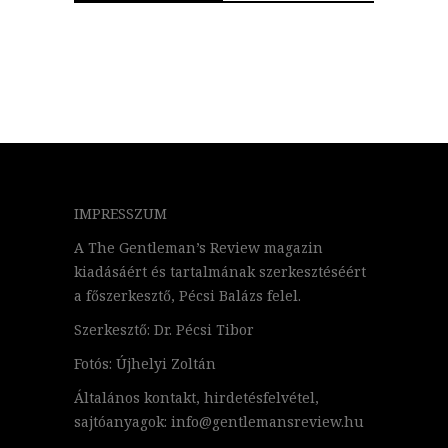
IMPRESSZUM
A The Gentleman’s Review magazin
kiadásáért és tartalmának szerkesztéséért
a főszerkesztő, Pécsi Balázs felel.
Szerkesztő: Dr. Pécsi Tibor
Fotós: Újhelyi Zoltán
Általános kontakt, hirdetésfelvétel,
sajtóanyagok: info@gentlemansreview.hu