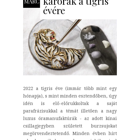
karórák a tigris
MÁRC
évére
2022 a tigris éve (immár több mint egy
hónapja), s mint minden esztendőben, úgy
idén is elő-előrukkoltak a saját
parafrázisukkal a témát illetően a nagy
luxus óramanufaktúrák - az adott kínai
csillagjegyben született burzsujokat
megörvendeztetendő. Minden évben hírt