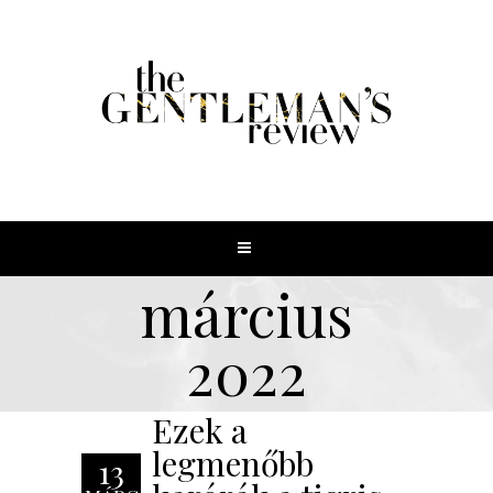
március
2022
Ezek a
legmenőbb
13