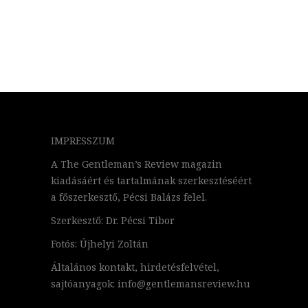
IMPRESSZUM
A The Gentleman’s Review magazin
kiadásáért és tartalmának szerkesztéséért
a főszerkesztő, Pécsi Balázs felel.
Szerkesztő: Dr. Pécsi Tibor
Fotós: Újhelyi Zoltán
Általános kontakt, hirdetésfelvétel,
sajtóanyagok: info@gentlemansreview.hu