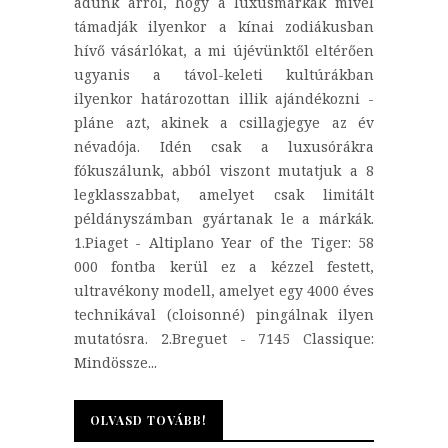
adunk arról, hogy a luxusmárkák mivel
támadják ilyenkor a kínai zodiákusban
hívő vásárlókat, a mi újévünktől eltérően
ugyanis a távol-keleti kultúrákban
ilyenkor határozottan illik ajándékozni -
pláne azt, akinek a csillagjegye az év
névadója. Idén csak a luxusórákra
fókuszálunk, abból viszont mutatjuk a 8
legklasszabbat, amelyet csak limitált
példányszámban gyártanak le a márkák.
1.Piaget - Altiplano Year of the Tiger: 58
000 fontba kerül ez a kézzel festett,
ultravékony modell, amelyet egy 4000 éves
technikával (cloisonné) pingálnak ilyen
mutatósra. 2.Breguet - 7145 Classique:
Mindössze...
OLVASD TOVÁBB!
OLVASD TOVÁBB!