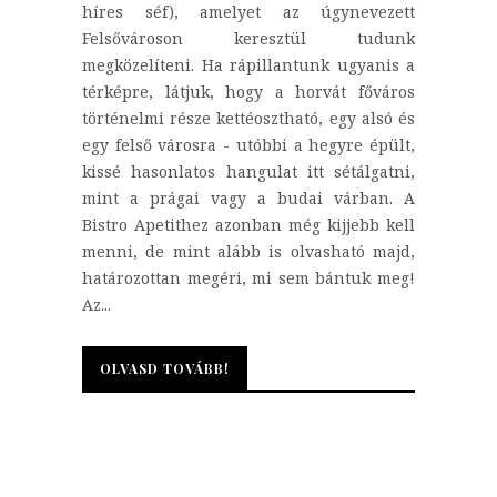
híres séf), amelyet az úgynevezett
Felsővároson keresztül tudunk
megközelíteni. Ha rápillantunk ugyanis a
térképre, látjuk, hogy a horvát főváros
történelmi része kettéosztható, egy alsó és
egy felső városra - utóbbi a hegyre épült,
kissé hasonlatos hangulat itt sétálgatni,
mint a prágai vagy a budai várban. A
Bistro Apetithez azonban még kijjebb kell
menni, de mint alább is olvasható majd,
határozottan megéri, mi sem bántuk meg!
Az...
OLVASD TOVÁBB!
OLVASD TOVÁBB!