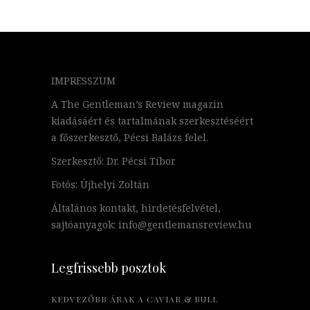
IMPRESSZUM
A The Gentleman’s Review magazin
kiadásáért és tartalmának szerkesztéséért
a főszerkesztő, Pécsi Balázs felel.
Szerkesztő: Dr. Pécsi Tibor
Fotós: Újhelyi Zoltán
Általános kontakt, hirdetésfelvétel,
sajtóanyagok: info@gentlemansreview.hu
Legfrissebb posztok
KEDVEZŐBB ÁRAK A CAVIAR & BULL