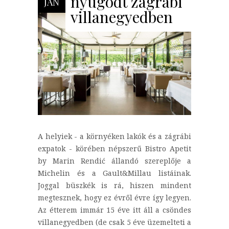
nyugodt zágrábi
JAN
villanegyedben
A helyiek - a környéken lakók és a zágrábi
expatok - körében népszerű Bistro Apetit
by Marin Rendić állandó szereplője a
Michelin és a Gault&Millau listáinak.
Joggal büszkék is rá, hiszen mindent
megtesznek, hogy ez évről évre így legyen.
Az étterem immár 15 éve itt áll a csöndes
villanegyedben (de csak 5 éve üzemelteti a