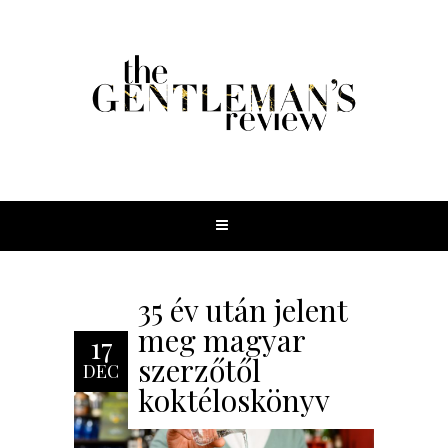
35 év után jelent
meg magyar
17
szerzőtől
DEC
koktéloskönyv