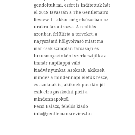
gondoltuk mi, ezért is indítottuk hát
el 2018 tavaszán a The Gentleman's
Review-t - akkor még elsősorban az
urakra fazonírozva. A realitás
azonban felülírta a terveket, a
nagyszámú hölgyolvasó miatt ma
már csak szimplán társasági és
luxusmagazinként szerkesztjük az
immár napilappá váló
kiadványunkat. Azoknak, akiknek
mindez a mindennapi életük része,
és azoknak is, akiknek pusztán jól
esik elrugaszkodni picit a
mindennapoktól.
Pécsi Balázs, felelős kiadó
info@gentlemansreview.hu