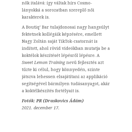
nők italává: így váltak hírs Cosmo-
lányokká a sorozatban szereplő női
karakterek is.
A Boutiq’ Bar tulajdonosai nagy hangsúlyt
fektetnek kollégáik képzésére, emellett
Nagy Zoltán saját TikTok-csatornát is
indított, ahol rövid videókban mutatja be a
koktélok készítését lépésről lépésre. A
Sweet Lemon Training
nevű fejlesztés azt
tűzte ki célul, hogy könnyedén, szinte
játszva lehessen elsajátítani az applikáció
segítségével bármilyen tudásanyagot, akár
a koktélkészítés fortélyait is.
Fotók: PR (Draskovics Ádám)
2021. december 17.