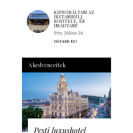
KIPRÓBÁLTAM AZ
ISZTAMBULI
SOFITELT, ÉS
IMÁDTAM!
Pén, Július 24.
OLVASD EL!
A kedvenceitek
Pesti luxushotel