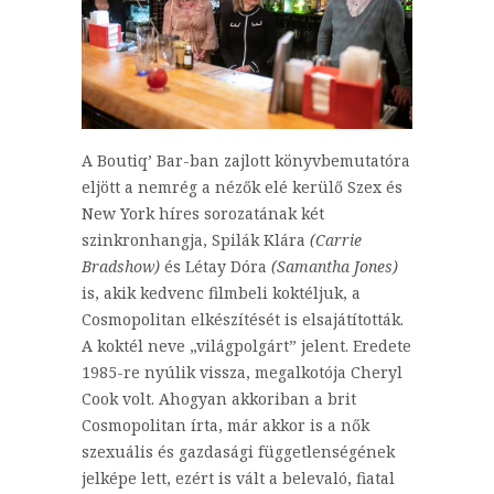
A Boutiq’ Bar-ban zajlott könyvbemutatóra
eljött a nemrég a nézők elé kerülő Szex és
New York híres sorozatának két
szinkronhangja, Spilák Klára
(Carrie
Bradshow)
és Létay Dóra
(Samantha Jones)
is, akik kedvenc filmbeli koktéljuk, a
Cosmopolitan elkészítését is elsajátították.
A koktél neve „világpolgárt” jelent. Eredete
1985-re nyúlik vissza, megalkotója Cheryl
Cook volt. Ahogyan akkoriban a brit
Cosmopolitan írta, már akkor is a nők
szexuális és gazdasági függetlenségének
jelképe lett, ezért is vált a belevaló, fiatal