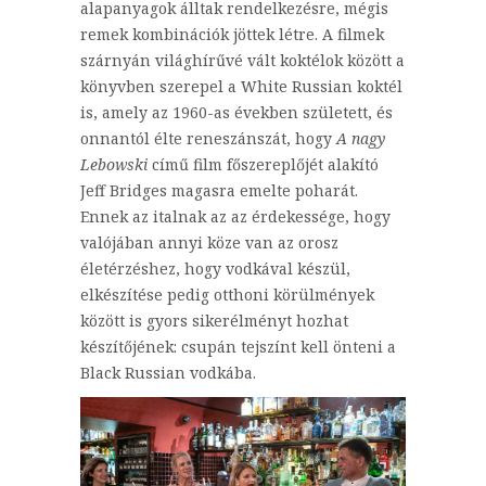
alapanyagok álltak rendelkezésre, mégis
remek kombinációk jöttek létre. A filmek
szárnyán világhírűvé vált koktélok között a
könyvben szerepel a White Russian koktél
is, amely az 1960-as években született, és
onnantól élte reneszánszát, hogy
A nagy
Lebowski
című film főszereplőjét alakító
Jeff Bridges magasra emelte poharát.
Ennek az italnak az az érdekessége, hogy
valójában annyi köze van az orosz
életérzéshez, hogy vodkával készül,
elkészítése pedig otthoni körülmények
között is gyors sikerélményt hozhat
készítőjének: csupán tejszínt kell önteni a
Black Russian vodkába.