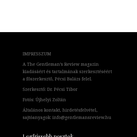
IMPRESSZUM
A The Gentleman’s Review magazin
kiadásáért és tartalmának szerkesztéséért
a főszerkesztő, Pécsi Balázs felel.
Szerkesztő: Dr. Pécsi Tibor
Fotós: Újhelyi Zoltán
Általános kontakt, hirdetésfelvétel,
sajtóanyagok: info@gentlemansreview.hu
Legfrissebb posztok