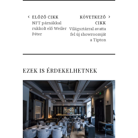
ELŐZŐ CIKK
KÖVETKEZŐ
NFT párnákkal
CIKK
rukkolt elő Weiler
Világsztárral avatta
Péter
fel új showroomját
a Tipton
EZEK IS ÉRDEKELHETNEK