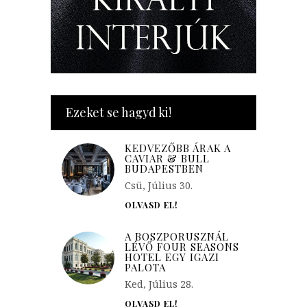
Ezeket se hagyd ki!
KEDVEZŐBB ÁRAK A
CAVIAR & BULL
BUDAPESTBEN
Csü, Július 30.
OLVASD EL!
A BOSZPORUSZNÁL
LÉVŐ FOUR SEASONS
HOTEL EGY IGAZI
PALOTA
Ked, Július 28.
OLVASD EL!