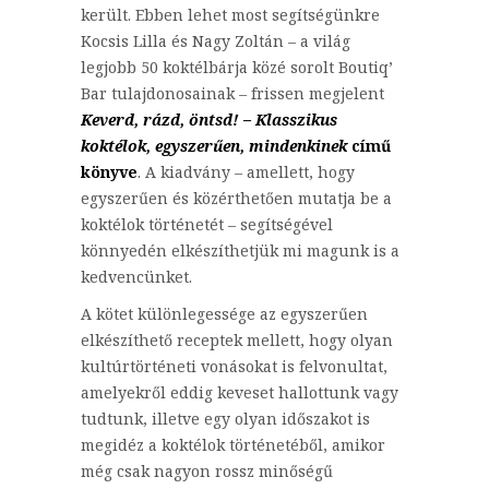
került. Ebben lehet most segítségünkre
Kocsis Lilla és Nagy Zoltán – a világ
legjobb 50 koktélbárja közé sorolt Boutiq’
Bar tulajdonosainak – frissen megjelent
Keverd, rázd, öntsd! – Klasszikus
koktélok, egyszerűen, mindenkinek
című
könyve
. A kiadvány – amellett, hogy
egyszerűen és közérthetően mutatja be a
koktélok történetét – segítségével
könnyedén elkészíthetjük mi magunk is a
kedvencünket.
A kötet különlegessége az egyszerűen
elkészíthető receptek mellett, hogy olyan
kultúrtörténeti vonásokat is felvonultat,
amelyekről eddig keveset hallottunk vagy
tudtunk, illetve egy olyan időszakot is
megidéz a koktélok történetéből, amikor
még csak nagyon rossz minőségű