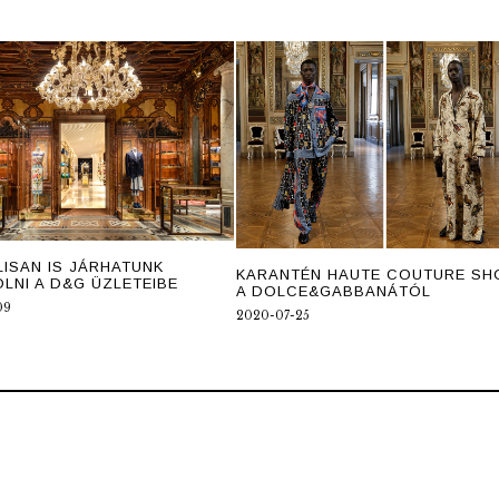
LISAN IS JÁRHATUNK
KARANTÉN HAUTE COUTURE S
LNI A D&G ÜZLETEIBE
A DOLCE&GABBANÁTÓL
09
2020-07-25