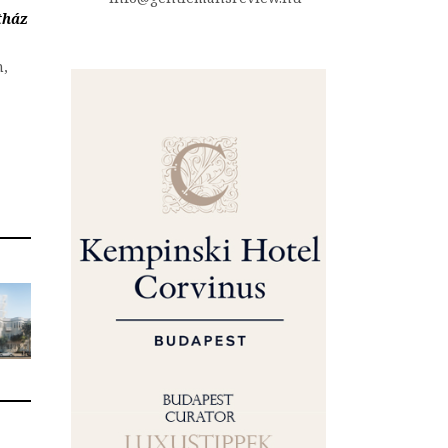
tház
n,