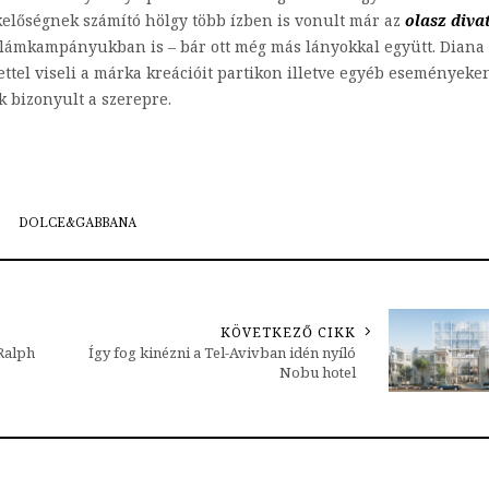
kelőségnek számító hölgy több ízben is vonult már az
olasz diva
eklámkampányukban is – bár ott még más lányokkal együtt. Diana
ttel viseli a márka kreációit partikon illetve egyéb eseményeke
 bizonyult a szerepre.
DOLCE&GABBANA
KÖVETKEZŐ CIKK
 Ralph
Így fog kinézni a Tel-Avivban idén nyíló
Nobu hotel