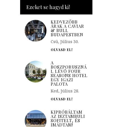
Ezeket se hagyd ki!
KEDVEZŐBB
ÁRAK A CAVIAR
& BULL
BUDAPESTBEN
Csü, Július 30.
OLVASD EL!
A
BOSZPORUSZNÁ
L LÉVŐ FOUR
SEASONS HOTEL
EGY IGAZI
PALOTA
Ked, Július 28.
OLVASD EL!
KIPRÓBÁLTAM
AZ ISZTAMBULI
SOFITELT, ÉS
IMÁDTAM!