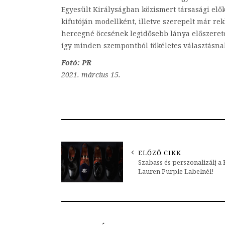
Egyesült Királyságban közismert társasági elő
kifutóján modellként, illetve szerepelt már r
hercegné öccsének legidősebb lánya előszerete
így minden szempontból tökéletes választásnak
Fotó: PR
2021. március 15.
ELŐZŐ CIKK
Szabass és perszonalizálj a
Lauren Purple Labelnél!