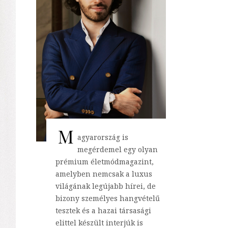
M
agyarország is
megérdemel egy olyan
prémium életmódmagazint,
amelyben nemcsak a luxus
világának legújabb hírei, de
bizony személyes hangvételű
tesztek és a hazai társasági
elittel készült interjúk is