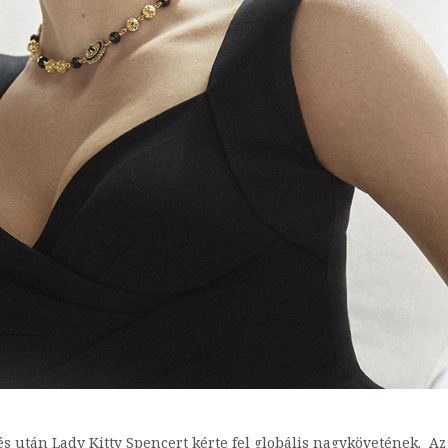
s után Lady Kitty Spencert kérte fel globális nagykövetének. Az