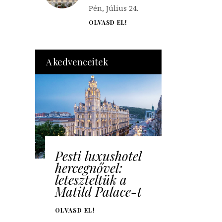
Pén, Július 24.
OLVASD EL!
A kedvenceitek
Pesti luxushotel
hercegnővel:
leteszteltük a
Matild Palace-t
OLVASD EL!