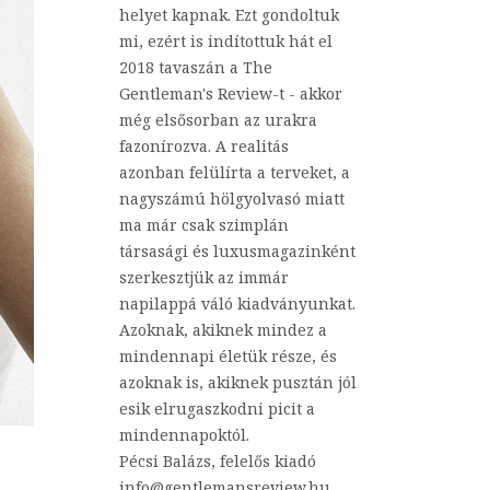
helyet kapnak. Ezt gondoltuk
mi, ezért is indítottuk hát el
2018 tavaszán a The
Gentleman's Review-t - akkor
még elsősorban az urakra
fazonírozva. A realitás
azonban felülírta a terveket, a
nagyszámú hölgyolvasó miatt
ma már csak szimplán
társasági és luxusmagazinként
szerkesztjük az immár
napilappá váló kiadványunkat.
Azoknak, akiknek mindez a
mindennapi életük része, és
azoknak is, akiknek pusztán jól
esik elrugaszkodni picit a
mindennapoktól.
Pécsi Balázs, felelős kiadó
info@gentlemansreview.hu