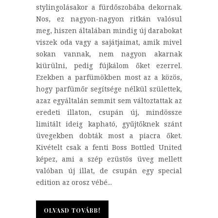
stylingolásakor a fürdőszobába dekornak.
Nos, ez nagyon-nagyon ritkán valósul
meg, hiszen általában mindig új darabokat
viszek oda vagy a sajátjaimat, amik mivel
sokan vannak, nem nagyon akarnak
kiürülni, pedig fújkálom őket ezerrel.
Ezekben a parfümökben most az a közös,
hogy parfümőr segítsége nélkül születtek,
azaz egyáltalán semmit sem változtattak az
eredeti illaton, csupán új, mindössze
limitált ideig kapható, gyűjtőknek szánt
üvegekben dobták most a piacra őket.
Kivételt csak a fenti Boss Bottled United
képez, ami a szép ezüstös üveg mellett
valóban új illat, de csupán egy special
edition az orosz vébé...
OLVASD TOVÁBB!
OLVASD TOVÁBB!