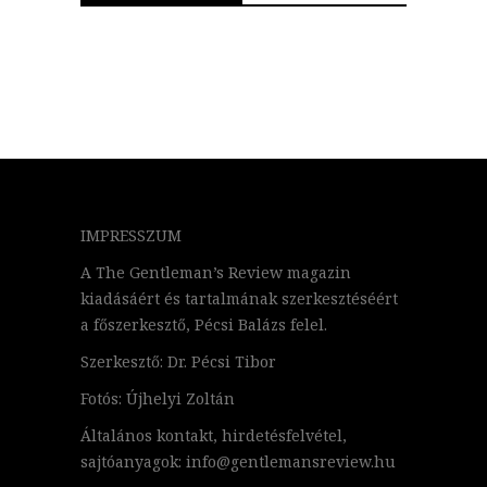
IMPRESSZUM
A The Gentleman’s Review magazin
kiadásáért és tartalmának szerkesztéséért
a főszerkesztő, Pécsi Balázs felel.
Szerkesztő: Dr. Pécsi Tibor
Fotós: Újhelyi Zoltán
Általános kontakt, hirdetésfelvétel,
sajtóanyagok: info@gentlemansreview.hu