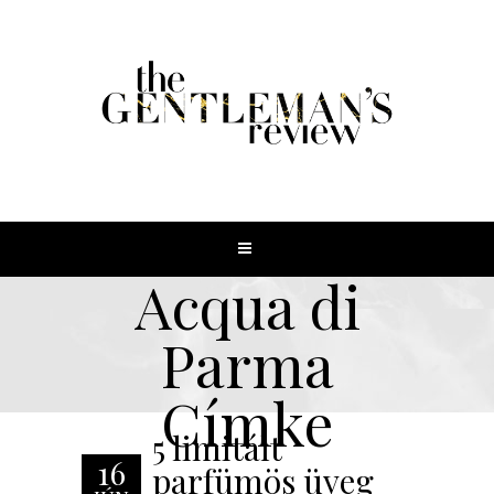
Acqua di
Parma
Címke
5 limitált
16
parfümös üveg