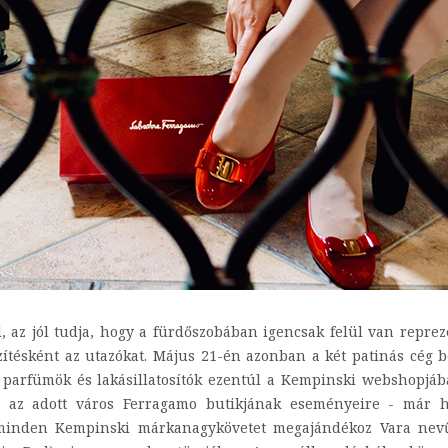
 az jól tudja, hogy a fürdőszobában igencsak felül van reprez
ítésként az utazókat. Május 21-én azonban a két patinás cég be
mo parfümök és lakásillatosítók ezentúl a Kempinski webshopjáb
ja az adott város Ferragamo butikjának eseményeire - már 
minden Kempinski márkanagykövetet megajándékoz Vara nevű b