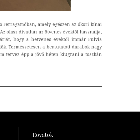
seo Ferragamóban, amely egészen az ókori kínai
Az olasz divatház az ötvenes évektől használja,
oárját, hogy a hetvenes évektől immár Fulvia
ndők. Természetesen a bemutatott darabok nagy
em tervez épp a jövő héten kiugrani a toszkán
Rovatok