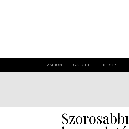
FASHION
FASHION
GADGET
GADGET
LIFESTYLE
LIFESTYLE
Szorosabbr