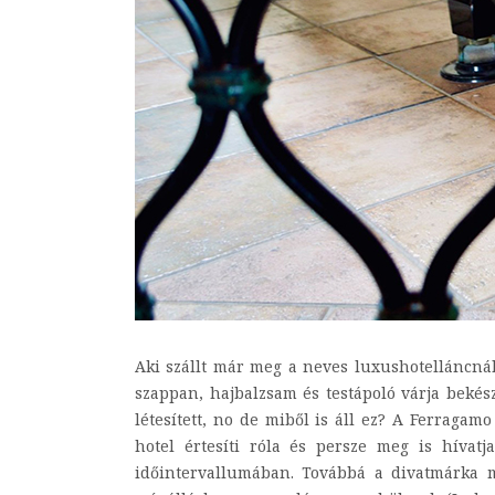
Aki szállt már meg a neves luxushotelláncnál,
szappan, hajbalzsam és testápoló várja bekész
létesített, no de miből is áll ez? A Ferraga
hotel értesíti róla és persze meg is hívat
időintervallumában. Továbbá a divatmárka 