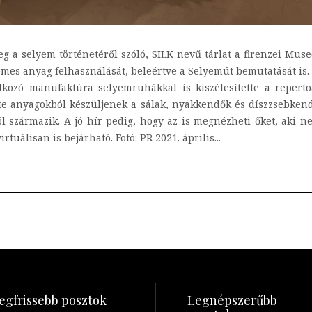
meg a selyem történetéről szóló, SILK nevű tárlat a firenzei Mu
nemes anyag felhasználását, beleértve a Selyemút bemutatását is. 
alkozó manufaktúra selyemruhákkal is kiszélesítette a repert
zte anyagokból készüljenek a sálak, nyakkendők és díszzsebke
l származik. A jó hír pedig, hogy az is megnézheti őket, aki n
rtuálisan is bejárható. Fotó: PR 2021. április...
egfrissebb posztok
Legnépszerűbb