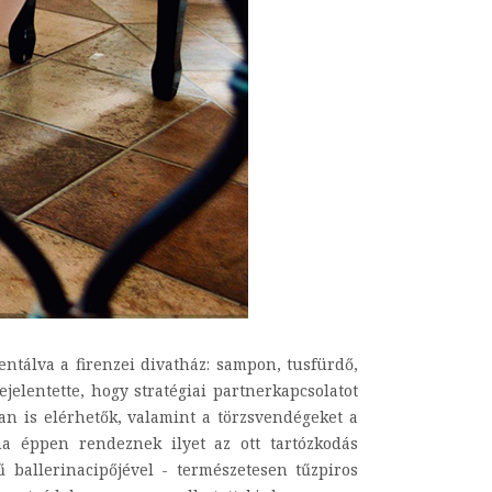
entálva a firenzei divatház: sampon, tusfürdő,
jelentette, hogy stratégiai partnerkapcsolatot
an is elérhetők, valamint a törzsvendégeket a
ha éppen rendeznek ilyet az ott tartózkodás
allerinacipőjével - természetesen tűzpiros