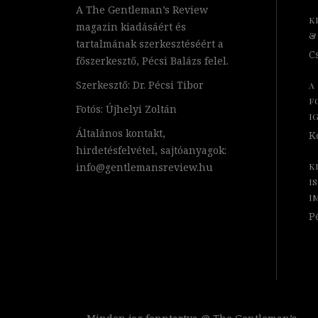
A The Gentleman’s Review
K
magazin kiadásáért és
&
tartalmának szerkesztéséért a
Cs
főszerkesztő, Pécsi Balázs felel.
Szerkesztő: Dr. Pécsi Tibor
A
F
Fotós: Újhelyi Zoltán
I
Általános kontakt,
Ke
hirdetésfelvétel, sajtóanyagok:
info@gentlemansreview.hu
K
I
I
Pé