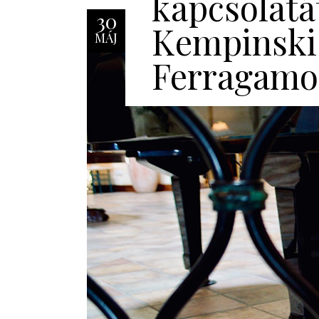
kapcsolatá
30
Kempinski 
MÁJ
Ferragamo