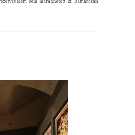
nyezetvédelem sem maradhatott ki: hamarosan