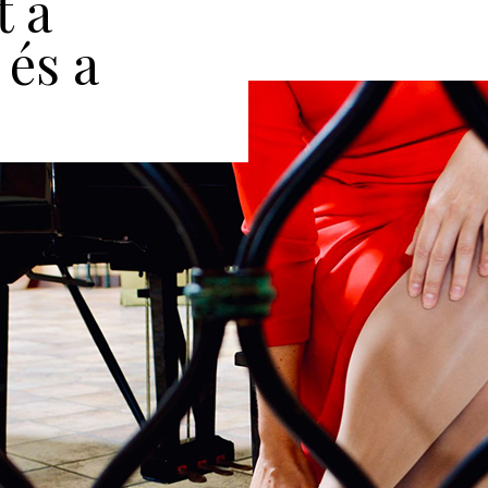
t a
és a