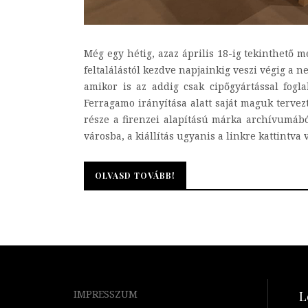
Még egy hétig, azaz április 18-ig tekinthető 
feltalálástól kezdve napjainkig veszi végig a 
amikor is az addig csak cipőgyártással fogl
Ferragamo irányítása alatt saját maguk terve
része a firenzei alapítású márka archívumábó
városba, a kiállítás ugyanis a linkre kattintva vi
OLVASD TOVÁBB!
OLVASD TOVÁBB!
IMPRESSZUM
L