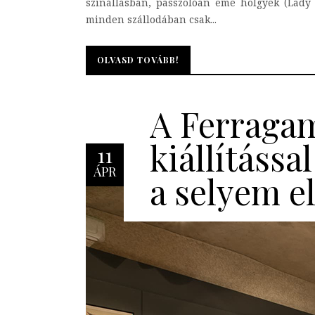
színállásban, passzolóan eme hölgyek (Lady
minden szállodában csak...
OLVASD TOVÁBB!
OLVASD TOVÁBB!
A Ferraga
kiállítással
11
ÁPR
a selyem el