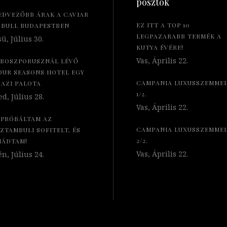
posztok
EDVEZŐBB ÁRAK A CAVIAR
EZ ITT A TOP 10
 BULL BUDAPESTBEN
LEGPAZARABB TERMÉK A
ü, Július 30.
KUTYA ÉVÉRE!
Vas, Április 22.
 BOSZPORUSZNÁL LÉVŐ
OUR SEASONS HOTEL EGY
CAMPANIA LUXUSSZEMME
GAZI PALOTA
1/2.
d, Július 28.
Vas, Április 22.
IPRÓBÁLTAM AZ
CAMPANIA LUXUSSZEMME
SZTAMBULI SOFITELT, ÉS
2/2.
MÁDTAM!
Vas, Április 22.
n, Július 24.