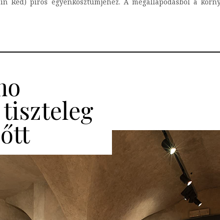
 in Red) piros egyenkosztümjéhez. A megállapodásból a kör
mo
 tiszteleg
őtt