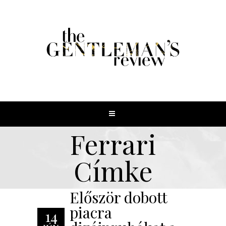
Ferrari
Címke
Először dobott
piacra
14