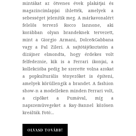
mintákat az ötvenes évek plakátjai és
magazincímlapjai ihlették, amelyek a
sebességet jelenítik meg. A márkavonalért
felelős tervező Rocco Iannone, aki
korábban olyan brandeknek tervezett,
mint a Giorgio Armani, Dolce&Gabbana
vagy a Pal Zileri. A sajtótájékoztatón a
dizájner elmondta, hogy érdekes volt
felfedeznie, kik is a Ferrari ikonjai, a
kollekcióba pedig be szerette volna azokat
a popkulturális tényezőket is építeni,
amelyek körüllengik a brandet. A fashion
show-n a modelleken minden Ferrari volt,
a cipőket a Pumával, míg a
napszemüvegeket a Ray-Bannel közösen
kreálták. Fotó:...
OLVASD TOVÁBB!
OLVASD TOVÁBB!