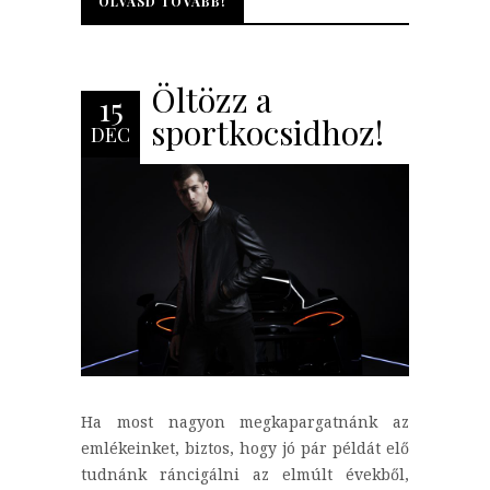
OLVASD TOVÁBB!
OLVASD TOVÁBB!
Öltözz a
15
sportkocsidhoz!
DEC
Ha most nagyon megkapargatnánk az
emlékeinket, biztos, hogy jó pár példát elő
tudnánk ráncigálni az elmúlt évekből,