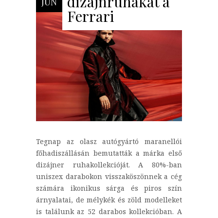
dizájnruhákat a
JÚN
Ferrari
Tegnap az olasz autógyártó maranellói
főhadiszállásán bemutatták a márka első
dizájner ruhakollekcióját. A 80%-ban
uniszex darabokon visszaköszönnek a cég
számára ikonikus sárga és piros szín
árnyalatai, de mélykék és zöld modelleket
is találunk az 52 darabos kollekcióban. A