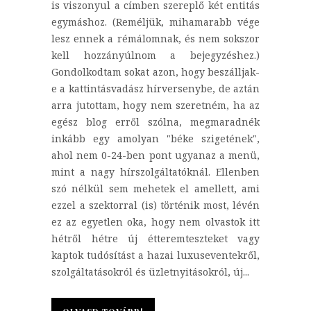
is viszonyul a címben szereplő két entitás
egymáshoz. (Reméljük, mihamarabb vége
lesz ennek a rémálomnak, és nem sokszor
kell hozzányúlnom a bejegyzéshez.)
Gondolkodtam sokat azon, hogy beszálljak-
e a kattintásvadász hírversenybe, de aztán
arra jutottam, hogy nem szeretném, ha az
egész blog erről szólna, megmaradnék
inkább egy amolyan "béke szigetének",
ahol nem 0-24-ben pont ugyanaz a menü,
mint a nagy hírszolgáltatóknál. Ellenben
szó nélkül sem mehetek el amellett, ami
ezzel a szektorral (is) történik most, lévén
ez az egyetlen oka, hogy nem olvastok itt
hétről hétre új étteremteszteket vagy
kaptok tudósítást a hazai luxuseventekről,
szolgáltatásokról és üzletnyitásokról, új...