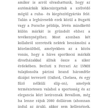
amikor is arról olvashattunk, hogy az
autómárkák kikacsintgattak a szélvédő
mögül a ruha- és kiegészítőgyártás felé.
Talán a leghíresebb ezek közül a Bugatti
vagy a Porsche példája, lévén mindkettő
külön márkát is gründolt ehhez a
tevékenységéhez. Most azonban két
kollabról szeretnék nektek beszámolni a
közelmúltból, amelyekben az a közös
vonás, hogy a híres sportkocsi márkák
divatházakkal álltak össze a siker
érdekében. Berluti x Ferrari Az LVMH
tulajdonolta párizsi brand háromféle
dizájnt tervezett (Oxford, Chelsea, és egy
fűző nélküli slip-on), amelyek
természetesen valahol a sportosság és az
elegancia közt lavíroznak. Bevallom, még
ha lenne rájuk 2080 dollárom (ahonnan
indul az áruk), akkor sem kellenének,