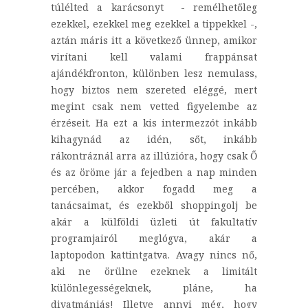
túlélted a karácsonyt - remélhetőleg
ezekkel, ezekkel meg ezekkel a tippekkel -,
aztán máris itt a következő ünnep, amikor
virítani kell valami frappánsat
ajándékfronton, különben lesz nemulass,
hogy biztos nem szereted eléggé, mert
megint csak nem vetted figyelembe az
érzéseit. Ha ezt a kis intermezzót inkább
kihagynád az idén, sőt, inkább
rákontráznál arra az illúzióra, hogy csak Ő
és az öröme jár a fejedben a nap minden
percében, akkor fogadd meg a
tanácsaimat, és ezekből shoppingolj be
akár a külföldi üzleti út fakultatív
programjairól meglógva, akár a
laptopodon kattintgatva. Avagy nincs nő,
aki ne örülne ezeknek a limitált
különlegességeknek, pláne, ha
divatmániás! Illetve annyi még, hogy