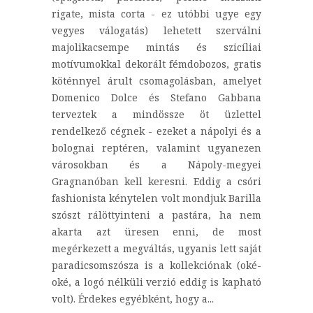
rigate, mista corta - ez utóbbi ugye egy
vegyes válogatás) lehetett szerválni
majolikacsempe mintás és szicíliai
motívumokkal dekorált fémdobozos, gratis
köténnyel árult csomagolásban, amelyet
Domenico Dolce és Stefano Gabbana
terveztek a mindössze öt üzlettel
rendelkező cégnek - ezeket a nápolyi és a
bolognai reptéren, valamint ugyanezen
városokban és a Nápoly-megyei
Gragnanóban kell keresni. Eddig a csóri
fashionista kénytelen volt mondjuk Barilla
szószt rálöttyinteni a pastára, ha nem
akarta azt üresen enni, de most
megérkezett a megváltás, ugyanis lett saját
paradicsomszósza is a kollekciónak (oké-
oké, a logó nélküli verzió eddig is kapható
volt). Érdekes egyébként, hogy a...