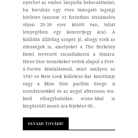
nyerhet az ember lánya/fia bebocsáttatást,
ha beruház egy éves támogató tagsági
bérletre (asszem ez forintban átszámolva
olyan 20-30 ezer között van, tehát
lényegében egy koncertjegy ára). A
kiállítás állítólag szuper jó, ahogy ezek az
édességek is, amelyeket a The Berkeley
Hotel tervezett rácsatlakozva a témára.
Híres Dior termékeket vettek alapul a Prét-
á-Portea kitalálásánál, mint amilyen az
1947-es New Look kollekció Bar kosztümje
vagy a Miss Dior parfüm üvege. A
szendvicsekkel és az angol afternoon tea-
knél elhagyhatatlan scone-kkal is
kiegészülő menü ára fejeként 60...
OLVASD TOVÁBB!
OLVASD TOVÁBB!