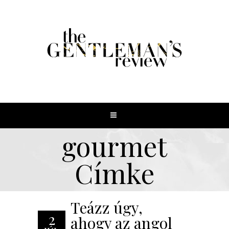
gourmet
Címke
Teázz úgy,
2
ahogy az angol