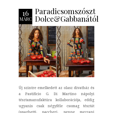
Paradicsomszószt
16
Dolce&Gabbanától
MÁRC
Új szintre emelkedett az olasz divatház és
a Pastificio G. Di Martino nápolyi
tésztamanufaktúra kollaborációja, eddig
ugyanis csak négyféle csomag tésztát
(spaghetti, paccheri, penne mezzani