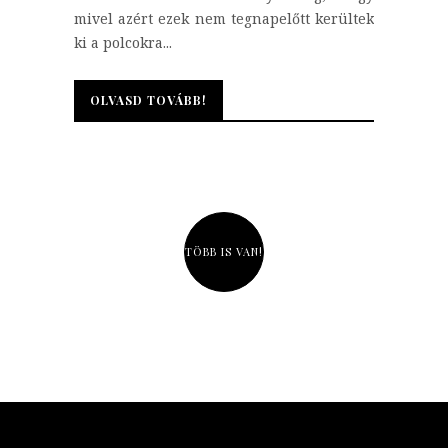
mivel azért ezek nem tegnapelőtt kerültek
ki a polcokra...
OLVASD TOVÁBB!
OLVASD TOVÁBB!
TÖBB IS VAN!