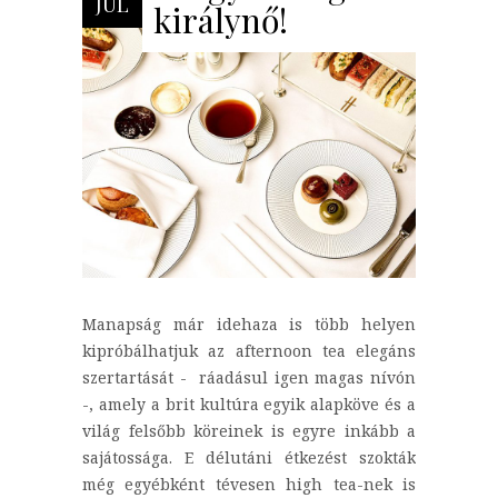
JÚL
királynő!
Manapság már idehaza is több helyen
kipróbálhatjuk az afternoon tea elegáns
szertartását - ráadásul igen magas nívón
-, amely a brit kultúra egyik alapköve és a
világ felsőbb köreinek is egyre inkább a
sajátossága. E délutáni étkezést szokták
még egyébként tévesen high tea-nek is