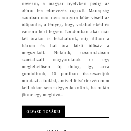
nevezni, a magyar nyelvben pedig az
ötórai tea elnevezés rögzült. Manapság
azonban már nem annyira kőbe vésett az
időpontja, a lényeg, hogy valahol ebéd és
vacsora közt legyen: Londonban akár már
két órakor is teázhatunk, míg itthon a
három és hat óra közti idősáv a
megszokott. Nekünk, uzsonnázáson
szocializált magyaroknak ez egy
meglehetősen új dolog, így arra
gondoltunk, 10 pontban összeszedjük
mindazt a tudást, amivel felvértezvén nem
kell akkor sem szégyenkeznünk, ha netán
jönne egy meghívó...
OLVASD TOVÁBB!
OLVASD TOVÁBB!