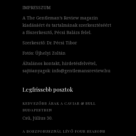
IMPRESSZUM
A The Gentleman’s Review magazin
kiadásáért és tartalmának szerkesztéséért
a főszerkesztő, Pécsi Balázs felel.
Szerkesztő: Dr. Pécsi Tibor
Fotós: Újhelyi Zoltán
Általános kontakt, hirdetésfelvétel,
sajtóanyagok: info@gentlemansreview.hu
Legfrissebb posztok
KEDVEZŐBB ÁRAK A CAVIAR & BULL
BUDAPESTBEN
Csü, Július 30.
A BOSZPORUSZNÁL LÉVŐ FOUR SEASONS