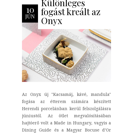
Különleges
10
fogást kreált az
JÚN
Onyx
Az Onyx új "Kacsamáj, kávé, mandula"
fogása az étterem számára készített
Herendi porcelánban kerül felszolgálásra
júniustól. Az ötlet megvalósításában
hajtóerő volt a Made in Hungary, vagyis a
Dining Guide és a Magyar Bocuse d’Or