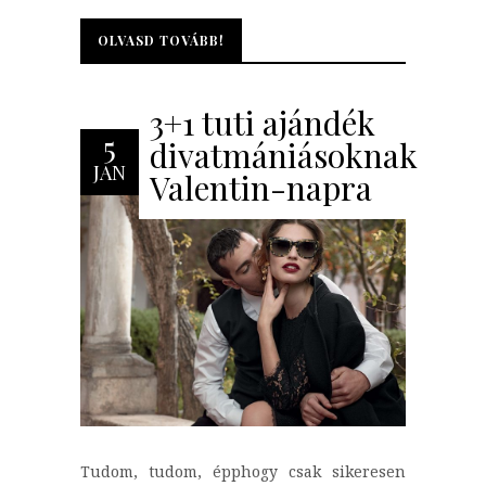
OLVASD TOVÁBB!
OLVASD TOVÁBB!
3+1 tuti ajándék
5
divatmániásoknak
JAN
Valentin-napra
Tudom, tudom, épphogy csak sikeresen