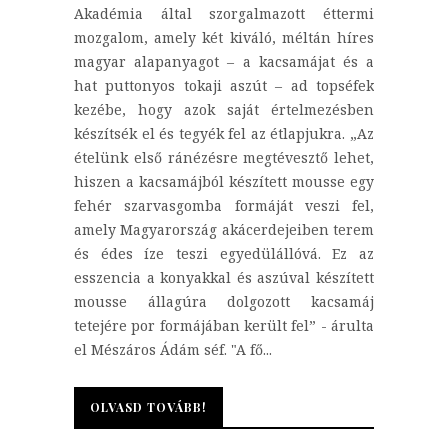
Akadémia által szorgalmazott éttermi
mozgalom, amely két kiváló, méltán híres
magyar alapanyagot – a kacsamájat és a
hat puttonyos tokaji aszút – ad topséfek
kezébe, hogy azok saját értelmezésben
készítsék el és tegyék fel az étlapjukra. „Az
ételünk első ránézésre megtévesztő lehet,
hiszen a kacsamájból készített mousse egy
fehér szarvasgomba formáját veszi fel,
amely Magyarország akácerdejeiben terem
és édes íze teszi egyedülállóvá. Ez az
esszencia a konyakkal és aszúval készített
mousse állagúra dolgozott kacsamáj
tetejére por formájában került fel” - árulta
el Mészáros Ádám séf. "A fő...
OLVASD TOVÁBB!
OLVASD TOVÁBB!