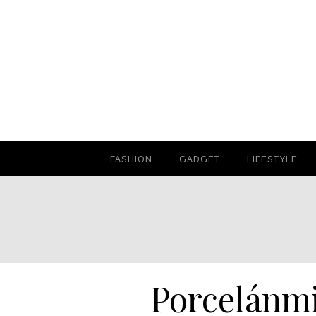
FASHION
FASHION
GADGET
GADGET
LIFESTYLE
LIFESTYLE
Porcelánm