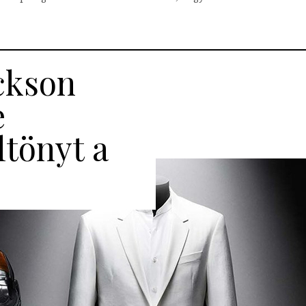
ckson
e
ltönyt a