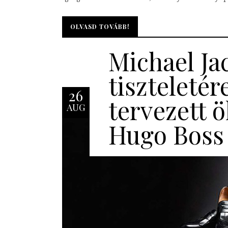
OLVASD TOVÁBB!
OLVASD TOVÁBB!
Michael Ja
tiszteletér
26
tervezett ö
AUG
Hugo Boss