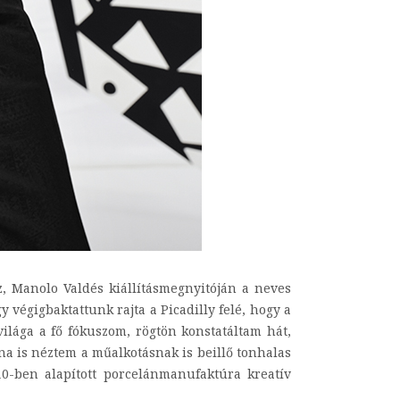
, Manolo Valdés kiállításmegnyitóján a neves
végigbaktattunk rajta a Picadilly felé, hogy a
lága a fő fókuszom, rögtön konstatáltam hát,
ána is néztem a műalkotásnak is beillő tonhalas
10-ben alapított porcelánmanufaktúra kreatív