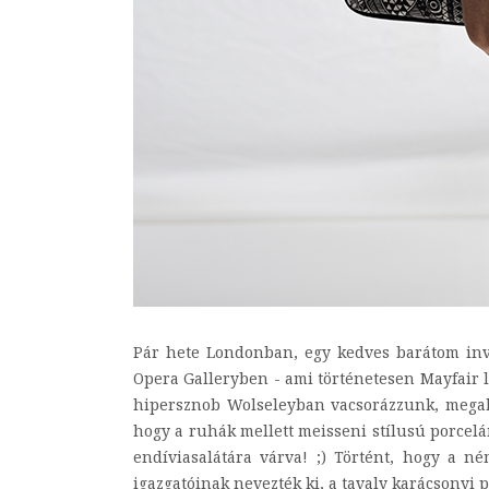
Pár hete Londonban, egy kedves barátom invi
Opera Galleryben - ami történetesen Mayfair l
hipersznob Wolseleyban vacsorázzunk, megaka
hogy a ruhák mellett meisseni stílusú porcelán
endíviasalátára várva! ;) Történt, hogy a n
igazgatóinak nevezték ki, a tavaly karácsonyi pa