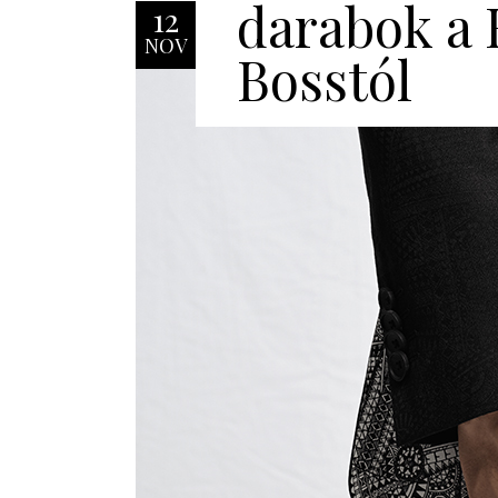
darabok a
12
NOV
Bosstól