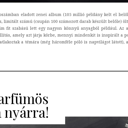
zámban eladott zenei album (105 millió példány kelt el belőle
 limitált számú (csupán 100 számozott darab készült belőle) ölt
slim fit szabású lett egy nagyon könnyű anyagból például. Az
llítás, amely azt járja körbe, mennyi mindenkit is inspirált a p
atlakoztak a témára (még háromféle póló is napvilágot látott), a
parfümös
a nyárra!