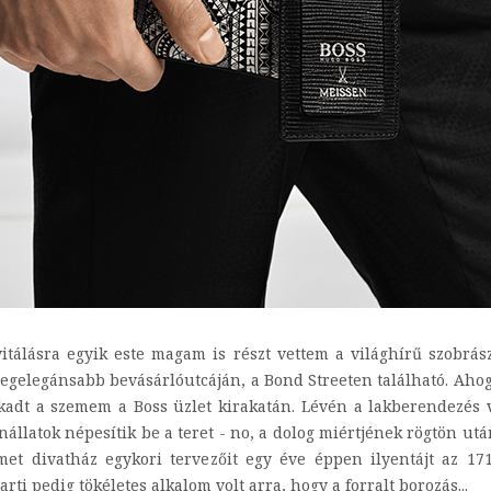
tálásra egyik este magam is részt vettem a világhírű szobrász
egelegánsabb bevásárlóutcáján, a Bond Streeten található. Ahogy 
dt a szemem a Boss üzlet kirakatán. Lévén a lakberendezés vi
állatok népesítik be a teret - no, a dolog miértjének rögtön ut
émet divatház egykori tervezőit egy éve éppen ilyentájt az 17
rti pedig tökéletes alkalom volt arra, hogy a forralt borozás...