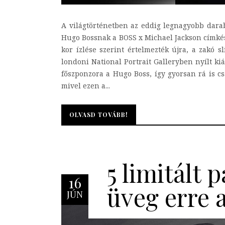
A világtörténetben az eddig legnagyobb darabs
Hugo Bossnak a BOSS x Michael Jackson címkés,
kor ízlése szerint értelmezték újra, a zakó 
londoni National Portrait Galleryben nyílt kiá
főszponzora a Hugo Boss, így gyorsan rá is cs
mivel ezen a...
OLVASD TOVÁBB!
OLVASD TOVÁBB!
5 limitált 
16
üveg erre 
JÚN