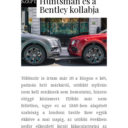
Huntsman és a
SZEPT
Bentley kollabja
Többször is írtam már itt a blogon e két,
patinás brit márkáról, utóbbit nyilván
nem kell senkinek sem bemutatni, hiszen
eléggé közismert. Előbbi már nem
feltétlen, ugye ez az 1849-ben alapított
szabóság a londoni Savile Row egyik
ékköve a mai napig, az utóbbi években
pedig elkezdett kicsit kikacsintgatni az