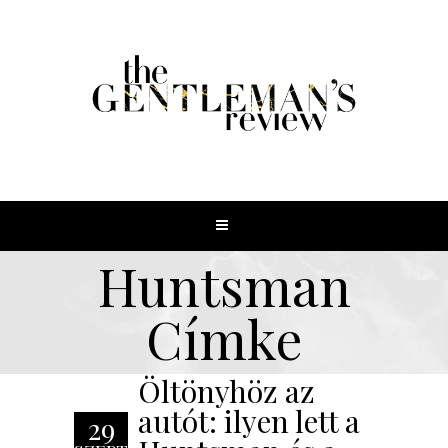
Huntsman
Címke
Öltönyhöz az
autót: ilyen lett a
29