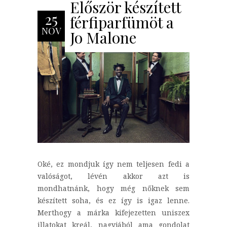
Először készített
25
férfiparfümöt a
NOV
Jo Malone
Oké, ez mondjuk így nem teljesen fedi a
valóságot, lévén akkor azt is
mondhatnánk, hogy még nőknek sem
készített soha, és ez így is igaz lenne.
Merthogy a márka kifejezetten uniszex
illatokat kreál, nagyjából ama gondolat