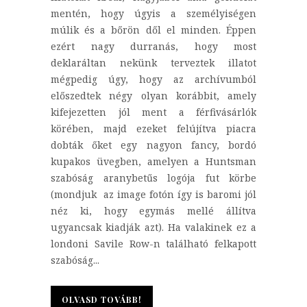
mentén, hogy úgyis a személyiségen
múlik és a bőrön dől el minden. Éppen
ezért nagy durranás, hogy most
deklaráltan nekünk terveztek illatot
mégpedig úgy, hogy az archívumból
előszedtek négy olyan korábbit, amely
kifejezetten jól ment a férfivásárlók
körében, majd ezeket felújítva piacra
dobták őket egy nagyon fancy, bordó
kupakos üvegben, amelyen a Huntsman
szabóság aranybetűs logója fut körbe
(mondjuk az image fotón így is baromi jól
néz ki, hogy egymás mellé állítva
ugyancsak kiadják azt). Ha valakinek ez a
londoni Savile Row-n található felkapott
szabóság...
OLVASD TOVÁBB!
OLVASD TOVÁBB!