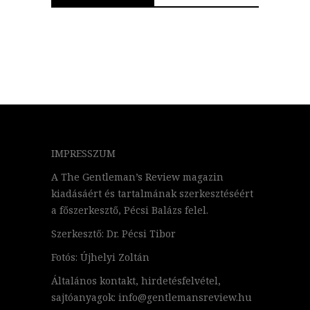
IMPRESSZUM
A The Gentleman’s Review magazin
kiadásáért és tartalmának szerkesztéséért
a főszerkesztő, Pécsi Balázs felel.
Szerkesztő: Dr. Pécsi Tibor
Fotós: Újhelyi Zoltán
Általános kontakt, hirdetésfelvétel,
sajtóanyagok: info@gentlemansreview.hu