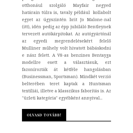
otthonául szolgáló Mayfair negyed
határain túlra is, tavaly például kollabolt
egyet az úgyszintén brit Jo Malone-nal
(itt), idén pedig az épp jubiláló Bentleynek
tervezett autókárpitokat. Az autógyártónál
az egyedi megrendelésekért felelő
Mulliner műhely volt hivatott bábáskodni
e nász felett. A V8-as benzines Bentayga
modellre esett a választásuk, ezt
fazonírozták át kétféle hangolásban
(Businessman, Sportsman). Mindkét verzió
belterében teret kaptak a Huntsman
textíliái, illetve a klasszikus faborítás is. Az
"üzleti kategória" egyébként annyival...
OLVASD TOVÁBB!
OLVASD TOVÁBB!