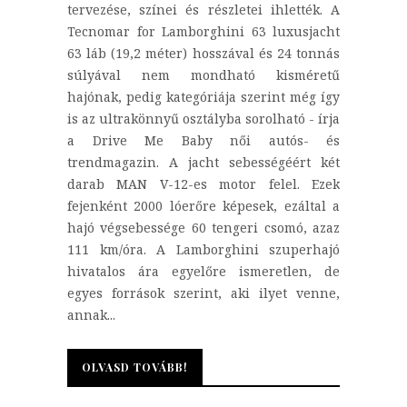
tervezése, színei és részletei ihlették. A
Tecnomar for Lamborghini 63 luxusjacht
63 láb (19,2 méter) hosszával és 24 tonnás
súlyával nem mondható kisméretű
hajónak, pedig kategóriája szerint még így
is az ultrakönnyű osztályba sorolható - írja
a Drive Me Baby női autós- és
trendmagazin. A jacht sebességéért két
darab MAN V-12-es motor felel. Ezek
fejenként 2000 lóerőre képesek, ezáltal a
hajó végsebessége 60 tengeri csomó, azaz
111 km/óra. A Lamborghini szuperhajó
hivatalos ára egyelőre ismeretlen, de
egyes források szerint, aki ilyet venne,
annak...
OLVASD TOVÁBB!
OLVASD TOVÁBB!