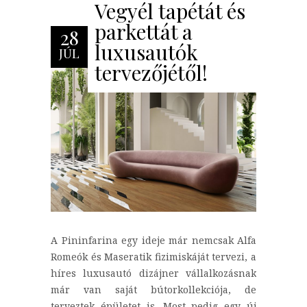
Vegyél tapétát és
parkettát a
28
luxusautók
JÚL
tervezőjétől!
A Pininfarina egy ideje már nemcsak Alfa
Romeók és Maseratik fizimiskáját tervezi, a
híres luxusautó dizájner vállalkozásnak
már van saját bútorkollekciója, de
terveztek épületet is. Most pedig egy új