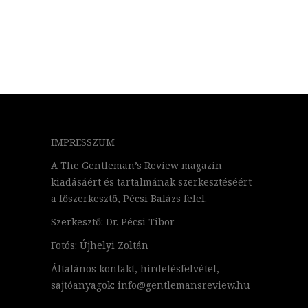
IMPRESSZUM
A The Gentleman’s Review magazin
kiadásáért és tartalmának szerkesztéséért
a főszerkesztő, Pécsi Balázs felel.
Szerkesztő: Dr. Pécsi Tibor
Fotós: Újhelyi Zoltán
Általános kontakt, hirdetésfelvétel,
sajtóanyagok: info@gentlemansreview.hu