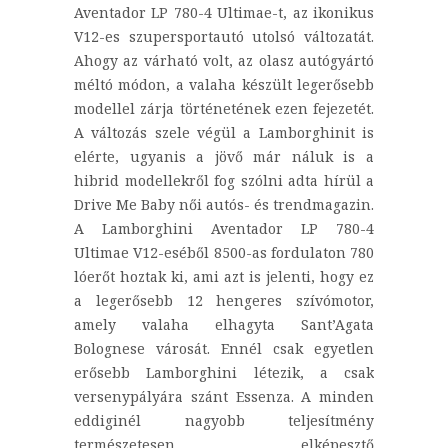
Aventador LP 780-4 Ultimae-t, az ikonikus
V12-es szupersportautó utolsó változatát.
Ahogy az várható volt, az olasz autógyártó
méltó módon, a valaha készült legerősebb
modellel zárja történetének ezen fejezetét.
A változás szele végül a Lamborghinit is
elérte, ugyanis a jövő már náluk is a
hibrid modellekről fog szólni adta hírül a
Drive Me Baby női autós- és trendmagazin.
A Lamborghini Aventador LP 780-4
Ultimae V12-eséből 8500-as fordulaton 780
lóerőt hoztak ki, ami azt is jelenti, hogy ez
a legerősebb 12 hengeres szívómotor,
amely valaha elhagyta Sant’Agata
Bolognese városát. Ennél csak egyetlen
erősebb Lamborghini létezik, a csak
versenypályára szánt Essenza. A minden
eddiginél nagyobb teljesítmény
természetesen elképesztő