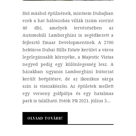
Hol máshol épülnének, mintsem Dubajban
ezek a hat hálószobás villák (szám szerint
40 db), amelyek tervézésében az
Automobili Lamborghini is segédkezett a
fejlesztő Emaar Developmentnek. A 2700
hektáros Dubai Hills Estate kerület a város
legelegánsabb környéke, a Majestic Vistas
negyed pedig egy különlegesség lesz. A
házakban ugyanis Lamborghini bútorzat
került beépítésre, de az ikonikus sárga
szín is visszaköszön. Az épületek mellett
egy verseny golfpálya és egy hatalmas
park is található. Fotók: PR 2021. július 3....
OLVASD TOVÁBB!
OLVASD TOVÁBB!