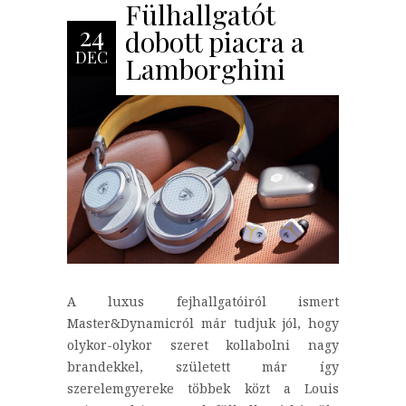
Fülhallgatót
24
dobott piacra a
DEC
Lamborghini
A luxus fejhallgatóiról ismert
Master&Dynamicról már tudjuk jól, hogy
olykor-olykor szeret kollabolni nagy
brandekkel, született már így
szerelemgyereke többek közt a Louis