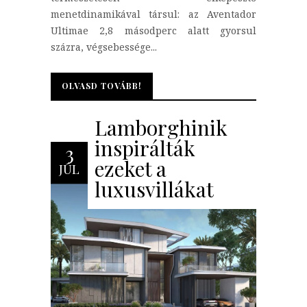
menetdinamikával társul: az Aventador
Ultimae 2,8 másodperc alatt gyorsul
százra, végsebessége...
OLVASD TOVÁBB!
OLVASD TOVÁBB!
Lamborghinik
inspirálták
3
ezeket a
JÚL
luxusvillákat