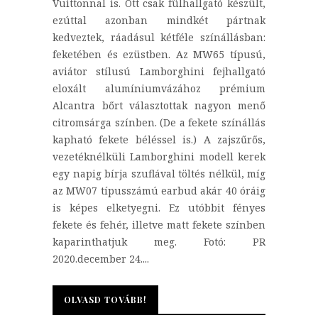
Vuittonnal is. Ott csak fülhallgató készült,
ezúttal azonban mindkét pártnak
kedveztek, ráadásul kétféle színállásban:
feketében és ezüstben. Az MW65 típusú,
aviátor stílusú Lamborghini fejhallgató
eloxált alumíniumvázához prémium
Alcantra bőrt választottak nagyon menő
citromsárga színben. (De a fekete színállás
kapható fekete béléssel is.) A zajszűrős,
vezetéknélküli Lamborghini modell kerek
egy napig bírja szuflával töltés nélkül, míg
az MW07 típusszámú earbud akár 40 óráig
is képes elketyegni. Ez utóbbit fényes
fekete és fehér, illetve matt fekete színben
kaparinthatjuk meg. Fotó: PR
2020.december 24....
OLVASD TOVÁBB!
OLVASD TOVÁBB!