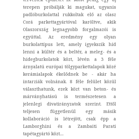
terepen próbálják ki magukat, ugyanis
padlóburkolattal rukkoltak elő az olasz
Corá parkettagyártóval karöltve, akik
Olaszország legnagyobb forgalmazói is
egyúttal. Az eredmény egy olyan
burkolattípus lett, amely igyekszik híd
lenni a kültér és a beltér, a meleg- és a
hidegburkolatok közt, lévén a 3 féle
árnyalatú európai tölgyparkettalapok közé
kerámialapok ékelődnek be - akár ha
intarziák volnának. 8 féle felület közül
választhatunk, ezek közt van beton- és
márványhatású is természetesen a
jelenlegi divatirányzatok szerint. Ettől
teljesen függetlenül egy másik
kollaboráció is létrejött, csak épp a
Lamborghini és a Zambaiti Parati
tapétagyártó közt....