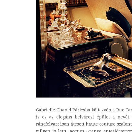
Gabrielle Chanel Párizsba költözvén a Rue Ca
is ez az elegáns belvárosi épület a nevét
ráncfelvarráson átesett haute couture szalont 
milyen is lett! Jacques Grange enteriőrterve