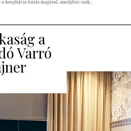
se a konyhát is húzta magával, amelyhez csak...
tkaság a
adó Varró
ájner