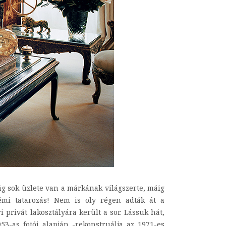
g sok üzlete van a márkának világszerte, máig
émi tatarozás! Nem is oly régen adták át a
 privát lakosztályára került a sor. Lássuk hát,
53-as fotói alapján -rekonstruálja az 1971-es