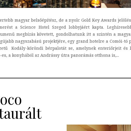
rtebb magyar belsőépítész, de a nyolc Gold Key Awards jelölése
ismerést a Science Hotel Szeged lobbyjáért kapta. Leghíre
lumenű megbízás követett, gondolhatunk itt a szintén a magy
újabb nagyszabású projektjére, egy grand hotelre a Comói-tó par
rkezetű Kodály-köröndi bérpalotát se, amelynek enteriőrjeit és l
-es, a konyhából az Andrássy útra panorámás otthona is,...
Coco
taurált