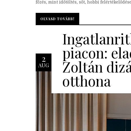
főzés, mint időtöltés, sőt, hobbi felértékelődé
OLVASD TOVÁBB!
OLVASD TOVÁBB!
Ingatlanri
piacon: el
2
Zoltán diz
AUG
otthona