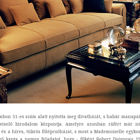
mbon 31-es szám alatt nyitotta meg divatházát, s habár manapsá
 viselő birodalom központja. Amelyre azonban ráfért már n
és a híres, tükrös főlépcsőházat, s most a Mademoiselle egykori
ző kapta a nemes feladatot, hogy - főként Robert Doisneau 19