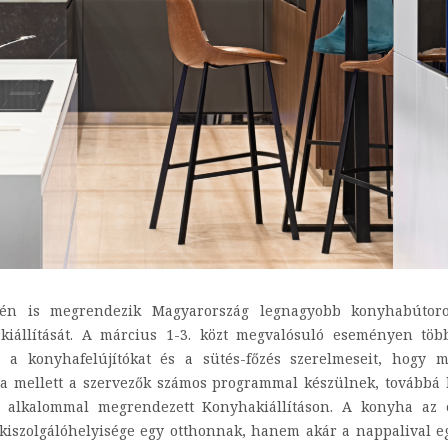
én is megrendezik Magyarország legnagyobb konyhabútorok
iállítását. A március 1-3. közt megvalósuló eseményen több
, a konyhafelújítókat és a sütés-főzés szerelmeseit, hogy
lata mellett a szervezők számos programmal készülnek, tovább
4. alkalommal megrendezett Konyhakiállításon. A konyha az 
kiszolgálóhelyisége egy otthonnak, hanem akár a nappalival eg