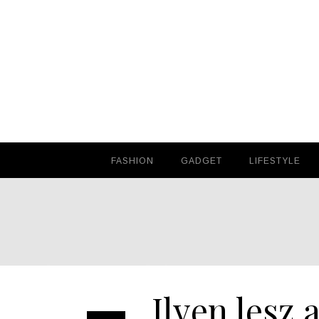
FASHION
FASHION
GADGET
GADGET
LIFESTYLE
LIFESTYLE
Ilyen lesz 