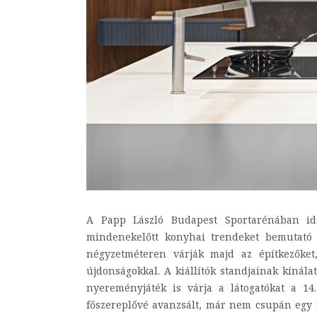
A Papp László Budapest Sportarénában id
mindenekelőtt konyhai trendeket bemutató k
négyzetméteren várják majd az építkezőket
újdonságokkal. A kiállítók standjainak kíná
nyereményjáték is várja a látogatókat a 1
főszereplővé avanzsált, már nem csupán egy 