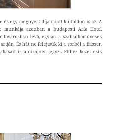
 és egy megnyert díja miatt külföldön is az. A
sebb munkája azonban a budapesti Aria Hotel
ar fővárosban lévő, egykor a szabadkőművesek
tján. És hát ne felejtsük ki a sorból a frissen
akásait is a dizájner jegyzi. Ehhez közel esik