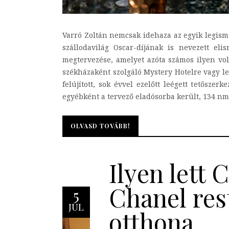
Varró Zoltán nemcsak idehaza az egyik legisme
szállodavilág Oscar-díjának is nevezett el
megtervezése, amelyet azóta számos ilyen vo
székházaként szolgáló Mystery Hotelre vagy leg
felújított, sok évvel ezelőtt leégett tetősze
egyébként a tervező eladósorba került, 134 nm
OLVASD TOVÁBB!
OLVASD TOVÁBB!
Ilyen lett 
Chanel res
5
JÚL
otthona