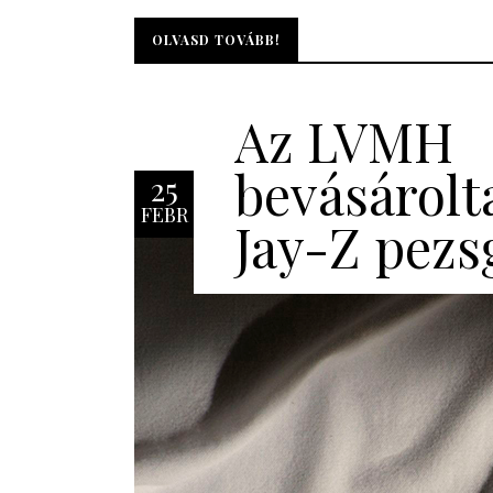
OLVASD TOVÁBB!
OLVASD TOVÁBB!
Az LVMH
bevásárolt
25
FEBR
Jay-Z pezs