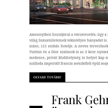
Amennyiben hozzájárul a városvezetés, úgy a 
világ luxusüzleteinek tekintélyes hányadát is
szánt, 115 szobás hotelje. A neves tervezőn
Vuitton és a Dior szalonok is az ő keze nyomá
medence, privát klubhelyiség is helyet kap m
szálloda importált francia mészkőből épül majd,
OLVASD TOVÁBB!
OLVASD TOVÁBB!
Frank Geh