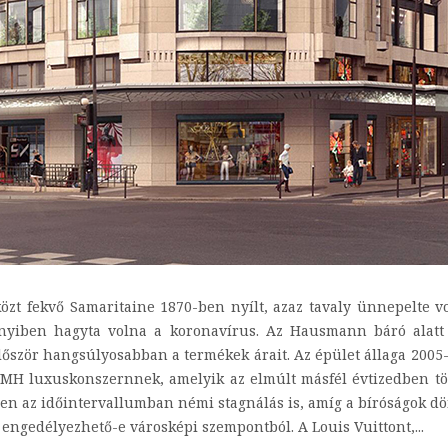
özt fekvő Samaritaine 1870-ben nyílt, azaz tavaly ünnepelte vo
nyiben hagyta volna a koronavírus. Az Hausmann báró alatt 
először hangsúlyosabban a termékek árait. Az épület állaga 2005-
MH luxuskonszernnek, amelyik az elmúlt másfél évtizedben több
bben az időintervallumban némi stagnálás is, amíg a bíróságok 
engedélyezhető-e városképi szempontból. A Louis Vuittont,...