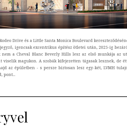
Rodeo Drive és a Little Santa Monica Boulevard kereszteződésén
 jegyző, igencsak excentrikus építész ötletei után, 2025-ig bez
ek nem a Cheval Blanc Beverly Hills lesz az első munkája az 
t viselik magukon. A szobák kifejezetten tágasak lesznek, de 
ajd az épületben - s persze biztosan lesz egy-két, LVMH tulajd
 pont...
ryvel