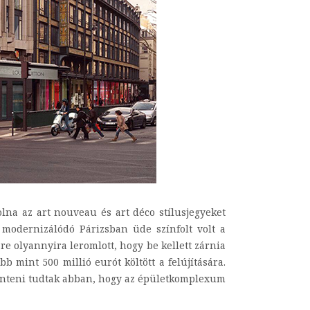
lna az art nouveau és art déco stílusjegyeket
modernizálódó Párizsban üde színfolt volt a
re olyannyira leromlott, hogy be kellett zárnia
 mint 500 millió eurót költött a felújítására.
dönteni tudtak abban, hogy az épületkomplexum