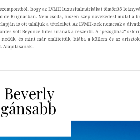
zszempontból, hogy az LVMH luxusitalmárkákat tömörítő leányvá
and de Brignacban. Nem csoda, hiszen szép növekedést mutat a 
rlapján is ott találjuk a tételeiket. Az LVMH-nek nemcsak a div
 döntés volt Beyoncé hites urának a részéről. A "pezsgőház" szto
 nedűk, és mint már említettük, hiába a küllem és az arisztokr
. Alapításának...
e Beverly
legánsabb