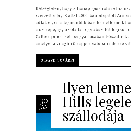
Kétségtelen, hogy a hónap gasztrohíre biznis
szerzett a Jay-Z által 2006-ban alapított Arm
adtak el, és a legmenőbb bárok és éttermek bo
a szerepe, így az eladás egy abszolút logikus
Cattier pincészet bérgyártásában készülnek a
amelyet a világhírű rapper valóban sikerre vitt
OLVASD TOVÁBB!
OLVASD TOVÁBB!
Ilyen lenn
Hills lege
30
JAN
szállodája