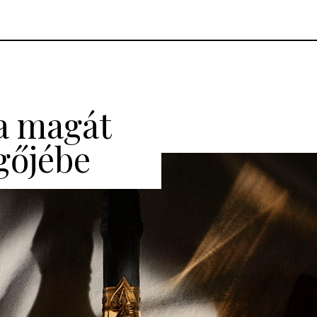
a magát
gőjébe