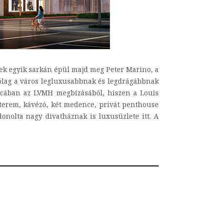
ek egyik sarkán épül majd meg Peter Marino, a
árólag a város legluxusabbnak és legdrágábbnak
utcában az LVMH megbízásából, hiszen a Louis
étterem, kávézó, két medence, privát penthouse
onolta nagy divatháznak is luxusüzlete itt. A