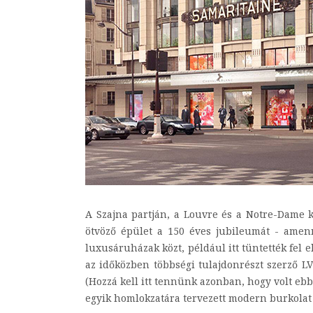
A Szajna partján, a Louvre és a Notre-Dame k
ötvöző épület a 150 éves jubileumát - amen
luxusáruházak közt, például itt tüntették fel 
az időközben többségi tulajdonrészt szerző LV
(Hozzá kell itt tennünk azonban, hogy volt e
egyik homlokzatára tervezett modern burkolat 