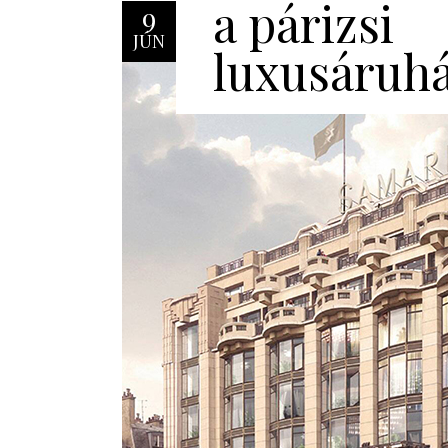
a párizsi
9
JÚN
luxusáruh