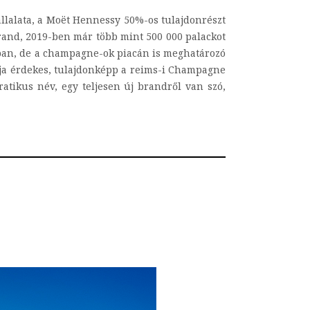
llalata, a Moët Hennessy 50%-os tulajdonrészt
brand, 2019-ben már több mint 500 000 palackot
atban, de a champagne-ok piacán is meghatározó
rija érdekes, tulajdonképp a reims-i Champagne
atikus név, egy teljesen új brandről van szó,