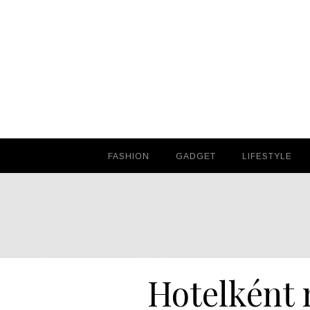
FASHION
FASHION
GADGET
GADGET
LIFESTYLE
LIFESTYLE
Hotelként n