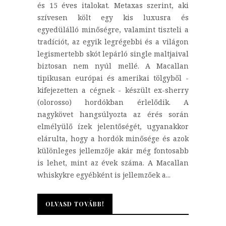
és 15 éves italokat. Metaxas szerint, aki
szívesen költ egy kis luxusra és
egyedülálló minőségre, valamint tiszteli a
tradíciót, az egyik legrégebbi és a világon
legismertebb skót lepárló single maltjaival
biztosan nem nyúl mellé. A Macallan
tipikusan európai és amerikai tölgyből -
kifejezetten a cégnek - készült ex-sherry
(olorosso) hordókban érlelődik. A
nagykövet hangsúlyozta az érés során
elmélyülő ízek jelentőségét, ugyanakkor
elárulta, hogy a hordók minősége és azok
különleges jellemzője akár még fontosabb
is lehet, mint az évek száma. A Macallan
whiskykre egyébként is jellemzőek a...
OLVASD TOVÁBB!
OLVASD TOVÁBB!