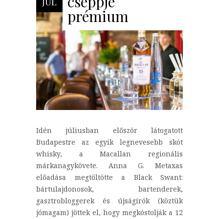
cseppje
JÚL
prémium
Idén júliusban először látogatott
Budapestre az egyik legnevesebb skót
whisky, a Macallan regionális
márkanagykövete. Anna G. Metaxas
előadása megtöltötte a Black Swant:
bártulajdonosok, bartenderek,
gasztrobloggerek és újságírók (köztük
jómagam) jöttek el, hogy megkóstolják a 12