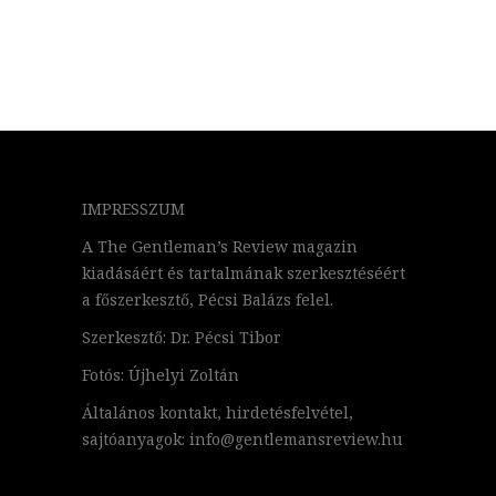
IMPRESSZUM
A The Gentleman’s Review magazin
kiadásáért és tartalmának szerkesztéséért
a főszerkesztő, Pécsi Balázs felel.
Szerkesztő: Dr. Pécsi Tibor
Fotós: Újhelyi Zoltán
Általános kontakt, hirdetésfelvétel,
sajtóanyagok: info@gentlemansreview.hu