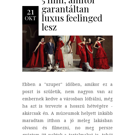
garantáltan
21
luxus feelinged
OKT
lesz
Ebben a "szuper" időben, amikor ez a
poszt is születik, nem nagyon van az
embernek kedve a városban lófrálni, még
ha azt is tervezte a hosszú hétvégére -
akárcsak én. A múzeumok helyett inkább
maradtam itthon a jó meleg lakásban
olvasni és filmezni, no meg persze
gyártom itt nektek a tartalmakat is, tehát