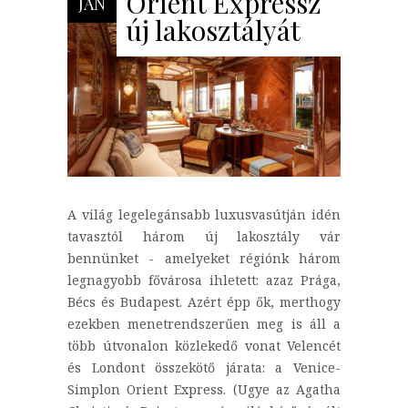
Orient Expressz
JAN
új lakosztályát
A világ legelegánsabb luxusvasútján idén
tavasztól három új lakosztály vár
bennünket - amelyeket régiónk három
legnagyobb fővárosa ihletett: azaz Prága,
Bécs és Budapest. Azért épp ők, merthogy
ezekben menetrendszerűen meg is áll a
több útvonalon közlekedő vonat Velencét
és Londont összekötő járata: a Venice-
Simplon Orient Express. (Ugye az Agatha