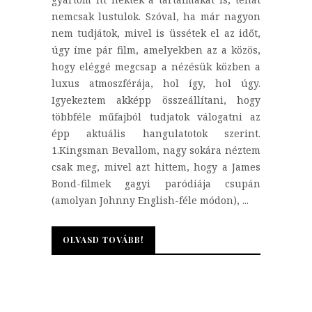
nemcsak lustulok. Szóval, ha már nagyon
nem tudjátok, mivel is üssétek el az időt,
úgy íme pár film, amelyekben az a közös,
hogy eléggé megcsap a nézésük közben a
luxus atmoszférája, hol így, hol úgy.
Igyekeztem akképp összeállítani, hogy
többféle műfajból tudjatok válogatni az
épp aktuális hangulatotok szerint.
1.Kingsman Bevallom, nagy sokára néztem
csak meg, mivel azt hittem, hogy a James
Bond-filmek gagyi paródiája csupán
(amolyan Johnny English-féle módon), ...
OLVASD TOVÁBB!
OLVASD TOVÁBB!