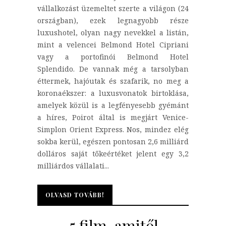
vállalkozást üzemeltet szerte a világon (24
országban), ezek legnagyobb része
luxushotel, olyan nagy nevekkel a listán,
mint a velencei Belmond Hotel Cipriani
vagy a portofinói Belmond Hotel
Splendido. De vannak még a tarsolyban
éttermek, hajóutak és szafarik, no meg a
koronaékszer: a luxusvonatok birtoklása,
amelyek közül is a legfényesebb gyémánt
a híres, Poirot által is megjárt Venice-
Simplon Orient Express. Nos, mindez elég
sokba kerül, egészen pontosan 2,6 milliárd
dolláros saját tőkeértéket jelent egy 3,2
milliárdos vállalati...
OLVASD TOVÁBB!
OLVASD TOVÁBB!
5 film, amitől