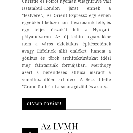
Christie és Poirot nyomán világhírűvé vált
Isztambul-London járat ennek a
"testvére".) Az Orient Expressz egy évben
egyébként kétszer jön fővárosunk felé, és
egy teljes éjszakát tölt a Nyugati-
pályaudvaron. Az új kabin ugyanakkor
nem a város eklektikus építészetének
avagy Eiffelnek állít emléket, hanem a
gótikus és török architektúránkat idézi
meg faintarziák formájában. Merthogy
azért a berendezés stílusa maradt a
vonathoz illően art déco. A Bécs ihlette
"Grand Suite"-et a smaragdzöld és arany...
OLVASD TOVÁBB!
OLVASD TOVÁBB!
Az LVMH
5