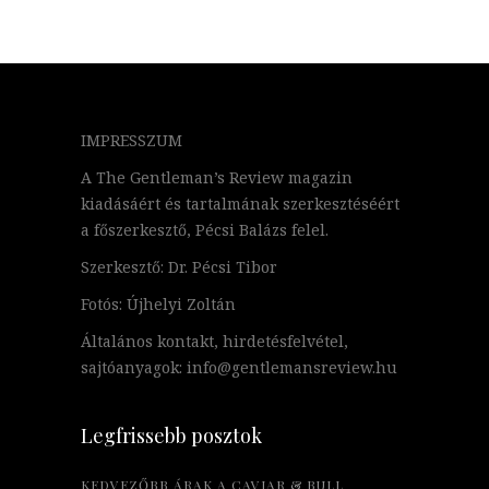
IMPRESSZUM
A The Gentleman’s Review magazin
kiadásáért és tartalmának szerkesztéséért
a főszerkesztő, Pécsi Balázs felel.
Szerkesztő: Dr. Pécsi Tibor
Fotós: Újhelyi Zoltán
Általános kontakt, hirdetésfelvétel,
sajtóanyagok: info@gentlemansreview.hu
Legfrissebb posztok
KEDVEZŐBB ÁRAK A CAVIAR & BULL