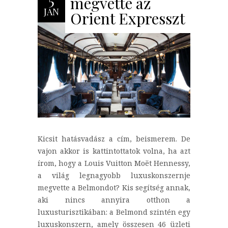
megvette az
JAN
Orient Expresszt
Kicsit hatásvadász a cím, beismerem. De
vajon akkor is kattintottatok volna, ha azt
írom, hogy a Louis Vuitton Moët Hennessy,
a világ legnagyobb luxuskonszernje
megvette a Belmondot? Kis segítség annak,
aki nincs annyira otthon a
luxusturisztikában: a Belmond szintén egy
luxuskonszern, amely összesen 46 üzleti