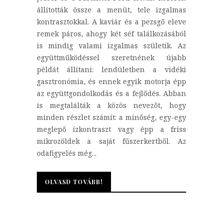
állították össze a menüt, tele izgalmas
kontrasztokkal. A kaviár és a pezsgő eleve
remek páros, ahogy két séf találkozásából
is mindig valami izgalmas születik. Az
együttműködéssel szeretnének újabb
példát állítani: lendületben a vidéki
gasztronómia, és ennek egyik motorja épp
az együttgondolkodás és a fejlődés. Abban
is megtalálták a közös nevezőt, hogy
minden részlet számít: a minőség, egy-egy
meglepő ízkontraszt vagy épp a friss
mikrozöldek a saját fűszerkertből. Az
odafigyelés még...
OLVASD TOVÁBB!
OLVASD TOVÁBB!