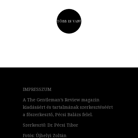
TÖBB IS VAN!
IMPRESSZUM
A The Gentleman’s Review magazin
kiadásáért és tartalmának szerkesztéséért
a főszerkesztő, Pécsi Balázs felel.
Szerkesztő: Dr. Pécsi Tibor
Fotós: Újhelyi Zoltán