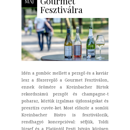
Gourmet
MÁJ
Fesztiválra
Idén a gombóc mellett a pezsgő és a kaviár
lesz a főszereplő a Gourmet Fesztiválon,
ennek örömére a Kreinbacher Birtok
rekordszámú pezsgőt és champagne-t
poharaz, köztük izgalmas újdonságokat és
presztízs cuvée-ket. Most először a somlói
Kreinbacher Bistro is fesztiválozik,
rendhagyó koncepcióval: séfjük, Toldi
József és a Platántól Pesti István közösen