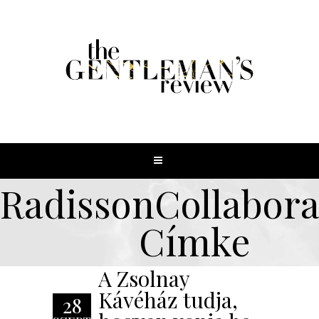
RadissonCollabora
Címke
A Zsolnay
Kávéház tudja,
28