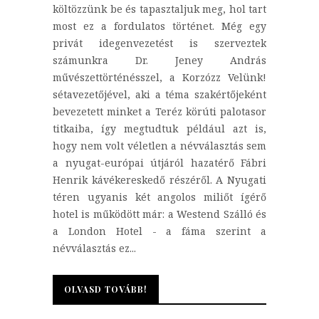
költözzünk be és tapasztaljuk meg, hol tart
most ez a fordulatos történet. Még egy
privát idegenvezetést is szerveztek
számunkra Dr. Jeney András
művészettörténésszel, a Korzózz Velünk!
sétavezetőjével, aki a téma szakértőjeként
bevezetett minket a Teréz körúti palotasor
titkaiba, így megtudtuk például azt is,
hogy nem volt véletlen a névválasztás sem
a nyugat-európai útjáról hazatérő Fábri
Henrik kávékereskedő részéről. A Nyugati
téren ugyanis két angolos miliőt ígérő
hotel is működött már: a Westend Szálló és
a London Hotel - a fáma szerint a
névválasztás ez...
OLVASD TOVÁBB!
OLVASD TOVÁBB!