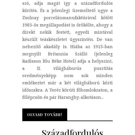
szó, adja magát így a századfordulós
körítés. És a jelenlegi üzemeltető ugye a
Zsolnay porcelánmanufaktúrával kötött
1985-ös megállapodást is örökölte, ahogy a
direkt nekik festett, egyedi mintával
készült teáskészletet úgyszintén. De van
nehezítő akadály is. Hiába az 1913-ban
megnyílt Britannia Szálló (jelenleg
Radisson Blu Béke Hotel) adja a helyszínt,
a II. világháborús pusztítás
eredményeképp nem sok minden
emlékeztet már a két világháború közti
időszakra. A Teréz körúti főhomlokzaton, a
főlépcsőn és pár Haranghy-alkotáson...
OLVASD TOVÁBB!
OLVASD TOVÁBB!
Századfordulós