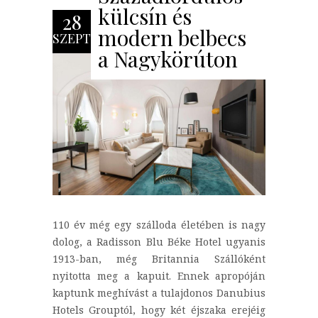
külcsín és
28
modern belbecs
SZEPT
a Nagykörúton
110 év még egy szálloda életében is nagy
dolog, a Radisson Blu Béke Hotel ugyanis
1913-ban, még Britannia Szállóként
nyitotta meg a kapuit. Ennek apropóján
kaptunk meghívást a tulajdonos Danubius
Hotels Grouptól, hogy két éjszaka erejéig