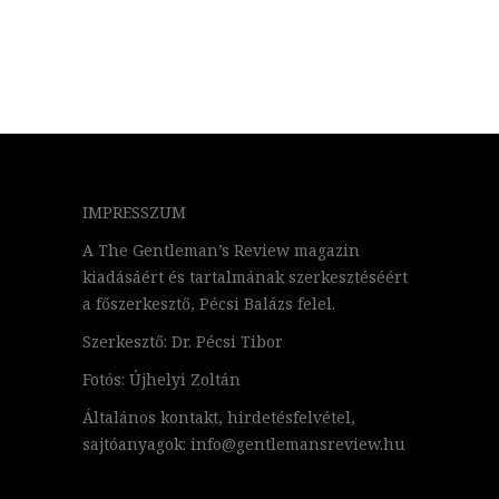
IMPRESSZUM
A The Gentleman’s Review magazin
kiadásáért és tartalmának szerkesztéséért
a főszerkesztő, Pécsi Balázs felel.
Szerkesztő: Dr. Pécsi Tibor
Fotós: Újhelyi Zoltán
Általános kontakt, hirdetésfelvétel,
sajtóanyagok: info@gentlemansreview.hu