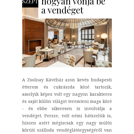
hogyan vonja be
SZEPT
a vendéget
A Zsolnay Kávéház azon kevés budapesti
étterem és cukrászda közé tartozik,
amelyik képes volt egy nagyon karakteres
és saját külön világot teremteni maga köré
- és ebbe sikeresen is involválja a
vendéget. Persze, volt némi hátszelük is,
hiszen azért mégiscsak egy nagy múltú
körúti szálloda vendéglátóegységéről van