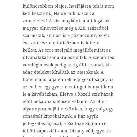
különösebben olajos, hasfájásra tehát nem
kell készülni.) Na de mik is azok a
zónaételek? A kis adagként tálalt fogások
magyar elnevezése még a XIX. századból
származik, amikor is a gőzmozdonyok víz-
és szénkészleteit útközben is tölteni
kellett. Az erre szolgáló megállók miatt az
útvonalakat zónákra osztották. A szemfüles
vendéglátósok pedig amíg állt a vonat, kis
adag ételeket kínáltak az utasoknak. A
hotel ma is látja ennek létjogosultságát, ha
az ember egy gyors meetinget bonyolítana
le a kávéházban, illetve a közeli színházak
előtt bekapna sietősen valamit. Az ötlet
olyannyira bejött nekünk is, hogy még egy
zónaételt kipróbáltunk, a ház egyik
jellegzetes fogását, a Zsolnay Signature
töltött káposztát – ami bizony védjegyet is