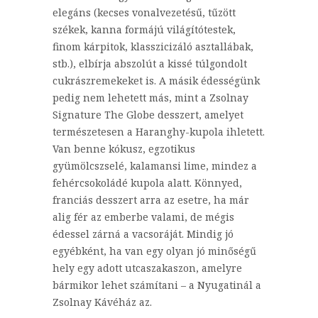
elegáns (kecses vonalvezetésű, tűzött
székek, kanna formájú világítótestek,
finom kárpitok, klasszicizáló asztallábak,
stb.), elbírja abszolút a kissé túlgondolt
cukrászremekeket is. A másik édességünk
pedig nem lehetett más, mint a Zsolnay
Signature The Globe desszert, amelyet
természetesen a Haranghy-kupola ihletett.
Van benne kókusz, egzotikus
gyümölcszselé, kalamansi lime, mindez a
fehércsokoládé kupola alatt. Könnyed,
franciás desszert arra az esetre, ha már
alig fér az emberbe valami, de mégis
édessel zárná a vacsoráját. Mindig jó
egyébként, ha van egy olyan jó minőségű
hely egy adott utcaszakaszon, amelyre
bármikor lehet számítani – a Nyugatinál a
Zsolnay Kávéház az.