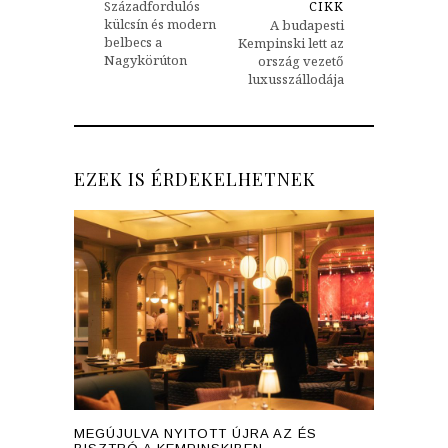
Századfordulós
CIKK
külcsín és modern
A budapesti
belbecs a
Kempinski lett az
Nagykörúton
ország vezető
luxusszállodája
EZEK IS ÉRDEKELHETNEK
MEGÚJULVA NYITOTT ÚJRA AZ ÉS