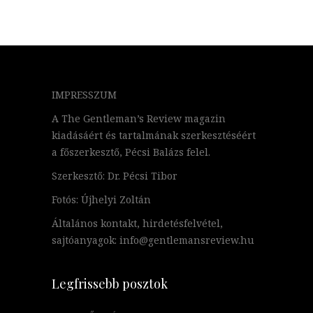
IMPRESSZUM
A The Gentleman’s Review magazin
kiadásáért és tartalmának szerkesztéséért
a főszerkesztő, Pécsi Balázs felel.
Szerkesztő: Dr. Pécsi Tibor
Fotós: Újhelyi Zoltán
Általános kontakt, hirdetésfelvétel,
sajtóanyagok: info@gentlemansreview.hu
Legfrissebb posztok