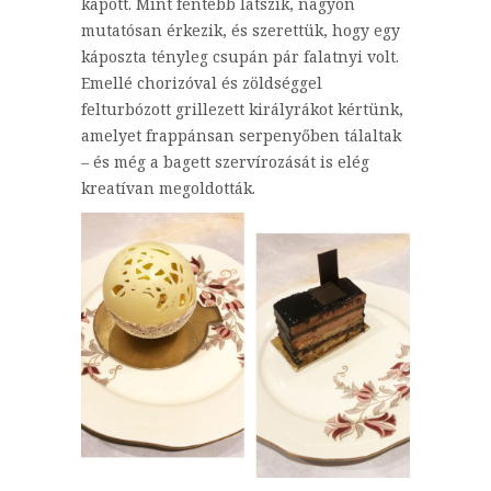
kapott. Mint fentebb látszik, nagyon
mutatósan érkezik, és szerettük, hogy egy
káposzta tényleg csupán pár falatnyi volt.
Emellé chorizóval és zöldséggel
felturbózott grillezett királyrákot kértünk,
amelyet frappánsan serpenyőben tálaltak
– és még a bagett szervírozását is elég
kreatívan megoldották.