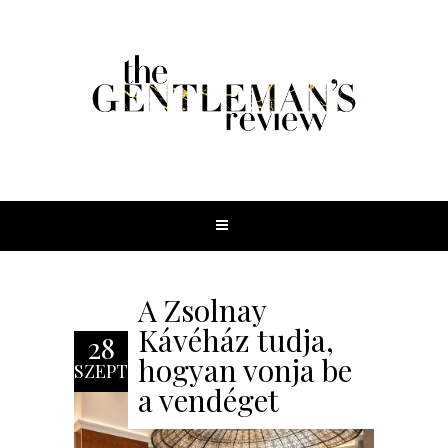
A Zsolnay
Kávéház tudja,
28
hogyan vonja be
SZEPT
a vendéget