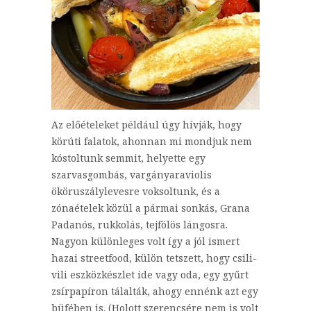
Az előételeket például úgy hívják, hogy
körúti falatok, ahonnan mi mondjuk nem
kóstoltunk semmit, helyette egy
szarvasgombás, vargányaraviolis
ököruszálylevesre voksoltunk, és a
zónaételek közül a pármai sonkás, Grana
Padanós, rukkolás, tejfölös lángosra.
Nagyon különleges volt így a jól ismert
hazai streetfood, külön tetszett, hogy csili-
vili eszközkészlet ide vagy oda, egy gyűrt
zsírpapíron tálalták, ahogy ennénk azt egy
büfében is. (Holott szerencsére nem is volt