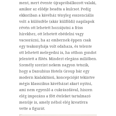
ment, mert évente újrapróbálkozott valaki,
amikor az elődje beadta a kulcsot. Pedig
ekkoriban a kávéház tényleg esszenciális
volt: a különféle (akár külföldi) napilapok
révén ott lehetett hozzájutni a friss
hírekhez, ott lehetett ebédelni vagy
vacsorázni, ha az embernek éppen csak
egy teakonyhája volt odahaza, és telente
ott lehetett melegedni is, ha otthon gondot
jelentett a fűtés. Mindezt elegáns miliőben.
Személy szerint nekem nagyon tetszik,
hogy a Danubius Hotels Group bár egy
modern kialakítású, koncepcióját tekintve
mégis klasszikus kávéházat akart nyitni,
ami nem egyenlő a cukrászdával, hiszen
elég impozáns a főtt ételeket tartalmazó
menüje is, amely néhol elég kreatívra
vette a figurát.