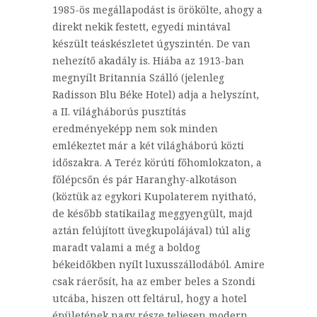
1985-ös megállapodást is örökölte, ahogy a
direkt nekik festett, egyedi mintával
készült teáskészletet úgyszintén. De van
nehezítő akadály is. Hiába az 1913-ban
megnyílt Britannia Szálló (jelenleg
Radisson Blu Béke Hotel) adja a helyszínt,
a II. világháborús pusztítás
eredményeképp nem sok minden
emlékeztet már a két világháború közti
időszakra. A Teréz körúti főhomlokzaton, a
főlépcsőn és pár Haranghy-alkotáson
(köztük az egykori Kupolaterem nyitható,
de később statikailag meggyengült, majd
aztán felújított üvegkupolájával) túl alig
maradt valami a még a boldog
békeidőkben nyílt luxusszállodából. Amire
csak ráerősít, ha az ember beles a Szondi
utcába, hiszen ott feltárul, hogy a hotel
épületének nagy része teljesen modern.