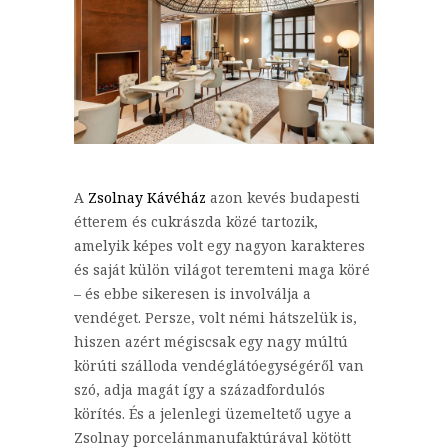
A
Zsolnay Kávéház
azon kevés budapesti
étterem és cukrászda közé tartozik,
amelyik képes volt egy nagyon karakteres
és saját külön világot teremteni maga köré
– és ebbe sikeresen is involválja a
vendéget. Persze, volt némi hátszelük is,
hiszen azért mégiscsak egy nagy múltú
körúti szálloda vendéglátóegységéről van
szó, adja magát így a századfordulós
körítés. És a jelenlegi üzemeltető ugye a
Zsolnay porcelánmanufaktúrával kötött