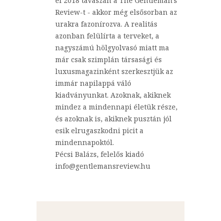
el 2018 tavaszán a The Gentleman's
Review-t - akkor még elsősorban az
urakra fazonírozva. A realitás
azonban felülírta a terveket, a
nagyszámú hölgyolvasó miatt ma
már csak szimplán társasági és
luxusmagazinként szerkesztjük az
immár napilappá váló
kiadványunkat. Azoknak, akiknek
mindez a mindennapi életük része,
és azoknak is, akiknek pusztán jól
esik elrugaszkodni picit a
mindennapoktól.
Pécsi Balázs, felelős kiadó
info@gentlemansreview.hu