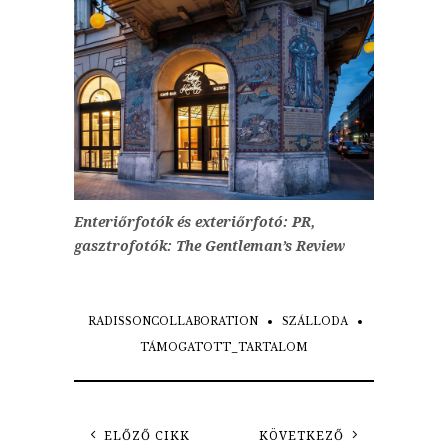
Enteriőrfotók és exteriőrfotó: PR,
gasztrofotók: The Gentleman’s Review
RADISSONCOLLABORATION
SZÁLLODA
TÁMOGATOTT_TARTALOM
ELŐZŐ CIKK
KÖVETKEZŐ