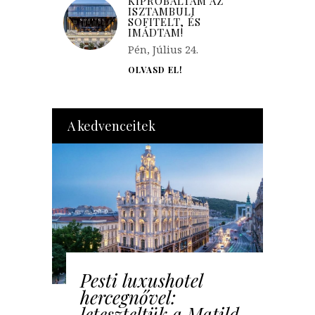
KIPRÓBÁLTAM AZ
ISZTAMBULI
SOFITELT, ÉS
IMÁDTAM!
Pén, Július 24.
OLVASD EL!
A kedvenceitek
Pesti luxushotel
hercegnővel:
leteszteltük a Matild