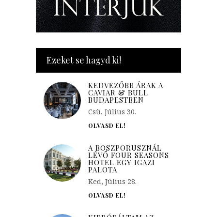
Ezeket se hagyd ki!
KEDVEZŐBB ÁRAK A
CAVIAR & BULL
BUDAPESTBEN
Csü, Július 30.
OLVASD EL!
A BOSZPORUSZNÁL
LÉVŐ FOUR SEASONS
HOTEL EGY IGAZI
PALOTA
Ked, Július 28.
OLVASD EL!