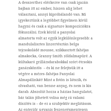
A desszerthez elérkezve van csak igazán
bajban itt az ember, hiszen alig lehet
választani, annyi kipróbálandó van. Mi
igyekeztünk a legtöbbet figyelmen kívül
hagyni és csak a signature kompozíciókra
fókuszálni. Ezek közül a panyolai
almatorta volt az egyik legkülönlegesebb: a
mandulalisztes linzertésztán belga
tejcsokoládé mousse, szikkasztott fahéjas
almakocka, Granny Smith zöldalmapüré. A
kültakaró grillázsdarabokkal szórt étcsokis
ganázsköntös – és ki ne felejtsük itt a
végére a mézes-fahéjas Panyolai
Almapálinkát! Mint a fotón is látszik, és
olvasható, van benne anyag, és nem is kis
darab. Abszolút hozza a házias hangulatot,
bár talán jöhetett volna még rá valami
díszítés is – de ez a szubjektív meglátásom.
Az enteriőr ugyanis feszengésmentesen