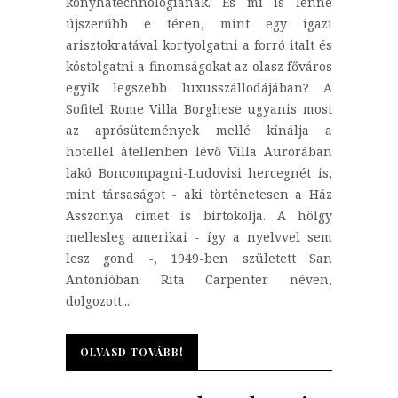
konyhatechnológiának. És mi is lenne
újszerűbb e téren, mint egy igazi
arisztokratával kortyolgatni a forró italt és
kóstolgatni a finomságokat az olasz főváros
egyik legszebb luxusszállodájában? A
Sofitel Rome Villa Borghese ugyanis most
az aprósütemények mellé kínálja a
hotellel átellenben lévő Villa Aurorában
lakó Boncompagni-Ludovisi hercegnét is,
mint társaságot - aki történetesen a Ház
Asszonya címet is birtokolja. A hölgy
mellesleg amerikai - így a nyelvvel sem
lesz gond -, 1949-ben született San
Antonióban Rita Carpenter néven,
dolgozott...
OLVASD TOVÁBB!
OLVASD TOVÁBB!