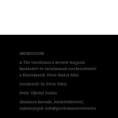
IMPRESSZUM
A The Gentleman’s Review magazin
kiadásáért és tartalmának szerkesztéséért
a főszerkesztő, Pécsi Balázs felel.
Szerkesztő: Dr. Pécsi Tibor
Fotós: Újhelyi Zoltán
Általános kontakt, hirdetésfelvétel,
sajtóanyagok: info@gentlemansreview.hu