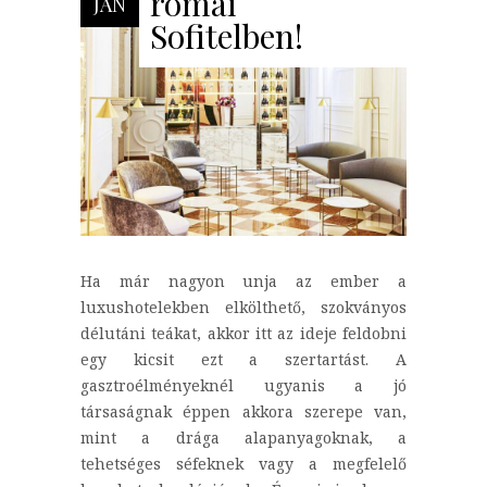
római
JAN
Sofitelben!
Ha már nagyon unja az ember a
luxushotelekben elkölthető, szokványos
délutáni teákat, akkor itt az ideje feldobni
egy kicsit ezt a szertartást. A
gasztroélményeknél ugyanis a jó
társaságnak éppen akkora szerepe van,
mint a drága alapanyagoknak, a
tehetséges séfeknek vagy a megfelelő