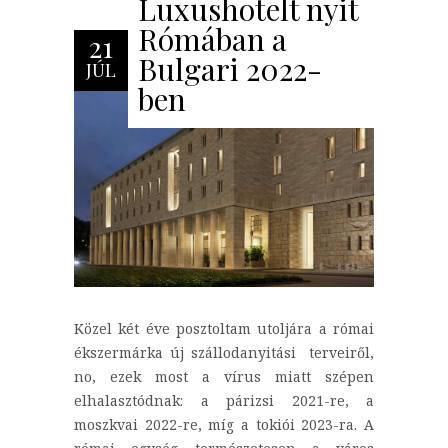
Luxushotelt nyit
Rómában a
21
Bulgari 2022-
JÚL
ben
Közel két éve posztoltam utoljára a római
ékszermárka új szállodanyitási terveiről,
no, ezek most a vírus miatt szépen
elhalasztódnak: a párizsi 2021-re, a
moszkvai 2022-re, míg a tokiói 2023-ra. A