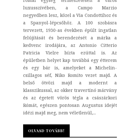
római egység természetesen a város
luxusszívében, a Campo Marzio
negyedben lesz, közel a Via Condottihoz és
a Spanyol-lépcsőhöz. A 100 szobásra
tervezett, 1930-as években épült ingatlan
felújítását és berendezését a márka a
kedvenc irodájára, az Antonio Citterio
Patricia Vielre bízta ezúttal is. Az
épületben helyet kap továbbá egy étterem
és egy bár is, amelyeket a Michelin-
csillagos séf, Niko Romito vezet majd. A
belső ötvözi majd a modernt a
klasszikussal, az okker travertínó márvány
és az égetett vörös tégla a császárkori
Rómát, egészen pontosan Augustus idejét
idézi majd meg, nem véletlenül,...
OLVASD TOVÁBB!
OLVASD TOVÁBB!