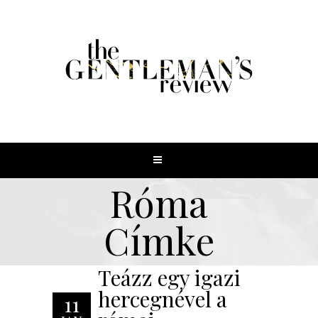
Róma
Címke
Teázz egy igazi
hercegnével a
11