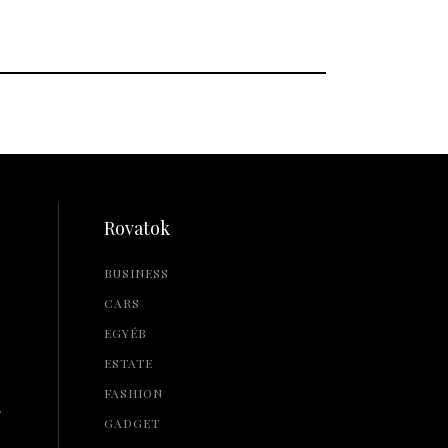
Rovatok
BUSINESS
CARS
EGYÉB
ESTATE
FASHION
L
GADGET