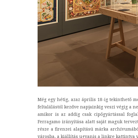
Még egy hétig, azaz április 18-ig tekinthető 
feltalálástól kezdve napjainkig veszi végig a 
amikor is az addig csak cipőgyártással fogl
Ferragamo irányítása alatt saját maguk terve
része a firenzei alapítású márka archívumábó
városba, a kiállítás ugyanis a linkre kattintva vi