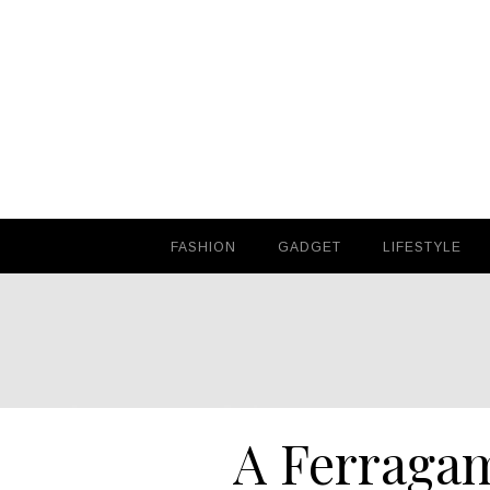
FASHION
FASHION
GADGET
GADGET
LIFESTYLE
LIFESTYLE
A Ferraga