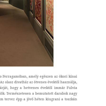
seo Ferragamóban, amely egészen az ókori kínai
Az olasz divatház az ötvenes évektől használja,
oárját, hogy a hetvenes évektől immár Fulvia
ndők. Természetesen a bemutatott darabok nagy
em tervez épp a jövő héten kiugrani a toszkán