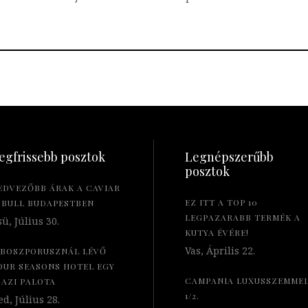
egfrissebb posztok
Legnépszerűbb
posztok
EDVEZŐBB ÁRAK A CAVIAR
EZ ITT A TOP 10
 BULL BUDAPESTBEN
LEGPAZARABB TERMÉK A
ü, Július 30.
KUTYA ÉVÉRE!
Vas, Április 22.
 BOSZPORUSZNÁL LÉVŐ
OUR SEASONS HOTEL EGY
CAMPANIA LUXUSSZEMME
GAZI PALOTA
1/2.
d, Július 28.