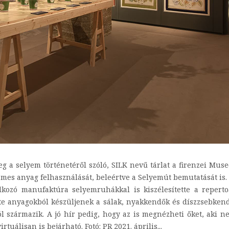
meg a selyem történetéről szóló, SILK nevű tárlat a firenzei Mu
nemes anyag felhasználását, beleértve a Selyemút bemutatását is. 
alkozó manufaktúra selyemruhákkal is kiszélesítette a repert
zte anyagokból készüljenek a sálak, nyakkendők és díszzsebke
l származik. A jó hír pedig, hogy az is megnézheti őket, aki n
rtuálisan is bejárható. Fotó: PR 2021. április...