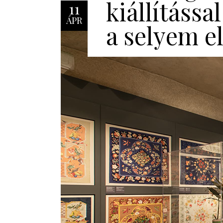
kiállítással
11
ÁPR
a selyem el