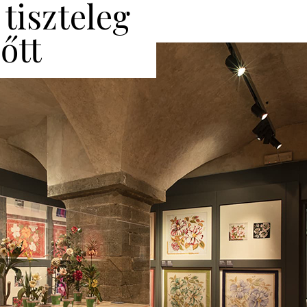
 tiszteleg
őtt