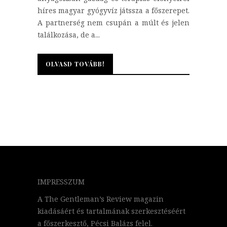
híres magyar gyógyvíz játssza a főszerepet.
A partnerség nem csupán a múlt és jelen
találkozása, de a...
OLVASD TOVÁBB!
OLVASD TOVÁBB!
IMPRESSZUM
A The Gentleman’s Review magazin
kiadásáért és tartalmának szerkesztéséért
a főszerkesztő, Pécsi Balázs felel.