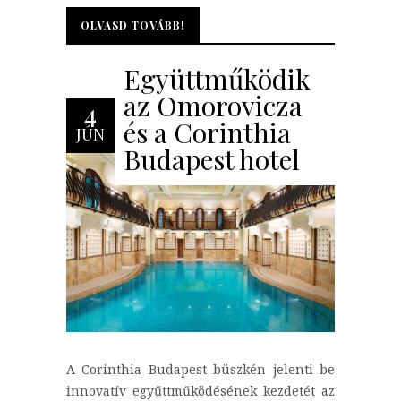
OLVASD TOVÁBB!
OLVASD TOVÁBB!
Együttműködik
az Omorovicza
4
és a Corinthia
JÚN
Budapest hotel
A Corinthia Budapest büszkén jelenti be
innovatív egyűttműködésének kezdetét az