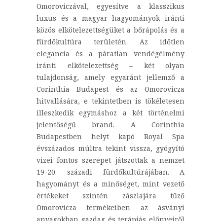
Omoroviczával, egyesítve a klasszikus
luxus és a magyar hagyományok iránti
közös elkötelezettségüket a bőrápolás és a
fürdőkultúra területén. Az időtlen
elegancia és a páratlan vendégélmény
iránti elkötelezettség – két olyan
tulajdonság, amely egyaránt jellemző a
Corinthia Budapest és az Omorovicza
hitvallására, e tekintetben is tökéletesen
illeszkedik egymáshoz a két történelmi
jelentőségű brand. A Corinthia
Budapestben helyt kapó Royal Spa
évszázados múltra tekint vissza, gyógyító
vizei fontos szerepet játszottak a nemzet
19-20. századi fürdőkultúrájában. A
hagyományt és a minőséget, mint vezető
értékeket szintén zászlajára tűző
Omorovicza termékeiben az ásványi
anyagokban gazdag és terápiás előnyeiről