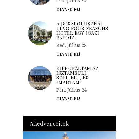
Csü, Július 30.
OLVASD EL!
A BOSZPORUSZNÁL
LÉVŐ FOUR SEASONS
HOTEL EGY IGAZI
PALOTA
Ked, Július 28.
OLVASD EL!
KIPRÓBÁLTAM AZ
ISZTAMBULI
SOFITELT, ÉS
IMÁDTAM!
Pén, Július 24.
OLVASD EL!
A kedvenceitek