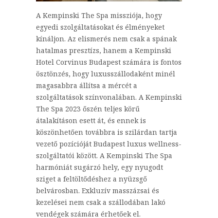
A Kempinski The Spa missziója, hogy
egyedi szolgáltatásokat és élményeket
kínáljon. Az elismerés nem csak a spának
hatalmas presztízs, hanem a Kempinski
Hotel Corvinus Budapest számára is fontos
ösztönzés, hogy luxusszállodaként minél
magasabbra állítsa a mércét a
szolgáltatások színvonalában. A Kempinski
The Spa 2023 őszén teljes körű
átalakításon esett át, és ennek is
köszönhetően továbbra is szilárdan tartja
vezető pozícióját Budapest luxus wellness-
szolgáltatói között. A Kempinski The Spa
harmóniát sugárzó hely, egy nyugodt
sziget a feltöltődéshez a nyüzsgő
belvárosban. Exkluzív masszázsai és
kezelései nem csak a szállodában lakó
vendégek számára érhetőek el.