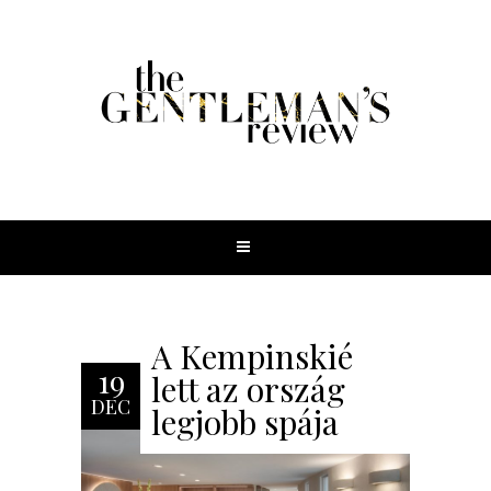
A Kempinskié
19
lett az ország
DEC
legjobb spája