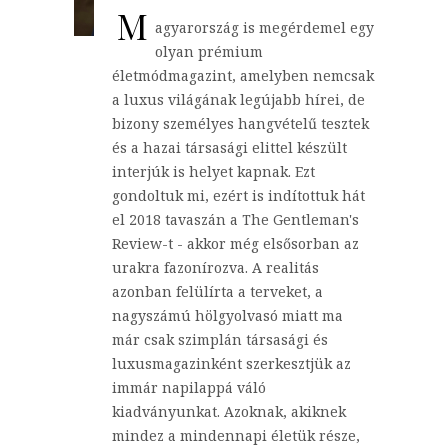
M
agyarország is megérdemel egy
olyan prémium
életmódmagazint, amelyben nemcsak
a luxus világának legújabb hírei, de
bizony személyes hangvételű tesztek
és a hazai társasági elittel készült
interjúk is helyet kapnak. Ezt
gondoltuk mi, ezért is indítottuk hát
el 2018 tavaszán a The Gentleman's
Review-t - akkor még elsősorban az
urakra fazonírozva. A realitás
azonban felülírta a terveket, a
nagyszámú hölgyolvasó miatt ma
már csak szimplán társasági és
luxusmagazinként szerkesztjük az
immár napilappá váló
kiadványunkat. Azoknak, akiknek
mindez a mindennapi életük része,