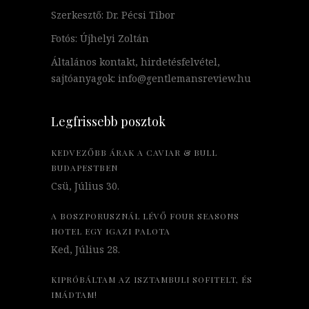
Szerkesztő: Dr. Pécsi Tibor
Fotós: Újhelyi Zoltán
Általános kontakt, hirdetésfelvétel,
sajtóanyagok: info@gentlemansreview.hu
Legfrissebb posztok
KEDVEZŐBB ÁRAK A CAVIAR & BULL
BUDAPESTBEN
Csü, Július 30.
A BOSZPORUSZNÁL LÉVŐ FOUR SEASONS
HOTEL EGY IGAZI PALOTA
Ked, Július 28.
KIPRÓBÁLTAM AZ ISZTAMBULI SOFITELT, ÉS
IMÁDTAM!