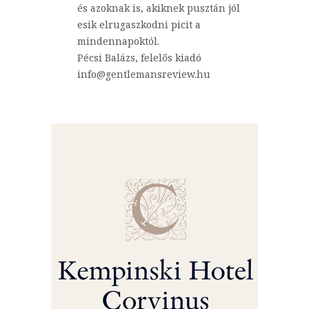
és azoknak is, akiknek pusztán jól
esik elrugaszkodni picit a
mindennapoktól.
Pécsi Balázs, felelős kiadó
info@gentlemansreview.hu