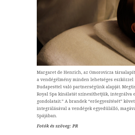
Margaret de Henrich, az Omorovicza társalapító
a vendégélmény minden lehetséges eszközzel tö
Budapesttel való partnerségünk alapját. Megti
Royal Spa kínálatát színesíthetjük, integrálva
gondolatait.” A brandek “erőegyesítését” köve
integrálásával a vendégek egyedülálló, magáv
Spájában.
Fotók és szöveg: PR