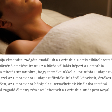
ja elmondta: “Régóta csodáljuk a Corinthia Hotels elkötelezetts
rténő emelése iránt. Ez a közös vállalás képezi a Corinthia
szteltetés számunkra, hogy termékeinkkel a Corinthia Budapest 
 ezzel az Omorovicza Budapest fürdőkultúráról képviselt, értékes
tően, az Omorovicza bőrápolási termékeinek kínálatba történő
al ragadó élmény részesei lehetnek a Corinthia Budapest Royal