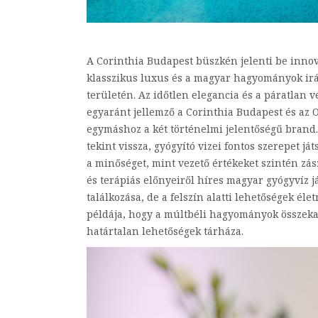
A Corinthia Budapest büszkén jelenti be inno
klasszikus luxus és a magyar hagyományok irán
területén. Az időtlen elegancia és a páratlan 
egyaránt jellemző a Corinthia Budapest és az O
egymáshoz a két történelmi jelentőségű brand
tekint vissza, gyógyító vizei fontos szerepet j
a minőséget, mint vezető értékeket szintén z
és terápiás előnyeiről híres magyar gyógyvíz j
találkozása, de a felszín alatti lehetőségek éle
példája, hogy a múltbéli hagyományok összekap
határtalan lehetőségek tárháza.