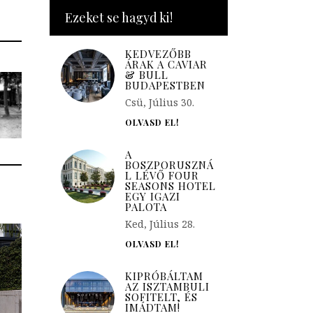
Ezeket se hagyd ki!
KEDVEZŐBB
ÁRAK A CAVIAR
& BULL
BUDAPESTBEN
Csü, Július 30.
OLVASD EL!
A
BOSZPORUSZNÁ
L LÉVŐ FOUR
SEASONS HOTEL
EGY IGAZI
PALOTA
Ked, Július 28.
OLVASD EL!
KIPRÓBÁLTAM
AZ ISZTAMBULI
SOFITELT, ÉS
IMÁDTAM!