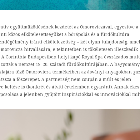
vatív egyűttműködésének kezdetét az Omoroviczával, egyesítve a
ti közös elkötelezettségüket a bőrápolás és a fürdőkultúra
vendégélmény iránti elkötelezettség – két olyan tulajdonság, ame
morovicza hitvallására, e tekintetben is tökéletesen illeszkedik
. A Corinthia Budapestben helyt kapó Royal Spa évszázados múlt
átszottak a nemzet 19-20. századi fürdőkultúrájában. A hagyomány
ászlajára tűző Omorovicza termékeiben az ásványi anyagokban ga
átssza a főszerepet. A partnerség nem csupán a múlt és jelen
tre keltése is (konkrét és átvitt értelemben egyaránt). Annak ékes
csolása a jelenben gyűjtött inspirációkkal és innovációkkal mi