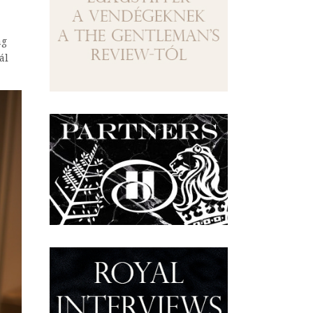
ag
ál