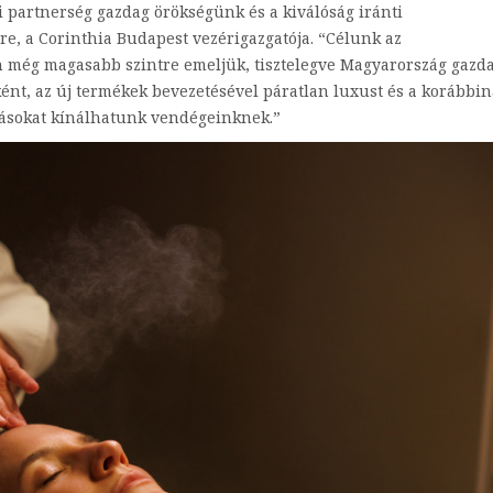
i partnerség gazdag örökségünk és a kiválóság iránti
re, a Corinthia Budapest vezérigazgatója. “Célunk az
 még magasabb szintre emeljük, tisztelegve Magyarország gazd
ént, az új termékek bevezetésével páratlan luxust és a korábbin
ásokat kínálhatunk vendégeinknek.”