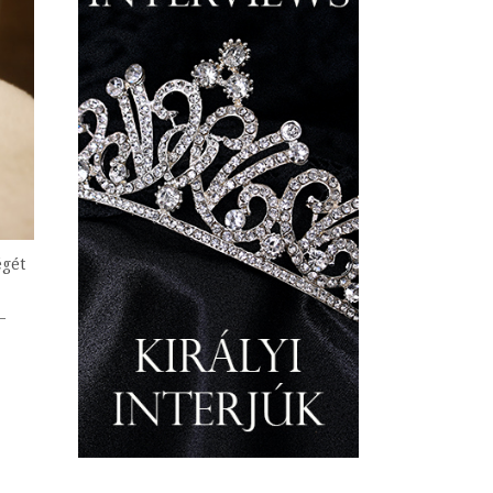
égét
–