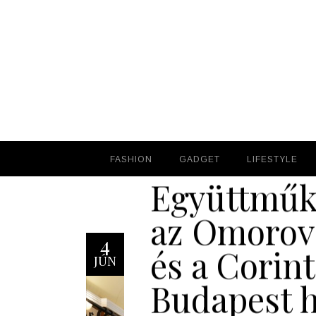
FASHION
FASHION
GADGET
GADGET
LIFESTYLE
LIFESTYLE
Együttműk
az Omorov
4
és a Corint
JÚN
Budapest h