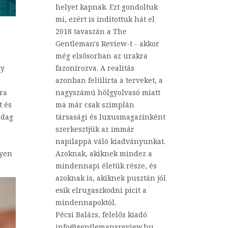
helyet kapnak. Ezt gondoltuk
mi, ezért is indítottuk hát el
2018 tavaszán a The
Gentleman's Review-t - akkor
még elsősorban az urakra
ly
fazonírozva. A realitás
azonban felülírta a terveket, a
ra
nagyszámú hölgyolvasó miatt
t és
ma már csak szimplán
zdag
társasági és luxusmagazinként
szerkesztjük az immár
napilappá váló kiadványunkat.
lyen
Azoknak, akiknek mindez a
mindennapi életük része, és
azoknak is, akiknek pusztán jól
esik elrugaszkodni picit a
mindennapoktól.
Pécsi Balázs, felelős kiadó
info@gentlemansreview.hu