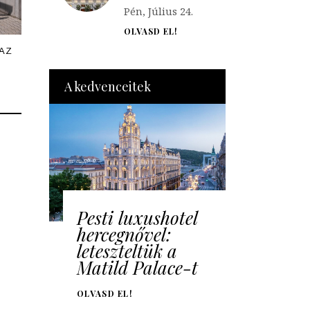
Pén, Július 24.
OLVASD EL!
AZ
A kedvenceitek
Pesti luxushotel
hercegnővel:
leteszteltük a
Matild Palace-t
OLVASD EL!