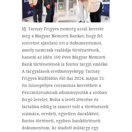
Ifj. Tarnay Frigyes nemrég azzal kereste
meg a Magyar Nemzeti Bankot, hogy fel
szeretné ajánlani ezt a dokumentumot,
amely nemcsak családja történetének,
hanem az idén 100 éves Magyar Nemzeti
Bank történetének is fontos tárgyi emléke.
A tárgyalások eredményeképp Tarnay
Frigyes külföldön élő fiai 2024. május 21-
én ünnepélyes ceremónia keretében a
Pénzmúzeumnak adományozták a szóban
forgó levelet. Noha a levél létezése és
tartalma eddig is ismert volt a történészek
számára, eredeti, egyetlen darabként,
fontos történeti, egyben banktörténeti
dokumentum. Az átadott műtárgy egy