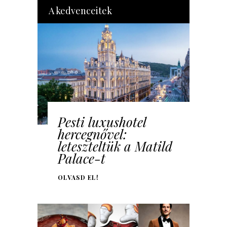
A kedvenceitek
Pesti luxushotel
hercegnővel:
leteszteltük a Matild
Palace-t
OLVASD EL!