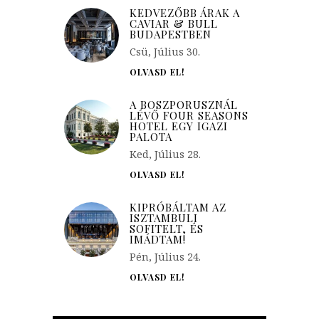
KEDVEZŐBB ÁRAK A
CAVIAR & BULL
BUDAPESTBEN
Csü, Július 30.
OLVASD EL!
A BOSZPORUSZNÁL
LÉVŐ FOUR SEASONS
HOTEL EGY IGAZI
PALOTA
Ked, Július 28.
OLVASD EL!
KIPRÓBÁLTAM AZ
ISZTAMBULI
SOFITELT, ÉS
IMÁDTAM!
Pén, Július 24.
OLVASD EL!