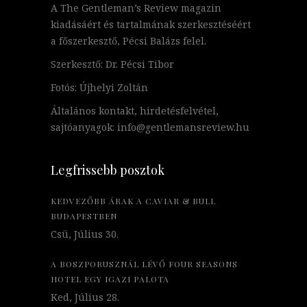
A The Gentleman’s Review magazin
kiadásáért és tartalmának szerkesztéséért
a főszerkesztő, Pécsi Balázs felel.
Szerkesztő: Dr. Pécsi Tibor
Fotós: Újhelyi Zoltán
Általános kontakt, hirdetésfelvétel,
sajtóanyagok: info@gentlemansreview.hu
Legfrissebb posztok
KEDVEZŐBB ÁRAK A CAVIAR & BULL
BUDAPESTBEN
Csü, Július 30.
A BOSZPORUSZNÁL LÉVŐ FOUR SEASONS
HOTEL EGY IGAZI PALOTA
Ked, Július 28.