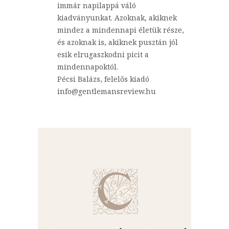
immár napilappá váló
kiadványunkat. Azoknak, akiknek
mindez a mindennapi életük része,
és azoknak is, akiknek pusztán jól
esik elrugaszkodni picit a
mindennapoktól.
Pécsi Balázs, felelős kiadó
info@gentlemansreview.hu