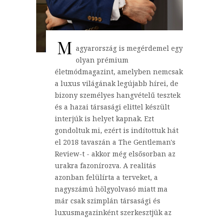
M
agyarország is megérdemel egy
olyan prémium
életmódmagazint, amelyben nemcsak
a luxus világának legújabb hírei, de
bizony személyes hangvételű tesztek
és a hazai társasági elittel készült
interjúk is helyet kapnak. Ezt
gondoltuk mi, ezért is indítottuk hát
el 2018 tavaszán a The Gentleman's
Review-t - akkor még elsősorban az
urakra fazonírozva. A realitás
azonban felülírta a terveket, a
nagyszámú hölgyolvasó miatt ma
már csak szimplán társasági és
luxusmagazinként szerkesztjük az