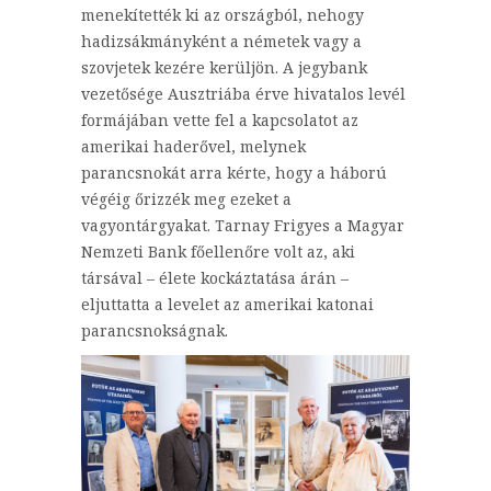
menekítették ki az országból, nehogy
hadizsákmányként a németek vagy a
szovjetek kezére kerüljön. A jegybank
vezetősége Ausztriába érve hivatalos levél
formájában vette fel a kapcsolatot az
amerikai haderővel, melynek
parancsnokát arra kérte, hogy a háború
végéig őrizzék meg ezeket a
vagyontárgyakat. Tarnay Frigyes a Magyar
Nemzeti Bank főellenőre volt az, aki
társával – élete kockáztatása árán –
eljuttatta a levelet az amerikai katonai
parancsnokságnak.