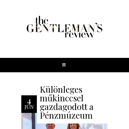
Különleges
műkinccsel
4
gazdagodott a
JÚN
Pénzmúzeum