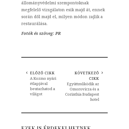
állományvédelmi szempontoknak
megfelelő vizsgálaton esik majd át, ennek
során dől majd el, milyen módon zajlik a
restaurálása.
Fotók és szöveg: PR
ELŐZŐ CIKK
KÖVETKEZŐ
A Kozmo nyári
CIKK
étlapjával
Együttműködik az
beutazhatod a
Omorovicza és a
világot
Corinthia Budapest
hotel
EZEK IS ÉRDEKELHETNEK