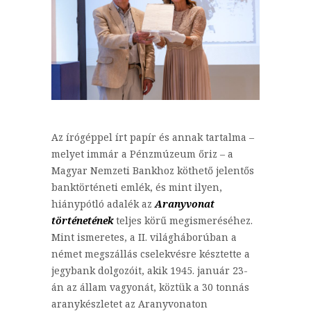
Az írógéppel írt papír és annak tartalma –
melyet immár a Pénzmúzeum őriz – a
Magyar Nemzeti Bankhoz köthető jelentős
banktörténeti emlék, és mint ilyen,
hiánypótló adalék az
Aranyvonat
történetének
teljes körű megismeréséhez.
Mint ismeretes, a II. világháborúban a
német megszállás cselekvésre késztette a
jegybank dolgozóit, akik 1945. január 23-
án az állam vagyonát, köztük a 30 tonnás
aranykészletet az Aranyvonaton