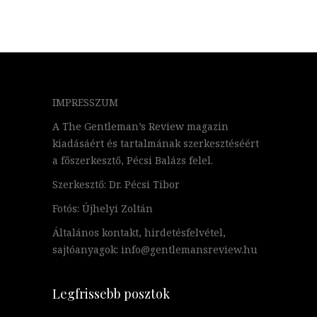
IMPRESSZUM
A The Gentleman’s Review magazin
kiadásáért és tartalmának szerkesztéséért
a főszerkesztő, Pécsi Balázs felel.
Szerkesztő: Dr. Pécsi Tibor
Fotós: Újhelyi Zoltán
Általános kontakt, hirdetésfelvétel,
sajtóanyagok: info@gentlemansreview.hu
Legfrissebb posztok