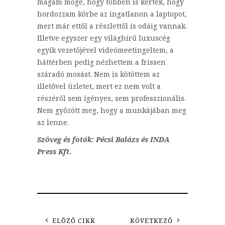
magam mögé, hogy többen is kérték, hogy
hordozzam körbe az ingatlanon a laptopot,
mert már ettől a részlettől is odáig vannak.
Illetve egyszer egy világhírű luxuscég
egyik vezetőjével videómeetingeltem, a
háttérben pedig nézhettem a frissen
száradó mosást. Nem is kötöttem az
illetővel üzletet, mert ez nem volt a
részéről sem igényes, sem professzionális.
Nem győzött meg, hogy a munkájában meg
az lenne.
Szöveg és fotók: Pécsi Balázs és INDA
Press Kft.
ELŐZŐ CIKK
KÖVETKEZŐ