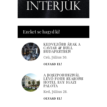
Ezeket se hagyd ki!
KEDVEZŐBB ÁRAK A
CAVIAR & BULL
BUDAPESTBEN
Csü, Július 30.
OLVASD EL!
A BOSZPORUSZNÁL
LÉVŐ FOUR SEASONS
HOTEL EGY IGAZI
PALOTA
Ked, Július 28.
OLVASD EL!