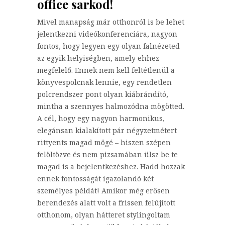
office sarkod!
Mivel manapság már otthonról is be lehet
jelentkezni videókonferenciára, nagyon
fontos, hogy legyen egy olyan falnézeted
az egyik helyiségben, amely ehhez
megfelelő. Ennek nem kell feltétlenül a
könyvespolcnak lennie, egy rendetlen
polcrendszer pont olyan kiábrándító,
mintha a szennyes halmozódna mögötted.
A cél, hogy egy nagyon harmonikus,
elegánsan kialakított pár négyzetmétert
rittyents magad mögé – hiszen szépen
felöltözve és nem pizsamában ülsz be te
magad is a bejelentkezéshez. Hadd hozzak
ennek fontosságát igazolandó két
személyes példát! Amikor még erősen
berendezés alatt volt a frissen felújított
otthonom, olyan hátteret stylingoltam