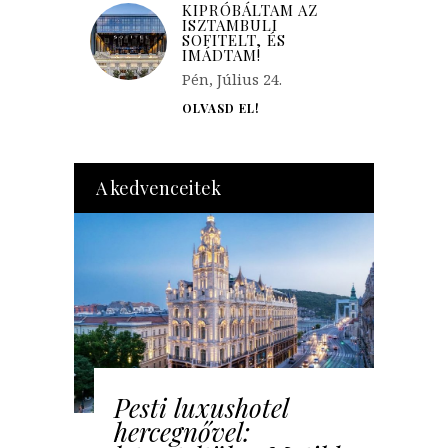
KIPRÓBÁLTAM AZ
ISZTAMBULI
SOFITELT, ÉS
IMÁDTAM!
Pén, Július 24.
OLVASD EL!
A kedvenceitek
Pesti luxushotel
hercegnővel: