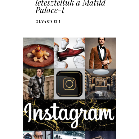
leteszteltük a Matild
Palace-t
OLVASD EL!