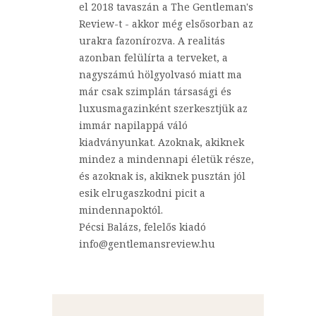
el 2018 tavaszán a The Gentleman's
Review-t - akkor még elsősorban az
urakra fazonírozva. A realitás
azonban felülírta a terveket, a
nagyszámú hölgyolvasó miatt ma
már csak szimplán társasági és
luxusmagazinként szerkesztjük az
immár napilappá váló
kiadványunkat. Azoknak, akiknek
mindez a mindennapi életük része,
és azoknak is, akiknek pusztán jól
esik elrugaszkodni picit a
mindennapoktól.
Pécsi Balázs, felelős kiadó
info@gentlemansreview.hu