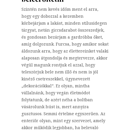
Szintén nem kevés időm ment el arra,
hogy egy dobozzal a kezemben
körbejárjam a lakást, minden stílusidegen
tárgyat, netán giccsdarabot összeszedjek,
és gondosan bezárjam a gardróbba őket,
amíg dolgozunk. Furcsa, hogy amikor sokat
áldozunk arra, hogy az élettereinket valaki
alaposan átgondolja és megtervezze, akkor
végül magunk rontjuk el azzal, hogy
teleszórjuk bele nem illő és nem is jól
kinéző csetreszekkel, úgynevezett
„dekorációkkal”. Ez olyan, mintha
vállalnánk, hogy vegán életmódot
folytatunk, de azért néha a boltban
vásárolunk húst is, mert annyira
gusztusos. Semmi értelme egyszerűen. Az
enteriőr olyan, mint egy szervezet, amely
akkor működik legjobban, ha belevaló