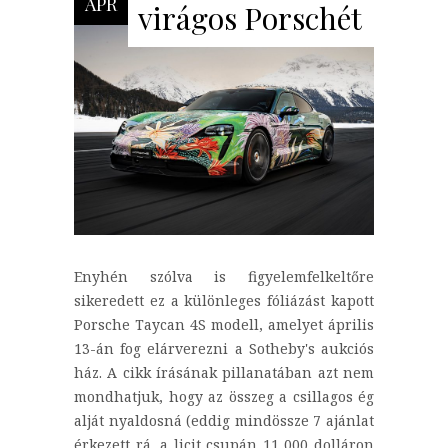
ÁPR
virágos Porschét
Enyhén szólva is figyelemfelkeltőre
sikeredett ez a különleges fóliázást kapott
Porsche Taycan 4S modell, amelyet április
13-án fog elárverezni a Sotheby's aukciós
ház. A cikk írásának pillanatában azt nem
mondhatjuk, hogy az összeg a csillagos ég
alját nyaldosná (eddig mindössze 7 ajánlat
érkezett rá, a licit csupán 11 000 dolláron