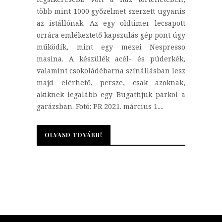
több mint 1000 győzelmet szerzett ugyanis
az istállónak. Az egy oldtimer lecsapott
orrára emlékeztető kapszulás gép pont úgy
működik, mint egy mezei Nespresso
masina. A készülék acél- és púderkék,
valamint csokoládébarna színállásban lesz
majd elérhető, persze, csak azoknak,
akiknek legalább egy Bugattijuk parkol a
garázsban. Fotó: PR 2021. március 1....
OLVASD TOVÁBB!
OLVASD TOVÁBB!