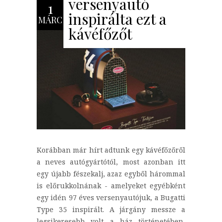
versenyautó
1
inspirálta ezt a
MÁRC
kávéfőzőt
Korábban már hírt adtunk egy kávéfőzőről
a neves autógyártótól, most azonban itt
egy újabb fészekalj, azaz egyből hárommal
is előrukkolnának - amelyeket egyébként
egy idén 97 éves versenyautójuk, a Bugatti
Type 35 inspirált. A járgány messze a
legsikeresebb volt a ház történetében,