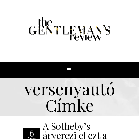
versenyautó
Címke
A Sotheby’s
6
árverezi el ezt a