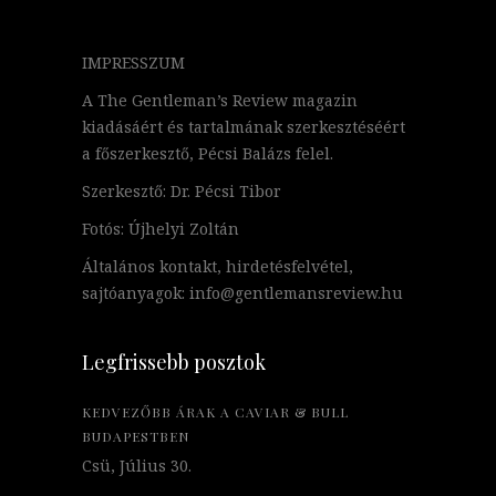
IMPRESSZUM
A The Gentleman’s Review magazin
kiadásáért és tartalmának szerkesztéséért
a főszerkesztő, Pécsi Balázs felel.
Szerkesztő: Dr. Pécsi Tibor
Fotós: Újhelyi Zoltán
Általános kontakt, hirdetésfelvétel,
sajtóanyagok: info@gentlemansreview.hu
Legfrissebb posztok
KEDVEZŐBB ÁRAK A CAVIAR & BULL
BUDAPESTBEN
Csü, Július 30.