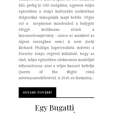
áll), pedig jó célt szolgálna, ugyanis teljes
egészében a svájci kulturális szektorban
dolgozókat támogatják majd belőle. (Ugye
ezt a szegmenst mindenhol a bolygón
eléggé kritikusan érinti a
koronavírusjárvány - nincs ez másként az
alpesi országban sem.) A new yorki
Richard Phillips hiperrealista művész a
Porsche svájci cégével kollabolt, hogy az
első, teljes egészében elektromos modelljét
átfazonírozza: azaz a teljes kasznit befedje
Queen of the Night című
növénycsendéletével. A 2010-es festmény...
OLVASD TOVÁBB!
OLVASD TOVÁBB!
Egy Bugatti