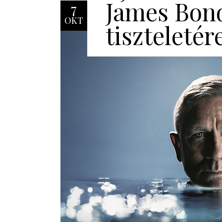
James Bon
7
OKT
tiszteletér