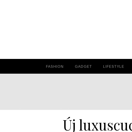
FASHION
FASHION
GADGET
GADGET
LIFESTYLE
LIFESTYLE
Új luxuscu