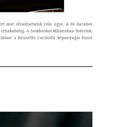
 itt már olvashattatok róla ugye. A 60 darabos
s irhakabátig. A lookbookot Milánóban fotózták,
talában a Brunello Cucinelli képanyagai lenni