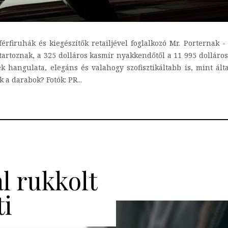
férfiruhák és kiegészítők retailjével foglalkozó Mr. Porternak -
 tartoznak, a 325 dolláros kasmír nyakkendőtől a 11 995 dolláro
 hangulata, elegáns és valahogy szofisztikáltabb is, mint ál
 a darabok? Fotók: PR...
l rukkolt
ti