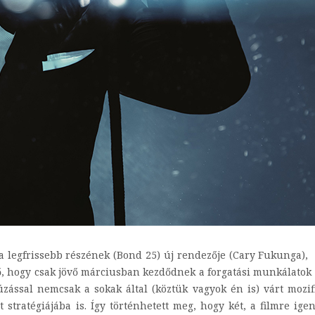
a legfrissebb részének (Bond 25) új rendezője (Cary Fukunga), 
, hogy csak jövő márciusban kezdődnek a forgatási munkálatok -
húzással nemcsak a sokak által (köztük vagyok én is) várt mozi
stratégiájába is. Így történhetett meg, hogy két, a filmre igen