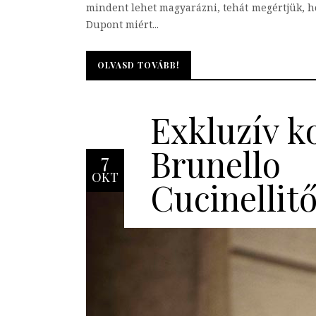
mindent lehet magyarázni, tehát megértjük, ho
Dupont miért...
OLVASD TOVÁBB!
OLVASD TOVÁBB!
Exkluzív ko
Brunello
7
OKT
Cucinellitő