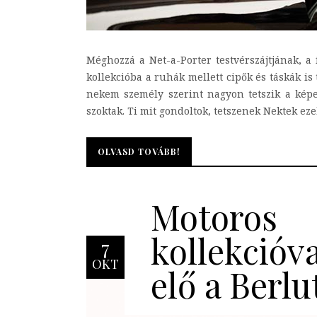
Méghozzá a Net-a-Porter testvérszájtjának, a 
kollekcióba a ruhák mellett cipők és táskák is
nekem személy szerint nagyon tetszik a képek
szoktak. Ti mit gondoltok, tetszenek Nektek ezek
OLVASD TOVÁBB!
OLVASD TOVÁBB!
Motoros
kollekcióva
7
OKT
elő a Berlu