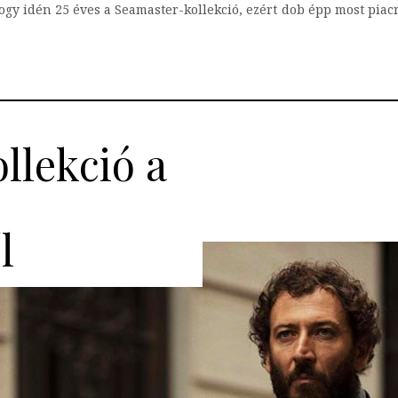
gy idén 25 éves a Seamaster-kollekció, ezért dob épp most piacr
llekció a
l