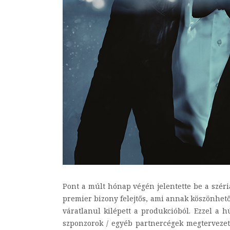
Pont a múlt hónap végén jelentette be a széri
premier bizony felejtős, ami annak köszönhető
váratlanul kilépett a produkcióból. Ezzel a 
szponzorok / egyéb partnercégek megtervezett 