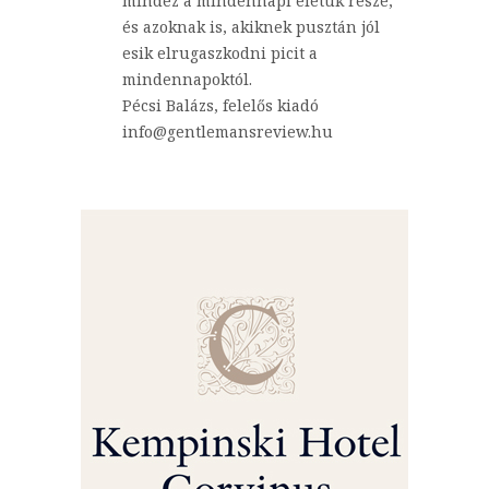
mindez a mindennapi életük része,
és azoknak is, akiknek pusztán jól
esik elrugaszkodni picit a
mindennapoktól.
Pécsi Balázs, felelős kiadó
info@gentlemansreview.hu