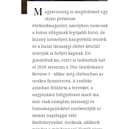
M
agyarország is megérdemel egy
olyan prémium
életmódmagazint, amelyben nemcsak
a luxus világának legújabb hírei, de
bizony személyes hangvételű tesztek
és a hazai társasági elittel készült
interjúk is helyet kapnak. Ezt
gondoltuk mi, ezért is indítottuk hát
el 2018 tavaszán a The Gentleman's
Review-t - akkor még elsősorban az
urakra fazonírozva. A realitás
azonban felülírta a terveket, a
nagyszámú hölgyolvasó miatt ma
már csak szimplán társasági és
luxusmagazinként szerkesztjük az
immár napilappá váló
kiadványunkat. Azoknak, akiknek