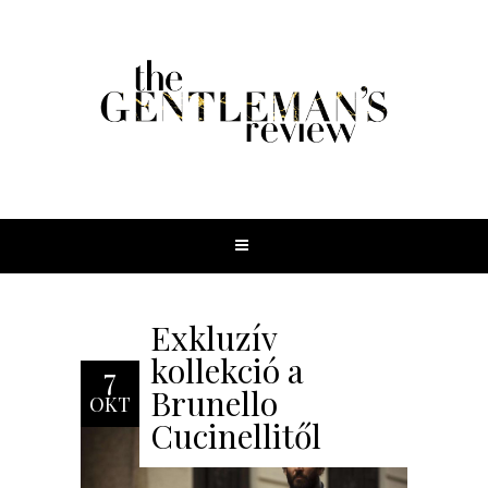
Exkluzív
kollekció a
7
Brunello
OKT
Cucinellitől