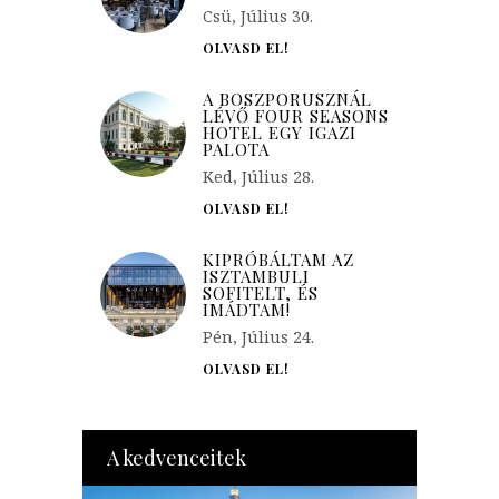
Csü, Július 30.
OLVASD EL!
A BOSZPORUSZNÁL
LÉVŐ FOUR SEASONS
HOTEL EGY IGAZI
PALOTA
Ked, Július 28.
OLVASD EL!
KIPRÓBÁLTAM AZ
ISZTAMBULI
SOFITELT, ÉS
IMÁDTAM!
Pén, Július 24.
OLVASD EL!
A kedvenceitek