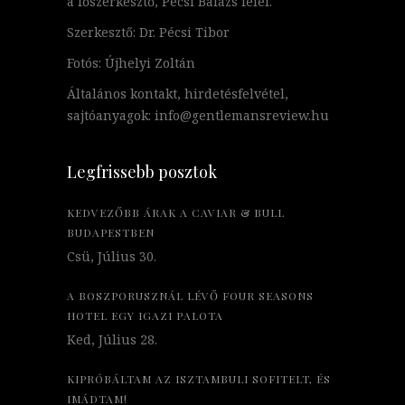
a főszerkesztő, Pécsi Balázs felel.
Szerkesztő: Dr. Pécsi Tibor
Fotós: Újhelyi Zoltán
Általános kontakt, hirdetésfelvétel,
sajtóanyagok: info@gentlemansreview.hu
Legfrissebb posztok
KEDVEZŐBB ÁRAK A CAVIAR & BULL
BUDAPESTBEN
Csü, Július 30.
A BOSZPORUSZNÁL LÉVŐ FOUR SEASONS
HOTEL EGY IGAZI PALOTA
Ked, Július 28.
KIPRÓBÁLTAM AZ ISZTAMBULI SOFITELT, ÉS
IMÁDTAM!