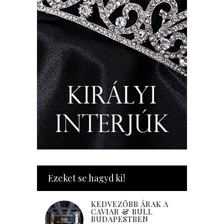
Ezeket se hagyd ki!
KEDVEZŐBB ÁRAK A
CAVIAR & BULL
BUDAPESTBEN