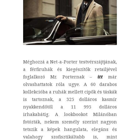
Méghozzá a Net-a-Porter testvérszájtjának,
a férfiruhák és kiegészítők retailjével
foglalkozó Mr. Porternak –
itt
már
olvashattatok róla ugye. A 60 darabos
kollekcióba a ruhák mellett cipők és táskák
is tartoznak, a 325 dolláros kasmír
nyakkendőtől a 11 995 dolláros
irhakabátig. A lookbookot Milánóban
fotózták, nekem személy szerint nagyon
tetszik a képek hangulata, elegáns és
valahogy szofisztikáltabb is, mint