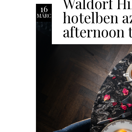
Waldorf Hi
16
hotelben a
MÁRC
afternoon t