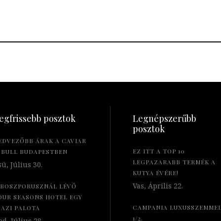
egfrissebb posztok
Legnépszerűbb
posztok
EDVEZŐBB ÁRAK A CAVIAR
EZ ITT A TOP 10
 BULL BUDAPESTBEN
LEGPAZARABB TERMÉK A
ü, Július 30.
KUTYA ÉVÉRE!
Vas, Április 22.
 BOSZPORUSZNÁL LÉVŐ
OUR SEASONS HOTEL EGY
CAMPANIA LUXUSSZEMME
GAZI PALOTA
1/2.
d, Július 28.