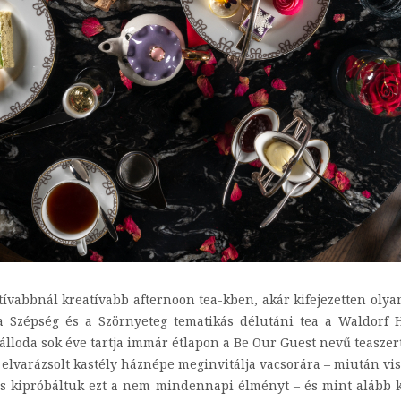
atívabbnál kreatívabb afternoon tea-kben, akár kifejezetten ol
 a Szépség és a Szörnyeteg tematikás délutáni tea a Waldorf H
lloda sok éve tartja immár étlapon a Be Our Guest nevű teaszert
z elvarázsolt kastély háznépe meginvitálja vacsorára – miután vi
is kipróbáltuk ezt a nem mindennapi élményt – és mint alább k