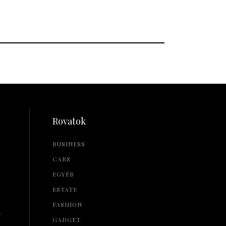
Rovatok
BUSINESS
CARS
EGYÉB
ESTATE
FASHION
L
GADGET