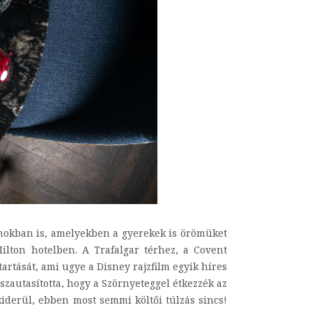
yanokban is, amelyekben a gyerekek is örömüket
ilton hotelben. A Trafalgar térhez, a Covent
artását, ami ugye a Disney rajzfilm egyik híres
sszautasította, hogy a Szörnyeteggel étkezzék az
iderül, ebben most semmi költői túlzás sincs!