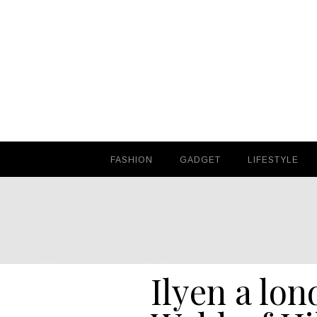
FASHION
FASHION
GADGET
GADGET
LIFESTYLE
LIFESTYLE
Ilyen a lon