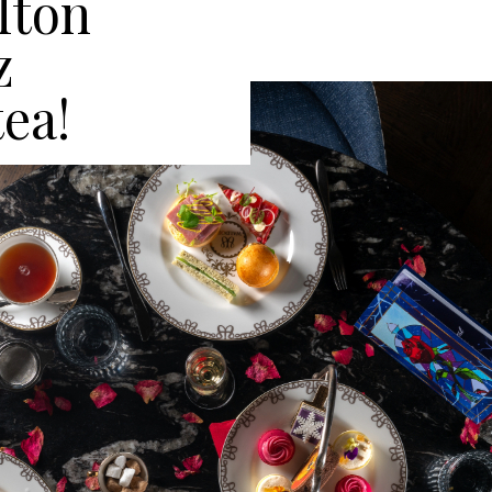
lton
z
ea!