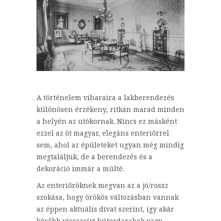
A történelem viharaira a lakberendezés
különösen érzékeny, ritkán marad minden
a helyén az utókornak. Nincs ez másként
ezzel az öt magyar, elegáns enteriőrrel
sem, ahol az épületeket ugyan még mindig
megtaláljuk, de a berendezés és a
dekoráció immár a múlté.
Az enteriőröknek megvan az a jó/rossz
szokása, hogy örökös változásban vannak
az éppen aktuális divat szerint, így akár
később visszasírt bútordarabok vagy