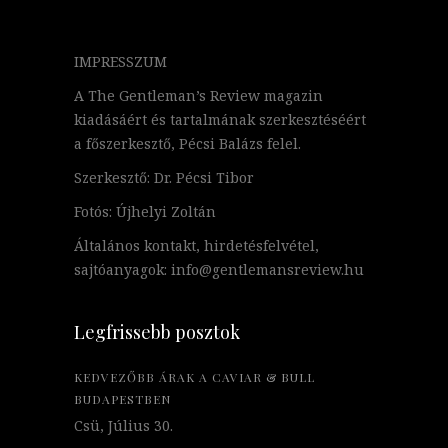
IMPRESSZUM
A The Gentleman’s Review magazin
kiadásáért és tartalmának szerkesztéséért
a főszerkesztő, Pécsi Balázs felel.
Szerkesztő: Dr. Pécsi Tibor
Fotós: Újhelyi Zoltán
Általános kontakt, hirdetésfelvétel,
sajtóanyagok: info@gentlemansreview.hu
Legfrissebb posztok
KEDVEZŐBB ÁRAK A CAVIAR & BULL
BUDAPESTBEN
Csü, Július 30.