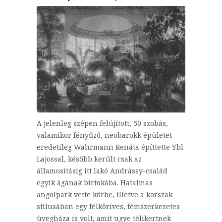
A jelenleg szépen felújított, 50 szobás,
valamikor fényűző, neobarokk épületet
eredetileg Wahrmann Renáta építtette Ybl
Lajossal, később került csak az
államosításig itt lakó Andrássy-család
egyik ágának birtokába. Hatalmas
angolpark vette körbe, illetve a korszak
stílusában egy félköríves, fémszerkezetes
üvegháza is volt, amit ugye télikertnek