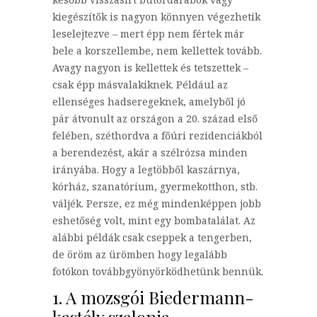
kiegészítők is nagyon könnyen végezhetik
leselejtezve – mert épp nem fértek már
bele a korszellembe, nem kellettek tovább.
Avagy nagyon is kellettek és tetszettek –
csak épp másvalakiknek. Például az
ellenséges hadseregeknek, amelyből jó
pár átvonult az országon a 20. század első
felében, széthordva a főúri rezidenciákból
a berendezést, akár a szélrózsa minden
irányába. Hogy a legtöbből kaszárnya,
kórház, szanatórium, gyermekotthon, stb.
váljék. Persze, ez még mindenképpen jobb
eshetőség volt, mint egy bombatalálat. Az
alábbi példák csak cseppek a tengerben,
de öröm az ürömben hogy legalább
fotókon továbbgyönyörködhetünk bennük.
1. A mozsgói Biedermann-