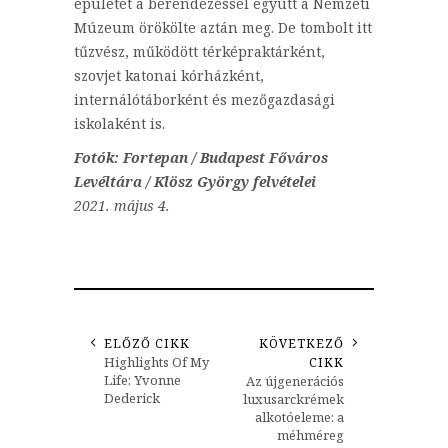
épületet a berendezéssel együtt a Nemzeti
Múzeum örökölte aztán meg. De tombolt itt
tűzvész, működött térképraktárként,
szovjet katonai kórházként,
internálótáborként és mezőgazdasági
iskolaként is.
Fotók: Fortepan / Budapest Főváros
Levéltára / Klösz György felvételei
2021. május 4.
ELŐZŐ CIKK
KÖVETKEZŐ
Highlights Of My
CIKK
Life: Yvonne
Az újgenerációs
Dederick
luxusarckrémek
alkotóeleme: a
méhméreg