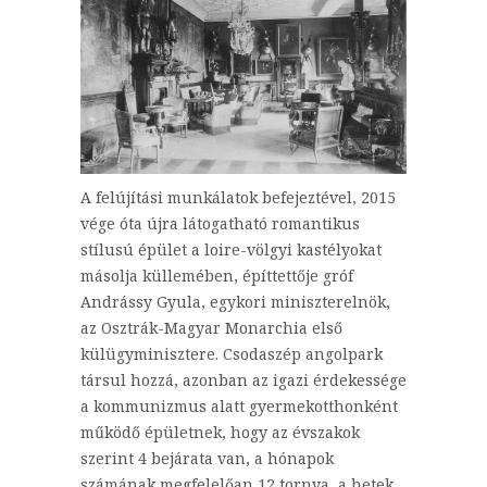
A felújítási munkálatok befejeztével, 2015
vége óta újra látogatható romantikus
stílusú épület a loire-völgyi kastélyokat
másolja küllemében, építtettője gróf
Andrássy Gyula, egykori miniszterelnök,
az Osztrák-Magyar Monarchia első
külügyminisztere. Csodaszép angolpark
társul hozzá, azonban az igazi érdekessége
a kommunizmus alatt gyermekotthonként
működő épületnek, hogy az évszakok
szerint 4 bejárata van, a hónapok
számának megfelelőan 12 tornya, a hetek