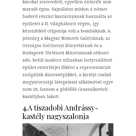
károkat szenvedett, egyetlen enteriőr sem
maradt épen. Sajnálatos módon a német
haderő részint kaszárnyának használta az
épületet a II. világháború végén, így
kézenfekvő célpontja volt a bombáknak. A
jelenleg a Magyar Nemzeti Galériának, az
Országos Széchenyi Könyvtárnak és a
Budapesti Történeti Múzeumnak otthont
adó, belül modern stílusban helyreállított
épület enteriőrjei főként a reprezentációt
szolgálták díszességükkel, a királyi család
magyarországi látogatásai alkalmával ugye
nem itt, hanem a gödöllői Grassalkovich-
kastélyban lakott.
4.A tiszadobi Andrássy-
kastély nagyszalonja