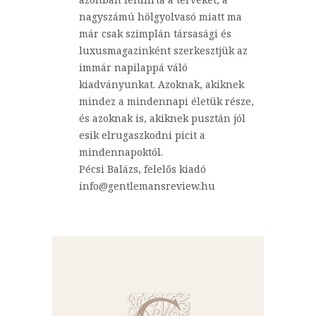
nagyszámú hölgyolvasó miatt ma
már csak szimplán társasági és
luxusmagazinként szerkesztjük az
immár napilappá váló
kiadványunkat. Azoknak, akiknek
mindez a mindennapi életük része,
és azoknak is, akiknek pusztán jól
esik elrugaszkodni picit a
mindennapoktól.
Pécsi Balázs, felelős kiadó
info@gentlemansreview.hu