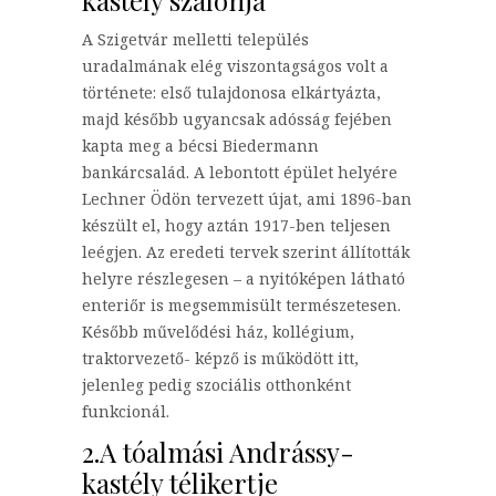
kastély szalonja
A Szigetvár melletti település
uradalmának elég viszontagságos volt a
története: első tulajdonosa elkártyázta,
majd később ugyancsak adósság fejében
kapta meg a bécsi Biedermann
bankárcsalád. A lebontott épület helyére
Lechner Ödön tervezett újat, ami 1896-ban
készült el, hogy aztán 1917-ben teljesen
leégjen. Az eredeti tervek szerint állították
helyre részlegesen – a nyitóképen látható
enteriőr is megsemmisült természetesen.
Később művelődési ház, kollégium,
traktorvezető- képző is működött itt,
jelenleg pedig szociális otthonként
funkcionál.
2.A tóalmási Andrássy-
kastély télikertje