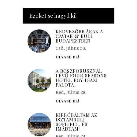
Ezeket se hagyd ki!
KEDVEZŐBB ÁRAK A
CAVIAR & BULL
BUDAPESTBEN
Csü, Július 30.
OLVASD EL!
A BOSZPORUSZNÁL
LÉVŐ FOUR SEASONS
HOTEL EGY IGAZI
PALOTA
Ked, Július 28.
OLVASD EL!
KIPRÓBÁLTAM AZ
ISZTAMBULI
SOFITELT, ÉS
IMÁDTAM!
Pén, Július 24.