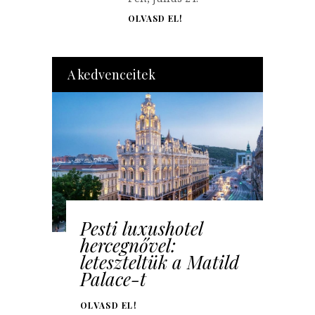
OLVASD EL!
A kedvenceitek
Pesti luxushotel
hercegnővel:
leteszteltük a Matild
Palace-t
OLVASD EL!