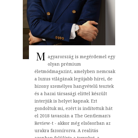
M
agyarország is megérdemel egy
olyan prémium
életmódmagazint, amelyben nemcsak
a luxus világának legújabb hírei, de
bizony személyes hangvételű tesztek
és a hazai társasági elittel készült
interjúk is helyet kapnak. Ezt
gondoltuk mi, ezért is indítottuk hát
el 2018 tavaszán a The Gentleman's
Review-t - akkor még elsősorban az
urakra fazonírozva. A realitás
azonban felülírta a terveket, a