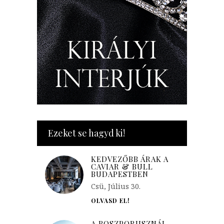
Ezeket se hagyd ki!
KEDVEZŐBB ÁRAK A
CAVIAR & BULL
BUDAPESTBEN
Csü, Július 30.
OLVASD EL!
A BOSZPORUSZNÁL