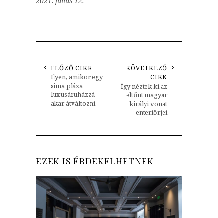
2021. július 12.
ELŐZŐ CIKK
KÖVETKEZŐ
Ilyen, amikor egy
CIKK
sima pláza
Így néztek ki az
luxusáruházzá
eltűnt magyar
akar átváltozni
királyi vonat
enteriőrjei
EZEK IS ÉRDEKELHETNEK