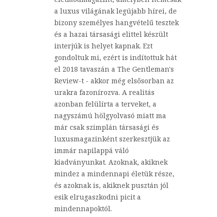
a luxus világának legújabb hírei, de
bizony személyes hangvételű tesztek
és a hazai társasági elittel készült
interjúk is helyet kapnak. Ezt
gondoltuk mi, ezért is indítottuk hát
el 2018 tavaszán a The Gentleman's
Review-t - akkor még elsősorban az
urakra fazonírozva. A realitás
azonban felülírta a terveket, a
nagyszámú hölgyolvasó miatt ma
már csak szimplán társasági és
luxusmagazinként szerkesztjük az
immár napilappá váló
kiadványunkat. Azoknak, akiknek
mindez a mindennapi életük része,
és azoknak is, akiknek pusztán jól
esik elrugaszkodni picit a
mindennapoktól.