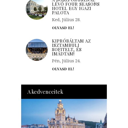
LÉVŐ FOUR SEASONS
HOTEL EGY IGAZI
PALOTA
Ked, Július 28.
OLVASD EL!
KIPRÓBÁLTAM AZ
ISZTAMBULI
SOFITELT, ÉS
IMÁDTAM!
Pén, Július 24.
OLVASD EL!
A kedvenceitek