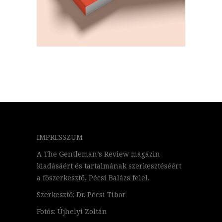
IMPRESSZUM
A The Gentleman’s Review magazin
kiadásáért és tartalmának szerkesztéséért
a főszerkesztő, Pécsi Balázs felel.
Szerkesztő: Dr. Pécsi Tibor
Fotós: Újhelyi Zoltán