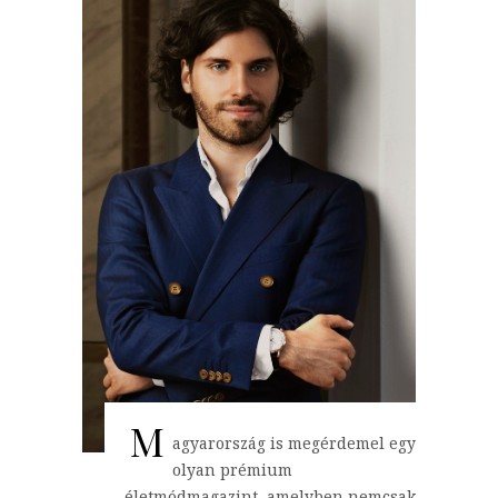
M
agyarország is megérdemel egy
olyan prémium
életmódmagazint, amelyben nemcsak