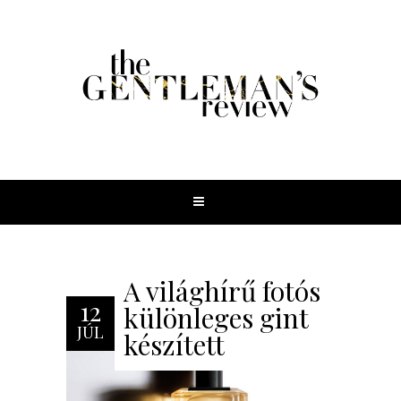
A világhírű fotós
12
különleges gint
JÚL
készített