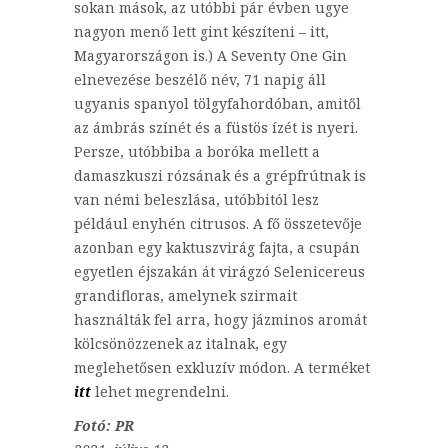
sokan mások, az utóbbi pár évben ugye
nagyon menő lett gint készíteni – itt,
Magyarországon is.) A Seventy One Gin
elnevezése beszélő név, 71 napig áll
ugyanis spanyol tölgyfahordóban, amitől
az ámbrás színét és a füstös ízét is nyeri.
Persze, utóbbiba a boróka mellett a
damaszkuszi rózsának és a grépfrútnak is
van némi beleszlása, utóbbitól lesz
például enyhén citrusos. A fő összetevője
azonban egy kaktuszvirág fajta, a csupán
egyetlen éjszakán át virágzó Selenicereus
grandifloras, amelynek szirmait
használták fel arra, hogy jázminos aromát
kölcsönözzenek az italnak, egy
meglehetősen exkluzív módon. A terméket
itt
lehet megrendelni.
Fotó: PR