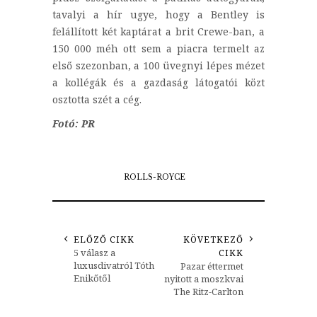
tavalyi a hír ugye, hogy a Bentley is
felállított két kaptárat a brit Crewe-ban, a
150 000 méh ott sem a piacra termelt az
első szezonban, a 100 üvegnyi lépes mézet
a kollégák és a gazdaság látogatói közt
osztotta szét a cég.
Fotó: PR
ROLLS-ROYCE
ELŐZŐ CIKK
KÖVETKEZŐ
5 válasz a
CIKK
luxusdivatról Tóth
Pazar éttermet
Enikőtől
nyitott a moszkvai
The Ritz-Carlton