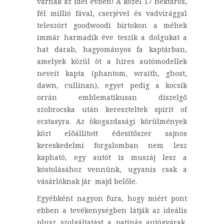
várnak az idei évben! A közel 17 hektáros,
fél millió fával, cserjével és vadvirággal
teleszórt goodwoodi birtokon a méhek
immár harmadik éve teszik a dolgukat a
hat darab, hagyományos fa kaptárban,
amelyek közül öt a híres autómodellek
neveit kapta (phantom, wraith, ghost,
dawn, cullinan), egyet pedig a kocsik
orrán emblematikusan díszelgő
szobrocska után kereszteltek spirit of
ecstasyra. Az ökogazdasági körülmények
közt előállított édesítőszer sajnos
kereskedelmi forgalomban nem lesz
kapható, egy autót is muszáj lesz a
kóstolásához vennünk, ugyanis csak a
vásárlóknak jár majd belőle.
Egyébként nagyon fura, hogy miért pont
ebben a tevékenységben látják az ideális
plusz szolgáltatást a patinás autógyárak,