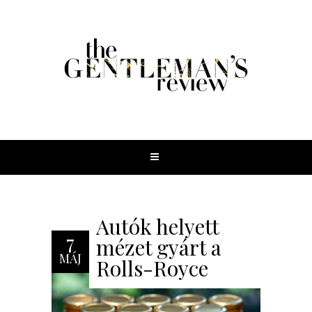
Autók helyett
7
mézet gyárt a
MÁJ
Rolls-Royce