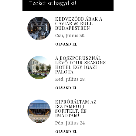
Ezeket se hagyd ki!
KEDVEZŐBB ÁRAK A
CAVIAR & BULL
BUDAPESTBEN
Csü, Július 30.
OLVASD EL!
A BOSZPORUSZNÁL
LÉVŐ FOUR SEASONS
HOTEL EGY IGAZI
PALOTA
Ked, Július 28.
OLVASD EL!
KIPRÓBÁLTAM AZ
ISZTAMBULI
SOFITELT, ÉS
IMÁDTAM!
Pén, Július 24.
OLVASD EL!