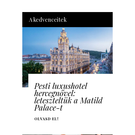
A kedvenceitek
Pesti luxushotel
hercegnővel:
leteszteltük a Matild
Palace-t
OLVASD EL!