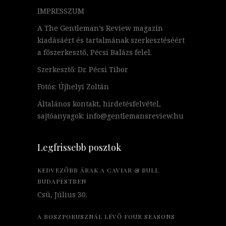
IMPRESSZUM
A The Gentleman’s Review magazin
kiadásáért és tartalmának szerkesztéséért
a főszerkesztő, Pécsi Balázs felel.
Szerkesztő: Dr. Pécsi Tibor
Fotós: Újhelyi Zoltán
Általános kontakt, hirdetésfelvétel,
sajtóanyagok: info@gentlemansreview.hu
Legfrissebb posztok
KEDVEZŐBB ÁRAK A CAVIAR & BULL
BUDAPESTBEN
Csü, Július 30.
A BOSZPORUSZNÁL LÉVŐ FOUR SEASONS