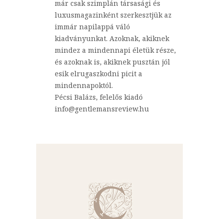
már csak szimplán társasági és
luxusmagazinként szerkesztjük az
immár napilappá váló
kiadványunkat. Azoknak, akiknek
mindez a mindennapi életük része,
és azoknak is, akiknek pusztán jól
esik elrugaszkodni picit a
mindennapoktól.
Pécsi Balázs, felelős kiadó
info@gentlemansreview.hu