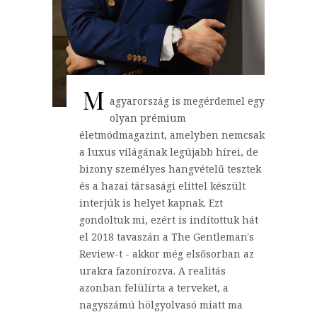
M
agyarország is megérdemel egy
olyan prémium
életmódmagazint, amelyben nemcsak
a luxus világának legújabb hírei, de
bizony személyes hangvételű tesztek
és a hazai társasági elittel készült
interjúk is helyet kapnak. Ezt
gondoltuk mi, ezért is indítottuk hát
el 2018 tavaszán a The Gentleman's
Review-t - akkor még elsősorban az
urakra fazonírozva. A realitás
azonban felülírta a terveket, a
nagyszámú hölgyolvasó miatt ma