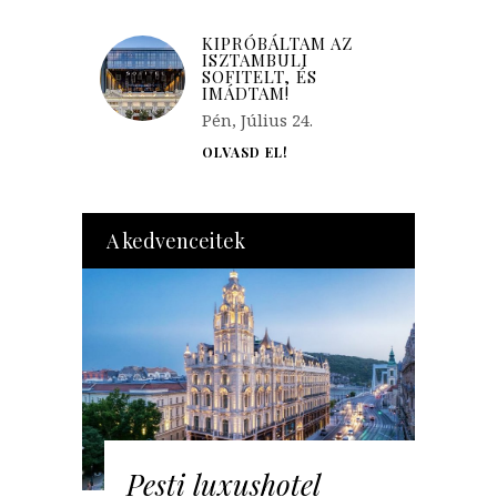
KIPRÓBÁLTAM AZ
ISZTAMBULI
SOFITELT, ÉS
IMÁDTAM!
Pén, Július 24.
OLVASD EL!
A kedvenceitek
Pesti luxushotel