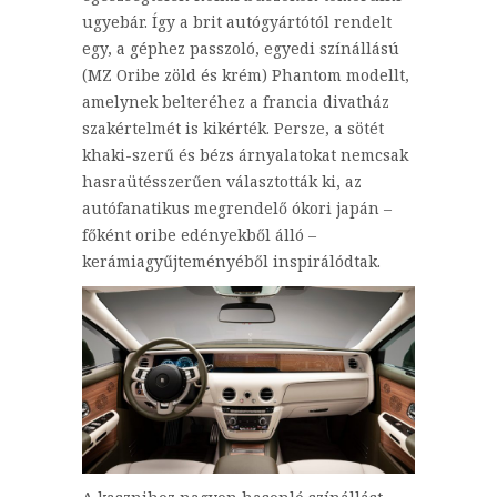
ugyebár. Így a brit autógyártótól rendelt
egy, a géphez passzoló, egyedi színállású
(MZ Oribe zöld és krém) Phantom modellt,
amelynek belteréhez a francia divatház
szakértelmét is kikérték. Persze, a sötét
khaki-szerű és bézs árnyalatokat nemcsak
hasraütésszerűen választották ki, az
autófanatikus megrendelő ókori japán –
főként oribe edényekből álló –
kerámiagyűjteményéből inspirálódtak.