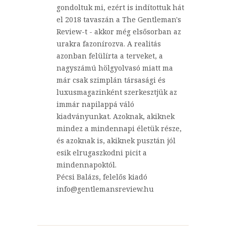
gondoltuk mi, ezért is indítottuk hát
el 2018 tavaszán a The Gentleman's
Review-t - akkor még elsősorban az
urakra fazonírozva. A realitás
azonban felülírta a terveket, a
nagyszámú hölgyolvasó miatt ma
már csak szimplán társasági és
luxusmagazinként szerkesztjük az
immár napilappá váló
kiadványunkat. Azoknak, akiknek
mindez a mindennapi életük része,
és azoknak is, akiknek pusztán jól
esik elrugaszkodni picit a
mindennapoktól.
Pécsi Balázs, felelős kiadó
info@gentlemansreview.hu