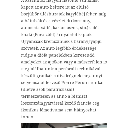
A kasznihoz nagyon hasonló színállást
kapott az autó beltere is: az elülső
borjúbőr üléshuzatok kagylóhéj fehér, míg
a hátulsók és a részletek (kormány,
automata váltó, kartámaszok, stb.) sötét
khaki (Enea zöld) árnyalatot kaptak.
Ugyancsak krémszínűek a báránygyapjú
szövetek. Az autó legfőbb érdekessége
mégis a diófa panelekben keresendő,
amelyeket az ajtókon vagy a műszerfalon is
megtalálhatunk: a perforált technikával
készült grafikák a divatcégnek megannyi
selyemsálat tervező Pierre Péron munkái
(illetve azok parafráziásai) –
természetesen az anno a bizniszt
lószerszámgyártással kezdő francia cég
ikonikus lómotívuma sem hiányozhat
innen.