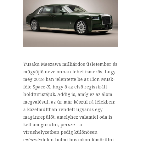
Yusaku Maezawa milliárdos üzletember és
műgyűjtő neve onnan lehet ismerős, hogy
még 2018-ban jelentette be az Elon Musk-
féle Space-X, hogy ő az első regisztrált
holdturistájuk. Addig is, amíg ez az álom
megvalósul, az úr már készül rá lélekben:
a közelmúltban rendelt ugyanis egy
magánrepülőt, amelyhez valamiel oda is
kell ám gurulni, persze – a
vírushelyzetben pedig különösen
egészségtelen holmi buszokon tömörülni