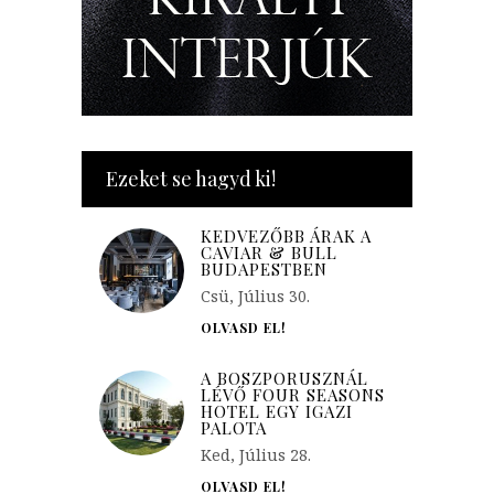
Ezeket se hagyd ki!
KEDVEZŐBB ÁRAK A
CAVIAR & BULL
BUDAPESTBEN
Csü, Július 30.
OLVASD EL!
A BOSZPORUSZNÁL
LÉVŐ FOUR SEASONS
HOTEL EGY IGAZI
PALOTA
Ked, Július 28.
OLVASD EL!