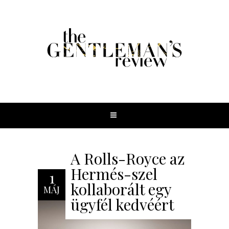
A Rolls-Royce az
Hermés-szel
1
kollaborált egy
MÁJ
ügyfél kedvéért