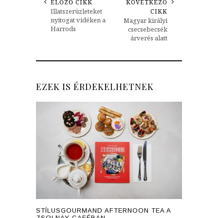
ELŐZŐ CIKK
KÖVETKEZŐ
Illatszerüzleteket
CIKK
nyitogat vidéken a
Magyar királyi
Harrods
csecsebecsék
árverés alatt
EZEK IS ÉRDEKELHETNEK
STÍLUSGOURMAND AFTERNOON TEA A
ZSOLNAY CAFÉBAN