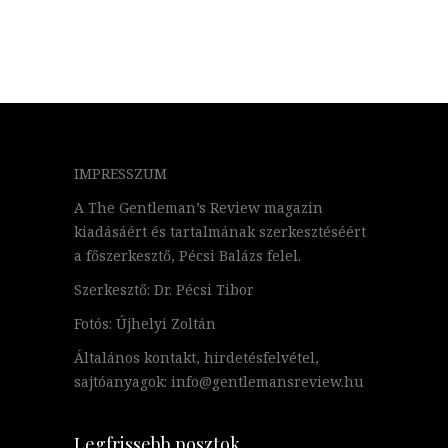
IMPRESSZUM
A The Gentleman’s Review magazin
kiadásáért és tartalmának szerkesztéséért
a főszerkesztő, Pécsi Balázs felel.
Szerkesztő: Dr. Pécsi Tibor
Fotós: Újhelyi Zoltán
Általános kontakt, hirdetésfelvétel,
sajtóanyagok: info@gentlemansreview.hu
Legfrissebb posztok