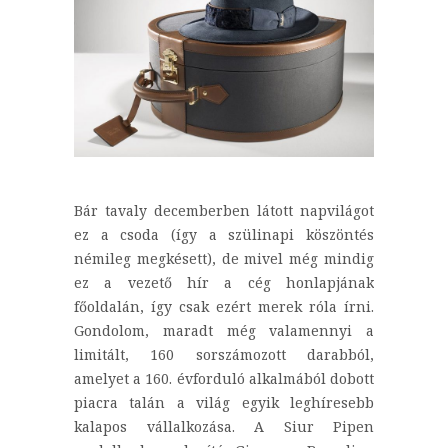
Bár tavaly decemberben látott napvilágot
ez a csoda (így a szülinapi köszöntés
némileg megkésett), de mivel még mindig
ez a vezető hír a cég honlapjának
főoldalán, így csak ezért merek róla írni.
Gondolom, maradt még valamennyi a
limitált, 160 sorszámozott darabból,
amelyet a 160. évforduló alkalmából dobott
piacra talán a világ egyik leghíresebb
kalapos vállalkozása. A Siur Pipen