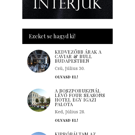
Ezeket se hagyd ki!
KEDVEZŐBB ÁRAK A
CAVIAR & BULL
BUDAPESTBEN
Csü, Július 30.
OLVASD EL!
A BOSZPORUSZNÁL
LÉVŐ FOUR SEASONS
HOTEL EGY IGAZI
PALOTA
Ked, Július 28.
OLVASD EL!
KIPRÓBÁLTAM AZ