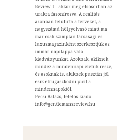
Review-t - akkor még elsősorban az
urakra fazonírozva. A realitás
azonban felülírta a terveket, a
nagyszámú hölgyolvasó miatt ma
már csak szimplán társasági és
luxusmagazinként szerkesztjük az
immár napilappá váló
kiadványunkat. Azoknak, akiknek
mindez a mindennapi életük része,
és azoknak is, akiknek pusztán jól
esik elrugaszkodni picit a
mindennapoktól.
Pécsi Balázs, felelős kiadó
info@gentlemansreview.hu