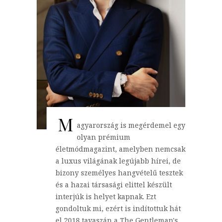
M
agyarország is megérdemel egy
olyan prémium
életmódmagazint, amelyben nemcsak
a luxus világának legújabb hírei, de
bizony személyes hangvételű tesztek
és a hazai társasági elittel készült
interjúk is helyet kapnak. Ezt
gondoltuk mi, ezért is indítottuk hát
el 2018 tavaszán a The Gentleman's