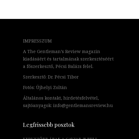
IMPRESSZUM
A The Gentleman’s Review magazin
kiadásáért és tartalmának szerkesztéséért
a főszerkesztő, Pécsi Balázs felel.
Szerkesztő: Dr. Pécsi Tibor
Fotós: Újhelyi Zoltán
Általános kontakt, hirdetésfelvétel,
sajtóanyagok: info@gentlemansreview.hu
Legfrissebb posztok
KEDVEZŐBB ÁRAK A CAVIAR & BULL