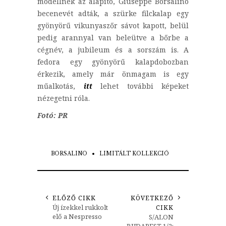
modellnek az alapító, Giuseppe Borsalino
becenevét adták, a szürke filckalap egy
gyönyörű vikunyaszőr sávot kapott, belül
pedig arannyal van beleütve a bőrbe a
cégnév, a jubileum és a sorszám is. A
fedora egy gyönyörű kalapdobozban
érkezik, amely már önmagam is egy
műalkotás,
itt
lehet további képeket
nézegetni róla.
Fotó: PR
BORSALINO
LIMITÁLT KOLLEKCIÓ
ELŐZŐ CIKK
KÖVETKEZŐ
Új ízekkel rukkolt
CIKK
elő a Nespresso
S/ALON