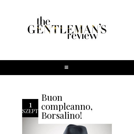
Buon
1
compleanno,
SZEPT
Borsalino!