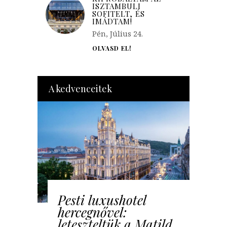
ISZTAMBULI
SOFITELT, ÉS
IMÁDTAM!
Pén, Július 24.
OLVASD EL!
A kedvenceitek
Pesti luxushotel
hercegnővel:
leteszteltük a Matild