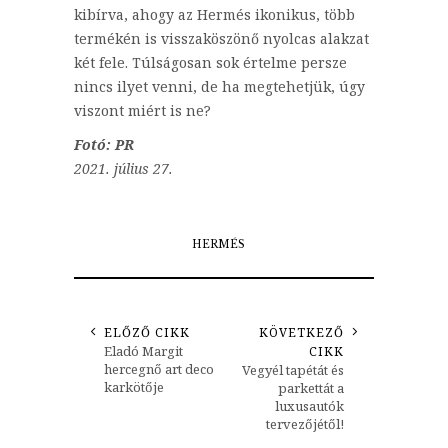
kibírva, ahogy az Hermés ikonikus, több
termékén is visszaköszönő nyolcas alakzat
két fele. Túlságosan sok értelme persze
nincs ilyet venni, de ha megtehetjük, úgy
viszont miért is ne?
Fotó: PR
2021. július 27.
HERMÉS
ELŐZŐ CIKK
KÖVETKEZŐ
Eladó Margit
CIKK
hercegnő art deco
Vegyél tapétát és
karkötője
parkettát a
luxusautók
tervezőjétől!