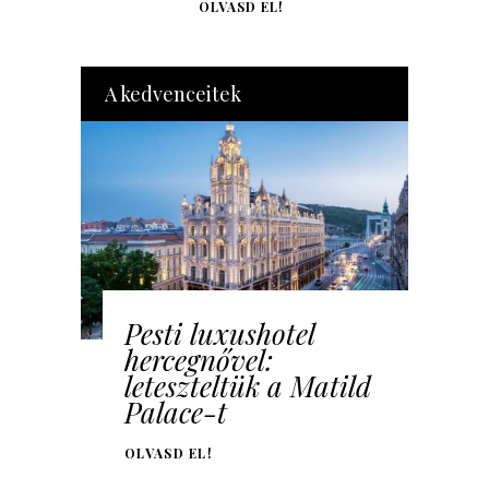
OLVASD EL!
A kedvenceitek
Pesti luxushotel
hercegnővel:
leteszteltük a Matild
Palace-t
OLVASD EL!