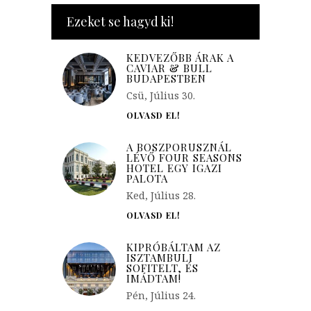
Ezeket se hagyd ki!
KEDVEZŐBB ÁRAK A
CAVIAR & BULL
BUDAPESTBEN
Csü, Július 30.
OLVASD EL!
A BOSZPORUSZNÁL
LÉVŐ FOUR SEASONS
HOTEL EGY IGAZI
PALOTA
Ked, Július 28.
OLVASD EL!
KIPRÓBÁLTAM AZ
ISZTAMBULI
SOFITELT, ÉS
IMÁDTAM!
Pén, Július 24.