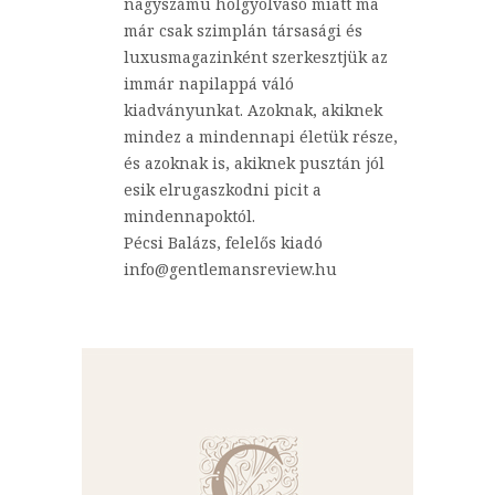
nagyszámú hölgyolvasó miatt ma
már csak szimplán társasági és
luxusmagazinként szerkesztjük az
immár napilappá váló
kiadványunkat. Azoknak, akiknek
mindez a mindennapi életük része,
és azoknak is, akiknek pusztán jól
esik elrugaszkodni picit a
mindennapoktól.
Pécsi Balázs, felelős kiadó
info@gentlemansreview.hu