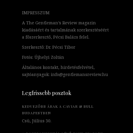
IMPRESSZUM
A The Gentleman’s Review magazin
kiadásáért és tartalmának szerkesztéséért
a főszerkesztő, Pécsi Balázs felel.
Szerkesztő: Dr. Pécsi Tibor
Fotós: Újhelyi Zoltán
Általános kontakt, hirdetésfelvétel,
sajtóanyagok: info@gentlemansreview.hu
Legfrissebb posztok
KEDVEZŐBB ÁRAK A CAVIAR & BULL
BUDAPESTBEN
Csü, Július 30.