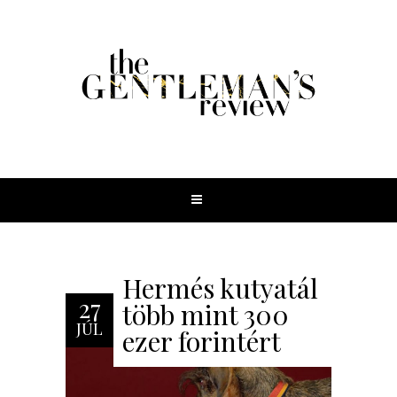
Hermés kutyatál
27
több mint 300
JÚL
ezer forintért