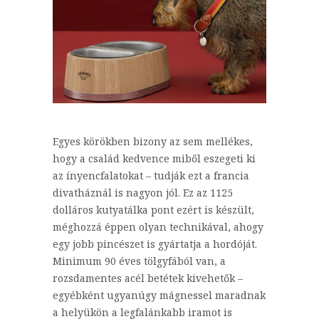
Egyes körökben bizony az sem mellékes,
hogy a család kedvence miből eszegeti ki
az ínyencfalatokat – tudják ezt a francia
divatháznál is nagyon jól. Ez az 1125
dolláros kutyatálka pont ezért is készült,
méghozzá éppen olyan technikával, ahogy
egy jobb pincészet is gyártatja a hordóját.
Minimum 90 éves tölgyfából van, a
rozsdamentes acél betétek kivehetők –
egyébként ugyanúgy mágnessel maradnak
a helyükön a legfalánkabb iramot is