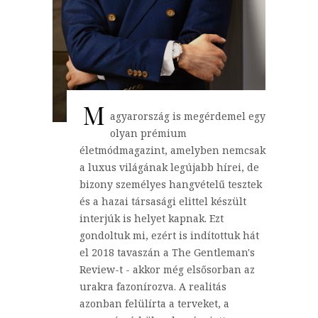
M
agyarország is megérdemel egy
olyan prémium
életmódmagazint, amelyben nemcsak
a luxus világának legújabb hírei, de
bizony személyes hangvételű tesztek
és a hazai társasági elittel készült
interjúk is helyet kapnak. Ezt
gondoltuk mi, ezért is indítottuk hát
el 2018 tavaszán a The Gentleman's
Review-t - akkor még elsősorban az
urakra fazonírozva. A realitás
azonban felülírta a terveket, a