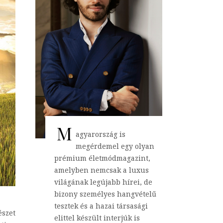
M
agyarország is
megérdemel egy olyan
prémium életmódmagazint,
amelyben nemcsak a luxus
világának legújabb hírei, de
bizony személyes hangvételű
tesztek és a hazai társasági
észet
elittel készült interjúk is