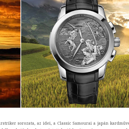
rstriker sorozata, az idei, a Classic Samourai a japán kardműv