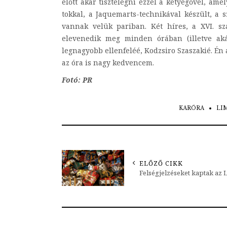
előtt akar tisztelegni ezzel a ketyegővel, ame
tokkal, a Jaquemarts-technikával készült, 
vannak velük pariban. Két híres, a XVI. sz
elevenedik meg minden órában (illetve aká
legnagyobb ellenfeléé, Kodzsiro Szaszakié. Én 
az óra is nagy kedvencem.
Fotó: PR
KARÓRA
LI
ELŐZŐ CIKK
Felségjelzéseket kaptak az 