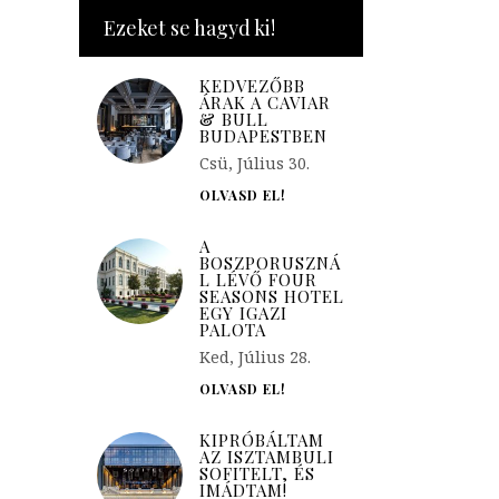
Ezeket se hagyd ki!
KEDVEZŐBB
ÁRAK A CAVIAR
& BULL
BUDAPESTBEN
Csü, Július 30.
OLVASD EL!
A
BOSZPORUSZNÁ
L LÉVŐ FOUR
SEASONS HOTEL
EGY IGAZI
PALOTA
Ked, Július 28.
OLVASD EL!
KIPRÓBÁLTAM
AZ ISZTAMBULI
SOFITELT, ÉS
IMÁDTAM!