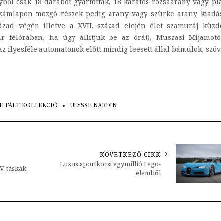
lyből csak 18 darabot gyártottak, 18 karátos rózsaarany vagy pl
a számlapon mozgó részek pedig arany vagy szürke arany kiad
ázad végén illetve a XVII. század elején élet szamuráj küz
r félórában, ha úgy állítjuk be az órát), Muszasi Mijamotó
az ilyesféle automatonok előtt mindig leesett állal bámulok, szóv
MITÁLT KOLLEKCIÓ
ULYSSE NARDIN
KÖVETKEZŐ CIKK
Luxus sportkocsi egymillió Lego-
LV-táskák
elemből