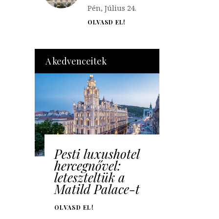
Pén, Július 24.
OLVASD EL!
A kedvenceitek
Pesti luxushotel
hercegnővel:
leteszteltük a
Matild Palace-t
OLVASD EL!