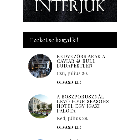
Ezeket se hagyd ki!
KEDVEZŐBB ÁRAK A
CAVIAR & BULL
BUDAPESTBEN
Csü, Július 30.
OLVASD EL!
A BOSZPORUSZNÁL
LÉVŐ FOUR SEASONS
HOTEL EGY IGAZI
PALOTA
Ked, Július 28.
OLVASD EL!