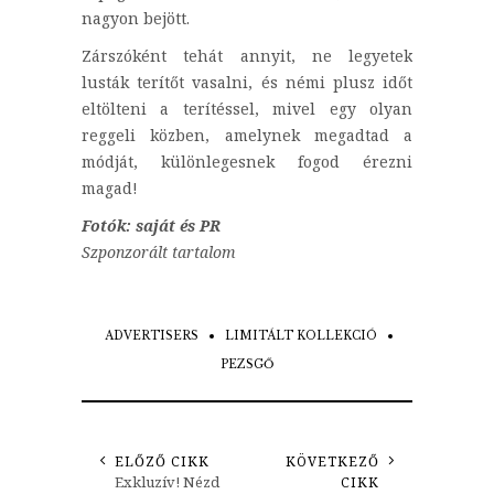
nagyon bejött.
Zárszóként tehát annyit, ne legyetek
lusták terítőt vasalni, és némi plusz időt
eltölteni a terítéssel, mivel egy olyan
reggeli közben, amelynek megadtad a
módját, különlegesnek fogod érezni
magad!
Fotók: saját és PR
Szponzorált tartalom
ADVERTISERS
LIMITÁLT KOLLEKCIÓ
PEZSGŐ
ELŐZŐ CIKK
KÖVETKEZŐ
Exkluzív! Nézd
CIKK