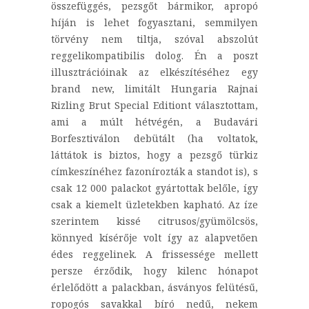
összefüggés, pezsgőt bármikor, apropó
híján is lehet fogyasztani, semmilyen
törvény nem tiltja, szóval abszolút
reggelikompatibilis dolog. Én a poszt
illusztrációinak az elkészítéséhez egy
brand new, limitált Hungaria Rajnai
Rizling Brut Special Editiont választottam,
ami a múlt hétvégén, a Budavári
Borfesztiválon debütált (ha voltatok,
láttátok is biztos, hogy a pezsgő türkiz
címkeszínéhez fazonírozták a standot is), s
csak 12 000 palackot gyártottak belőle, így
csak a kiemelt üzletekben kapható. Az íze
szerintem kissé citrusos/gyümölcsös,
könnyed kísérője volt így az alapvetően
édes reggelinek. A frissessége mellett
persze érződik, hogy kilenc hónapot
érlelődött a palackban, ásványos felütésű,
ropogós savakkal bíró nedű, nekem