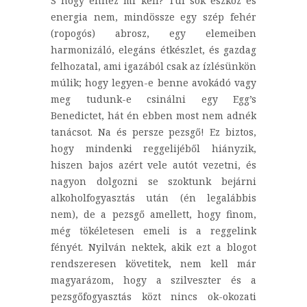
S hogy ehhez mi kell? Túl sok eszköz és
energia nem, mindössze egy szép fehér
(ropogós) abrosz, egy elemeiben
harmonizáló, elegáns étkészlet, és gazdag
felhozatal, ami igazából csak az ízlésünkön
múlik; hogy legyen-e benne avokádó vagy
meg tudunk-e csinálni egy Egg’s
Benedictet, hát én ebben most nem adnék
tanácsot. Na és persze pezsgő! Ez biztos,
hogy mindenki reggelijéből hiányzik,
hiszen bajos azért vele autót vezetni, és
nagyon dolgozni se szoktunk bejárni
alkoholfogyasztás után (én legalábbis
nem), de a pezsgő amellett, hogy finom,
még tökéletesen emeli is a reggelink
fényét. Nyilván nektek, akik ezt a blogot
rendszeresen követitek, nem kell már
magyarázom, hogy a szilveszter és a
pezsgőfogyasztás közt nincs ok-okozati