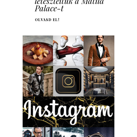
leteszteltük a Matild
Palace-t
OLVASD EL!