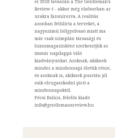
el 2018 tavaszán a The Gentleman's
Review-t - akkor még elsősorban az
urakra fazonírozva. A realitás
azonban felülírta a terveket, a
nagyszámú hölgyolvasó miatt ma
már csak szimplán társasági és
luxusmagazinként szerkesztjük az
immár napilappá váló
kiadványunkat. Azoknak, akiknek
mindez a mindennapi életük része,
és azoknak is, akiknek pusztán jól
esik elrugaszkodni picit a
mindennapoktól.
Pécsi Balázs, felelős kiadó
info@gentlemansreview.hu