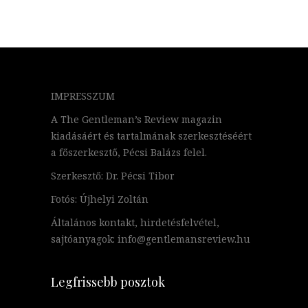
IMPRESSZUM
A The Gentleman’s Review magazin
kiadásáért és tartalmának szerkesztéséért
a főszerkesztő, Pécsi Balázs felel.
Szerkesztő: Dr. Pécsi Tibor
Fotós: Újhelyi Zoltán
Általános kontakt, hirdetésfelvétel,
sajtóanyagok: info@gentlemansreview.hu
Legfrissebb posztok