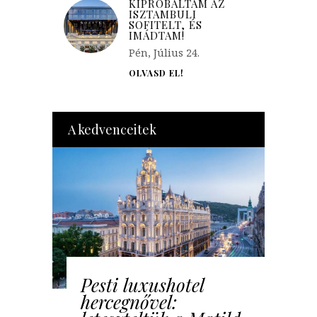
KIPRÓBÁLTAM AZ
ISZTAMBULI
SOFITELT, ÉS
IMÁDTAM!
Pén, Július 24.
OLVASD EL!
A kedvenceitek
Pesti luxushotel
hercegnővel: