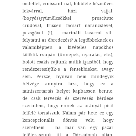
omlettel, croissant-nal, többféle kézműves
lekvárral, házi vajjal,
(bogyós)gyümölcsökkel, prosciutto
crudóval, frissen facsart narancslével,
pezsgővel (!), marinált lazaccal stb.
folytatni az ébredezést? A legtöbbeknek ez
valamiképpen a kivételes napokhoz
kötődik csupán (ünnepek, nyaralás, etc.),
holott csakis rajtunk múlik igazából, hogy
rendszeresítjük-e a fentebbieket, avagy
sem. Persze, nyilván nem mindegyik
hétvége annyira laza, hogy ez a
miniszertartás helyet kaphasson benne,
de csak tervezés és szervezés kérdése
szerintem, hogy ennek az arányát picit
felfelé tornázzuk. Nálam pár hete ez egy
koncepcionális döntés volt, hogy
szeretném – ha már van egy pazar
tetőteraszunk itt a Rózsadomb alján,