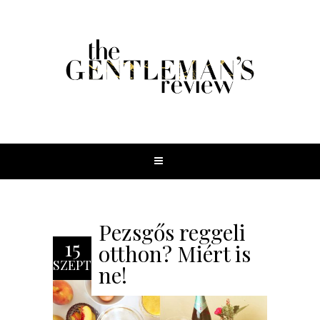
Pezsgős reggeli
15
otthon? Miért is
SZEPT
ne!