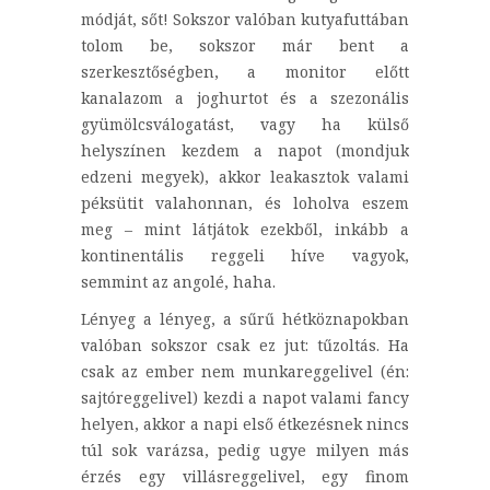
módját, sőt! Sokszor valóban kutyafuttában
tolom be, sokszor már bent a
szerkesztőségben, a monitor előtt
kanalazom a joghurtot és a szezonális
gyümölcsválogatást, vagy ha külső
helyszínen kezdem a napot (mondjuk
edzeni megyek), akkor leakasztok valami
péksütit valahonnan, és loholva eszem
meg – mint látjátok ezekből, inkább a
kontinentális reggeli híve vagyok,
semmint az angolé, haha.
Lényeg a lényeg, a sűrű hétköznapokban
valóban sokszor csak ez jut: tűzoltás. Ha
csak az ember nem munkareggelivel (én:
sajtóreggelivel) kezdi a napot valami fancy
helyen, akkor a napi első étkezésnek nincs
túl sok varázsa, pedig ugye milyen más
érzés egy villásreggelivel, egy finom