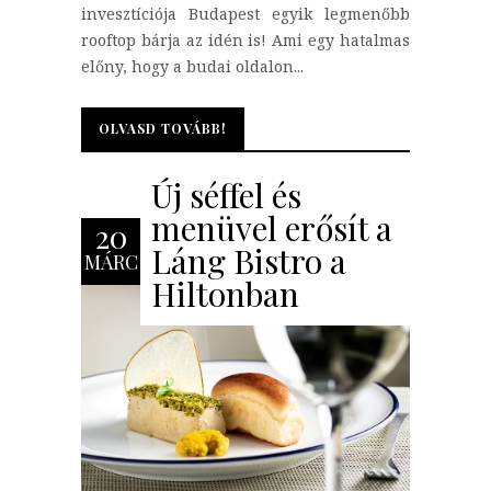
invesztíciója Budapest egyik legmenőbb
rooftop bárja az idén is! Ami egy hatalmas
előny, hogy a budai oldalon...
OLVASD TOVÁBB!
OLVASD TOVÁBB!
Új séffel és
menüvel erősít a
20
Láng Bistro a
MÁRC
Hiltonban