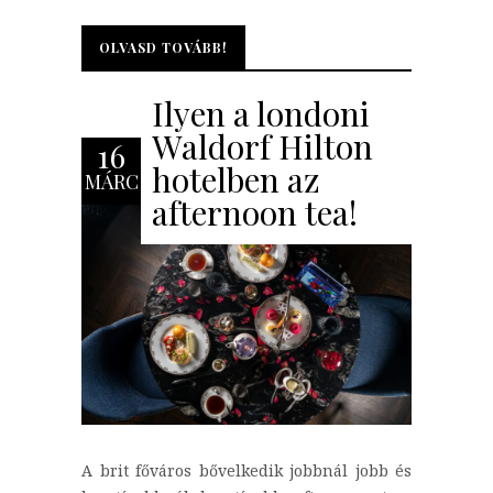
OLVASD TOVÁBB!
OLVASD TOVÁBB!
Ilyen a londoni
Waldorf Hilton
16
hotelben az
MÁRC
afternoon tea!
A brit főváros bővelkedik jobbnál jobb és