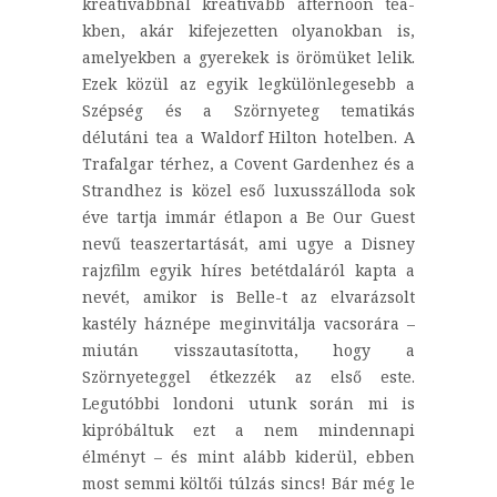
kreatívabbnál kreatívabb afternoon tea-
kben, akár kifejezetten olyanokban is,
amelyekben a gyerekek is örömüket lelik.
Ezek közül az egyik legkülönlegesebb a
Szépség és a Szörnyeteg tematikás
délutáni tea a Waldorf Hilton hotelben. A
Trafalgar térhez, a Covent Gardenhez és a
Strandhez is közel eső luxusszálloda sok
éve tartja immár étlapon a Be Our Guest
nevű teaszertartását, ami ugye a Disney
rajzfilm egyik híres betétdaláról kapta a
nevét, amikor is Belle-t az elvarázsolt
kastély háznépe meginvitálja vacsorára –
miután visszautasította, hogy a
Szörnyeteggel étkezzék az első este.
Legutóbbi londoni utunk során mi is
kipróbáltuk ezt a nem mindennapi
élményt – és mint alább kiderül, ebben
most semmi költői túlzás sincs! Bár még le