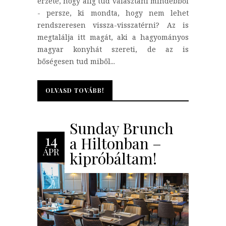
érzete, hogy alig tud választani mindebből
- persze, ki mondta, hogy nem lehet
rendszeresen vissza-visszatérni? Az is
megtalálja itt magát, aki a hagyományos
magyar konyhát szereti, de az is
bőségesen tud miből...
OLVASD TOVÁBB!
OLVASD TOVÁBB!
Sunday Brunch
14
a Hiltonban –
ÁPR
kipróbáltam!