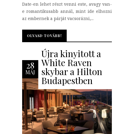
Date-en lehet részt venni este, avagy van-
e romantikusabb annál, mint ide elhozni
az embernek a párját vacsorázni,...
OLVASD TOVÁBB!
OLVASD TOVÁBB!
Újra kinyitott a
White Raven
28
skybar a Hilton
MÁJ
Budapestben