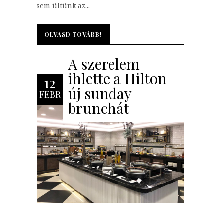
sem ültünk az...
OLVASD TOVÁBB!
OLVASD TOVÁBB!
A szerelem
ihlette a Hilton
12
új sunday
FEBR
brunchát