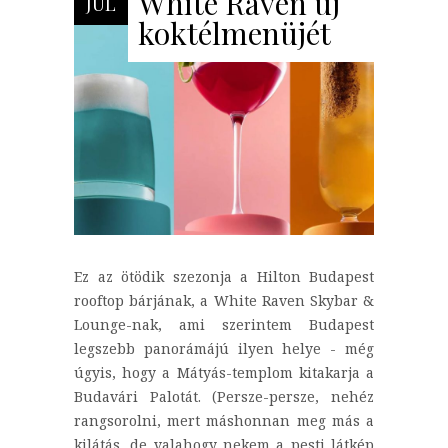
White Raven új
JÚL
koktélmenüjét
Ez az ötödik szezonja a Hilton Budapest
rooftop bárjának, a White Raven Skybar &
Lounge-nak, ami szerintem Budapest
legszebb panorámájú ilyen helye - még
úgyis, hogy a Mátyás-templom kitakarja a
Budavári Palotát. (Persze-persze, nehéz
rangsorolni, mert máshonnan meg más a
kilátás, de valahogy nekem a pesti látkép