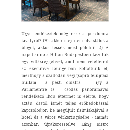
Ugye emlékeztek még erre a posztomra
tavalyról? (Ha akkor még nem olvastátok a
blogot, akkor tessék most pótolni! ;)) A
napot anno a Hilton Budapestben kezdtük
egy villásreggelivel, amit nem véletlenül
az executive lounge-ban költöttünk el,
merthogy a szállodán végigsöprő felújítási
hullám a pesti oldalra - így a
Parlamentre is - csodás panorámával
rendelkező Ikon éttermet is elérte, hogy
aztán ősztől ismét teljes erőbedobással
kapcsolódjon be megújult fizimiskájával a
hotel és a város vérkeringésébe - immár
azonban újrakeresztelve, Láng Bistro