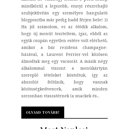
mindközül a legszebb, ennyi részrehajló
szubjektivitás egy személyes hangulatú
blogposztba már pedig hadd férjen bele! :))
Ha jól számolom, ez az ötödik alkalom,
hogy új menüt teszteltem, igaz, ebből az
egyik csupán egyetlen estére volt elérhető,
amikor a bár rezidens champagne-
házával, a Laurent Perrier-vel közösen
álmodtak meg egy vacsorát. A másik négy
alkalommal viszont a menükártyán
szereplő tételeket kóstoltuk, így az
abszolút feltűnik, hogy vannak
közönségkedvencek, amik minden
szezonban visszatérnek (a snackek és...
OLVASD TOVÁBB!
OLVASD TOVÁBB!