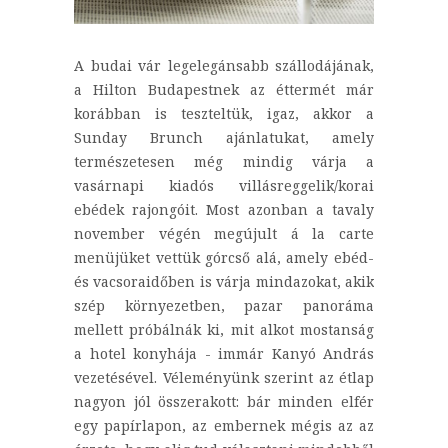
A budai vár legelegánsabb szállodájának,
a Hilton Budapestnek az éttermét már
korábban is teszteltük, igaz, akkor a
Sunday Brunch ajánlatukat, amely
természetesen még mindig várja a
vasárnapi kiadós villásreggelik/korai
ebédek rajongóit. Most azonban a tavaly
november végén megújult á la carte
menüjüket vettük górcső alá, amely ebéd-
és vacsoraidőben is várja mindazokat, akik
szép környezetben, pazar panoráma
mellett próbálnák ki, mit alkot mostanság
a hotel konyhája - immár Kanyó András
vezetésével. Véleményünk szerint az étlap
nagyon jól összerakott: bár minden elfér
egy papírlapon, az embernek mégis az az