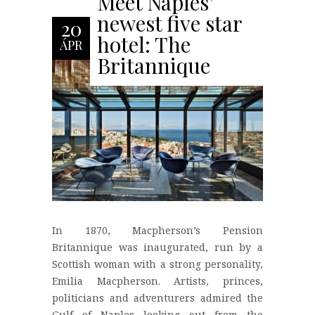
Meet Naples’
newest five star
20
hotel: The
ÁPR
Britannique
In 1870, Macpherson’s Pension
Britannique was inaugurated, run by a
Scottish woman with a strong personality,
Emilia Macpherson. Artists, princes,
politicians and adventurers admired the
Gulf of Naples looking out from the