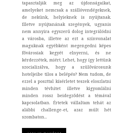
tapasztalják meg az újdonságaikat,
amelyeket nemcsak a szállóvendégeknek,
de nekünk, helyieknek is nyújtanak.
Illetve nyújtanának szegények, ugyanis
nem annyira egyszerű dolog integrálódni
a városba, illetve az ezt a színvonalat
maguknak egyébként megengedni képes
fővárosiak kegyét elnyerni, és ne
kérdezzétek, miért. Lehet, hogy így lettünk
szocializálva, hogy a szülővárosunk
hoteljeibe tilos a belépés? Nem tudom, de
ezzel a poszttal kísérletet teszek eloszlatni
minden tévhitet illetve kigyomlálni
minden rossz beidegződést a témával
kapcsolatban. Értetek vállaltam tehát az
alábbi challenge-et, azaz múlt hét
szombaton...