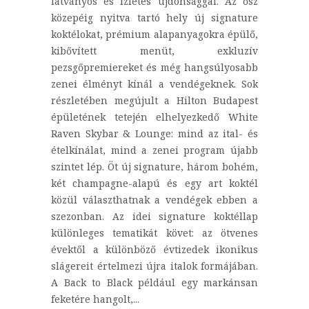
látványos és ízletes újdonsággal. Az ősz
közepéig nyitva tartó hely új signature
koktélokat, prémium alapanyagokra épülő,
kibővített menüt, exkluzív
pezsgőpremiereket és még hangsúlyosabb
zenei élményt kínál a vendégeknek. Sok
részletében megújult a Hilton Budapest
épületének tetején elhelyezkedő White
Raven Skybar & Lounge: mind az ital- és
ételkínálat, mind a zenei program újabb
szintet lép. Öt új signature, három bohém,
két champagne-alapú és egy art koktél
közül választhatnak a vendégek ebben a
szezonban. Az idei signature koktéllap
különleges tematikát követ: az ötvenes
évektől a különböző évtizedek ikonikus
slágereit értelmezi újra italok formájában.
A Back to Black például egy markánsan
feketére hangolt,...