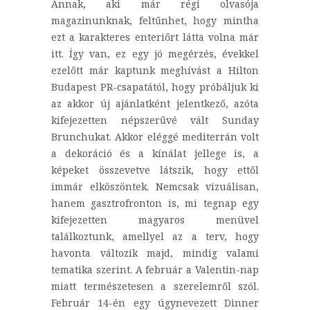
Annak, aki már régi olvasója
magazinunknak, feltűnhet, hogy mintha
ezt a karakteres enteriőrt látta volna már
itt. Így van, ez egy jó megérzés, évekkel
ezelőtt már kaptunk meghívást a Hilton
Budapest PR-csapatától, hogy próbáljuk ki
az akkor új ajánlatként jelentkező, azóta
kifejezetten népszerűvé vált Sunday
Brunchukat. Akkor eléggé mediterrán volt
a dekoráció és a kínálat jellege is, a
képeket összevetve látszik, hogy ettől
immár elköszöntek. Nemcsak vizuálisan,
hanem gasztrofronton is, mi tegnap egy
kifejezetten magyaros menüvel
találkoztunk, amellyel az a terv, hogy
havonta változik majd, mindig valami
tematika szerint. A február a Valentin-nap
miatt természetesen a szerelemről szól.
Február 14-én egy úgynevezett Dinner