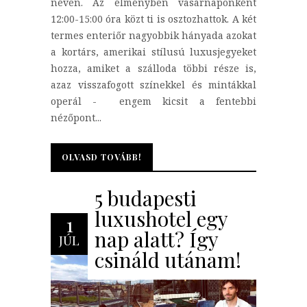
néven. Az élményben vasárnaponként
12:00-15:00 óra közt ti is osztozhattok. A két
termes enteriőr nagyobbik hányada azokat
a kortárs, amerikai stílusú luxusjegyeket
hozza, amiket a szálloda többi része is,
azaz visszafogott színekkel és mintákkal
operál - engem kicsit a fentebbi
nézőpont...
OLVASD TOVÁBB!
OLVASD TOVÁBB!
5 budapesti
luxushotel egy
1
nap alatt? Így
JÚL
csináld utánam!