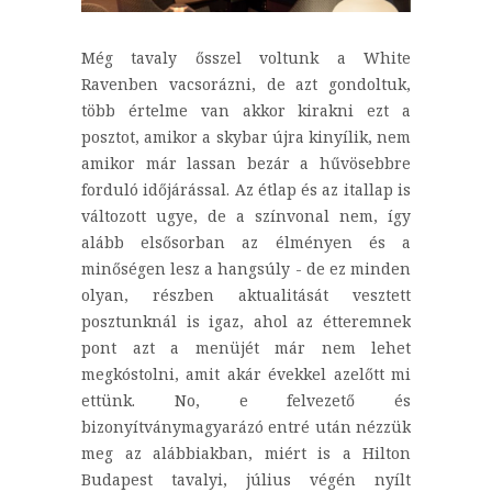
Még tavaly ősszel voltunk a White
Ravenben vacsorázni, de azt gondoltuk,
több értelme van akkor kirakni ezt a
posztot, amikor a skybar újra kinyílik, nem
amikor már lassan bezár a hűvösebbre
forduló időjárással. Az étlap és az itallap is
változott ugye, de a színvonal nem, így
alább elsősorban az élményen és a
minőségen lesz a hangsúly - de ez minden
olyan, részben aktualitását vesztett
posztunknál is igaz, ahol az étteremnek
pont azt a menüjét már nem lehet
megkóstolni, amit akár évekkel azelőtt mi
ettünk. No, e felvezető és
bizonyítványmagyarázó entré után nézzük
meg az alábbiakban, miért is a Hilton
Budapest tavalyi, július végén nyílt