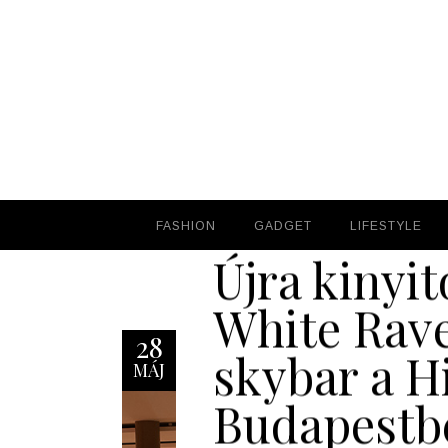
FASHION
FASHION
GADGET
GADGET
LIFESTYLE
LIFESTYLE
Újra kinyit
White Rav
28
skybar a H
MÁJ
Budapestb