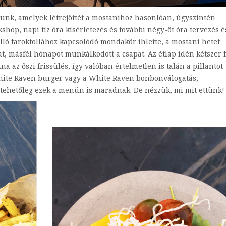
tunk, amelyek létrejöttét a mostanihoz hasonlóan, úgyszintén
op, napi tíz óra kísérletezés és további négy-öt óra tervezés é
lló faroktollához kapcsolódó mondakör ihlette, a mostani hetet
t, másfél hónapot munkálkodott a csapat. Az étlap idén kétszer 
a az őszi frissülés, így valóban értelmetlen is talán a pillantot
White Raven burger vagy a White Raven bonbonválogatás,
tehetőleg ezek a menün is maradnak. De nézzük, mi mit ettünk!