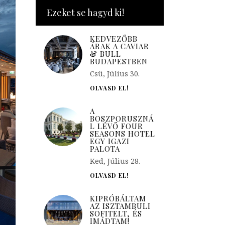
Ezeket se hagyd ki!
KEDVEZŐBB
ÁRAK A CAVIAR
& BULL
BUDAPESTBEN
Csü, Július 30.
OLVASD EL!
A
BOSZPORUSZNÁ
L LÉVŐ FOUR
SEASONS HOTEL
EGY IGAZI
PALOTA
Ked, Július 28.
OLVASD EL!
KIPRÓBÁLTAM
AZ ISZTAMBULI
SOFITELT, ÉS
IMÁDTAM!