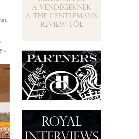
mes,
s
y a