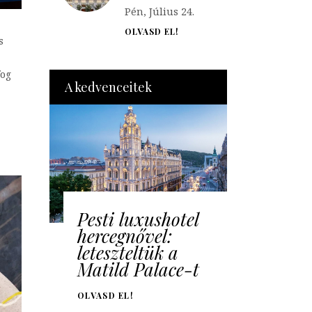
Pén, Július 24.
OLVASD EL!
s
fog
A kedvenceitek
Pesti luxushotel
hercegnővel:
leteszteltük a
Matild Palace-t
OLVASD EL!