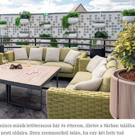
incs másik tetőteraszos bár és étterem, illetve a Várban találha
esti oldalra. Ilyen szempontból talán, ha egy-két hely tud