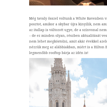
Még tavaly ősszel voltunk a White Ravenben va
posztot, amikor a skybar újra kinyílik, nem am
az itallap is változott ugye, de a színvonal n
– de ez minden olyan, részben aktualitását ves
nem lehet megkóstolni, amit akár évekkel azel
nézzük meg az alábbiakban, miért is a Hilton B
legmenőbb rooftop bárja az idén is!