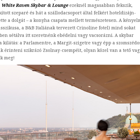
a
White Raven Skybar & Lounge
ezeknél magasabban fekszik,
tott szeparé és hát a szállodacsoport által felkért hoteldizájn-
ette a dolgát – a konyha csapata mellett természetesen. A kényel
asszikusa, a B&B Italiának tervezett Crinoline fotel) mind sokat
en sétálva itt szeretnénk ebédelni vagy vacsorázni. A skybar
kilátás: a Parlamentre, a Margit-szigetre vagy épp a szomszédo
érinteni szikrázó Zsolnay-csempéit, olyan közel van a tető vag
nk meg!