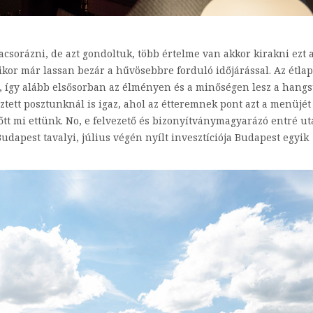
csorázni, de azt gondoltuk, több értelme van akkor kirakni ezt 
ikor már lassan bezár a hűvösebbre forduló időjárással. Az étlap
em, így alább elsősorban az élményen és a minőségen lesz a hang
ztett posztunknál is igaz, ahol az étteremnek pont azt a menüjé
őtt mi ettünk. No, e felvezető és bizonyítványmagyarázó entré u
udapest tavalyi, július végén nyílt invesztíciója Budapest egyik