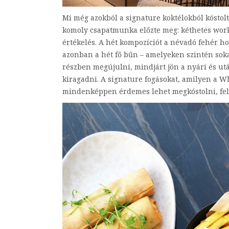
Mi még azokból a signature koktélokból kóstol
komoly csapatmunka előzte meg: kéthetes worksh
értékelés. A hét kompozíciót a névadó fehér ho
azonban a hét fő bűn – amelyeken szintén soka
részben megújulni, mindjárt jön a nyári és után
kiragadni. A signature fogásokat, amilyen a 
mindenképpen érdemes lehet megkóstolni, fel