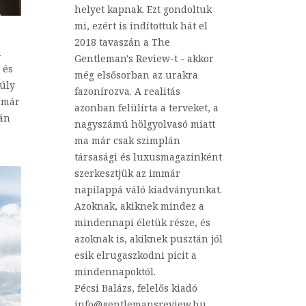
helyet kapnak. Ezt gondoltuk
mi, ezért is indítottuk hát el
2018 tavaszán a The
a
Gentleman's Review-t - akkor
 és
még elsősorban az urakra
súly
fazonírozva. A realitás
t már
azonban felülírta a terveket, a
tán
nagyszámú hölgyolvasó miatt
ma már csak szimplán
társasági és luxusmagazinként
szerkesztjük az immár
napilappá váló kiadványunkat.
Azoknak, akiknek mindez a
mindennapi életük része, és
azoknak is, akiknek pusztán jól
esik elrugaszkodni picit a
mindennapoktól.
Pécsi Balázs, felelős kiadó
info@gentlemansreview.hu