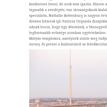
konkurens lenni, de azok sem igazán. Hiszen 
tágasabb a vendégtér, van társaságoknak kialakí
specialista, Nathalie Rottenburg is nagyon ért
divatos bútorok (pl. Patricia Urquiola dizájnkl
adnak hozzá, hogy úgy döntsünk, a Várnegyedb
legfontosabb erőssége azonban egyértelműen a 
Mátyás-templomra, amelynek szinte meg tudjuk 
torony. És persze a kulináriáról se feledkezzü