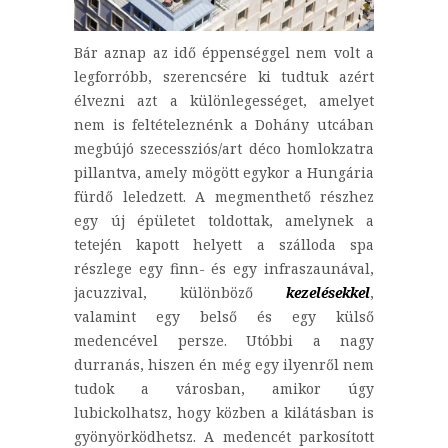
Bár aznap az idő éppenséggel nem volt a
legforróbb, szerencsére ki tudtuk azért
élvezni azt a különlegességet, amelyet
nem is feltételeznénk a Dohány utcában
megbújó szecessziós/art déco homlokzatra
pillantva, amely mögött egykor a Hungária
fürdő leledzett. A megmenthető részhez
egy új épületet toldottak, amelynek a
tetején kapott helyett a szálloda spa
részlege egy finn- és egy infraszaunával,
jacuzzival, különböző
kezelésekkel
,
valamint egy belső és egy külső
medencével persze. Utóbbi a nagy
durranás, hiszen én még egy ilyenről nem
tudok a városban, amikor úgy
lubickolhatsz, hogy közben a kilátásban is
gyönyörködhetsz. A medencét parkosított