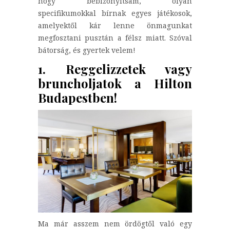
hogy bebizonyítsam, olyan
specifikumokkal bírnak egyes játékosok,
amelyektől kár lenne önmagunkat
megfosztani pusztán a félsz miatt. Szóval
bátorság, és gyertek velem!
1. Reggelizzetek vagy
bruncholjatok a Hilton
Budapestben!
Ma már asszem nem ördögtől való egy