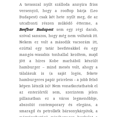
A tavasszal nyílt szálloda annyira friss
versenyző, hogy a rooftop bárja (Leo
Budapest) csak két hete nyílt meg, de az
utcafronti részen működő étterme, a
Beefbar Budapest
sem egy régi darab,
szóval sanszos, hogy még nem voltatok itt.
Nekem ez volt a második vacsorám itt,
ezúttal egy tatár beefsteakkel és egy
mangós-wasabis tonhallal kezdtem, majd
jött a híres Kobe marhából készült
hamburger – mind mesés volt, ahogy a
tálalásuk is (a saját logós, fekete
hamburgeres papír priceless – a jobb felső
képen látszik is)! Nem vonatkoztathatok el
az enteriőrtől sem, szerintem jelen
pillanatban ez a város legmenőbbje,
abszolút contemporary és elegáns, a
smaragd és petrolkék bársonykárpitok, a