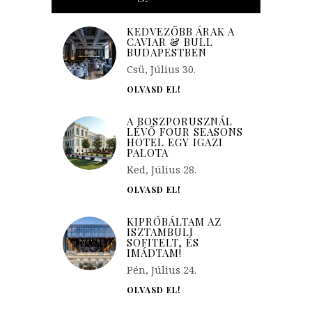
KEDVEZŐBB ÁRAK A
CAVIAR & BULL
BUDAPESTBEN
Csü, Július 30.
OLVASD EL!
A BOSZPORUSZNÁL
LÉVŐ FOUR SEASONS
HOTEL EGY IGAZI
PALOTA
Ked, Július 28.
OLVASD EL!
KIPRÓBÁLTAM AZ
ISZTAMBULI
SOFITELT, ÉS
IMÁDTAM!
Pén, Július 24.
OLVASD EL!