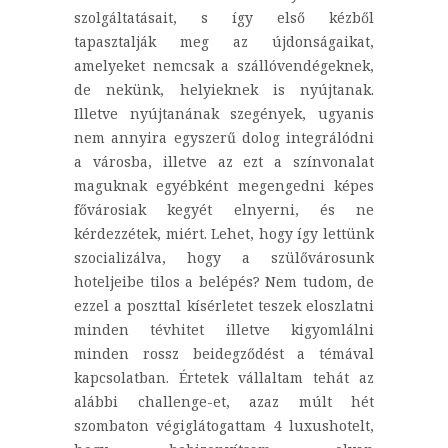
szolgáltatásait, s így első kézből
tapasztalják meg az újdonságaikat,
amelyeket nemcsak a szállóvendégeknek,
de nekünk, helyieknek is nyújtanak.
Illetve nyújtanának szegények, ugyanis
nem annyira egyszerű dolog integrálódni
a városba, illetve az ezt a színvonalat
maguknak egyébként megengedni képes
fővárosiak kegyét elnyerni, és ne
kérdezzétek, miért. Lehet, hogy így lettünk
szocializálva, hogy a szülővárosunk
hoteljeibe tilos a belépés? Nem tudom, de
ezzel a poszttal kísérletet teszek eloszlatni
minden tévhitet illetve kigyomlálni
minden rossz beidegződést a témával
kapcsolatban. Értetek vállaltam tehát az
alábbi challenge-et, azaz múlt hét
szombaton végiglátogattam 4 luxushotelt,