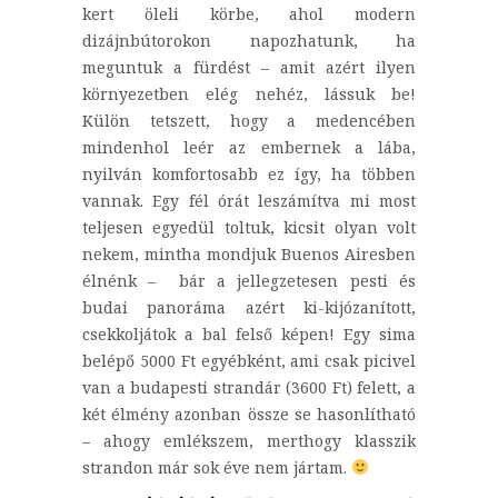
kert öleli körbe, ahol modern
dizájnbútorokon napozhatunk, ha
meguntuk a fürdést – amit azért ilyen
környezetben elég nehéz, lássuk be!
Külön tetszett, hogy a medencében
mindenhol leér az embernek a lába,
nyilván komfortosabb ez így, ha többen
vannak. Egy fél órát leszámítva mi most
teljesen egyedül toltuk, kicsit olyan volt
nekem, mintha mondjuk Buenos Airesben
élnénk – bár a jellegzetesen pesti és
budai panoráma azért ki-kijózanított,
csekkoljátok a bal felső képen! Egy sima
belépő 5000 Ft egyébként, ami csak picivel
van a budapesti strandár (3600 Ft) felett, a
két élmény azonban össze se hasonlítható
– ahogy emlékszem, merthogy klasszik
strandon már sok éve nem jártam.