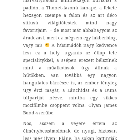
márványhatású minihexagon burkolat a
padlón, a Thonet-fazonú kanapé, a fekete
hexagon csempe a falon és az art déco
stílusú világítótestek mind nagy
favoritjaim – de most már abbahagyom az
áradozást, mert ez mégsem egy lakberblog,
vagy mi!
A húsimádók nagy kedvence
lesz ez a hely, ugyanis az étlap tele
specialitykkel, a szépen erezett bélszínek
mint a műalkotások, úgy állnak a
hűtőkben. Van továbbá egy nagyon
hangulatos bárrésze is, az ember tényleg
úgy érzi magát, a Lánchidat és a Duna
túlpartját nézve, mintha egy sikkes
mozifilmbe csöppent volna. Olyan James
Bond-szerűbe.
Nos, asszem a végére értem az
élménybeszámolónak, de nyugi, biztosan
lesz még ilyen! Pláne, ha sokan kattintják