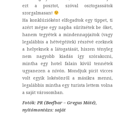
ezt a posztot, szóval osztogassátok
szorgalmasan!
Ha konklúzióként elfogadtok egy tippet, ti
azért mégse egy napba sűrítsétek be őket,
hanem tegyétek a mindennapjaitok (vagy
legalábbis a hétvégéitek) részévé ezeknek
a helyeknek a látogatását, hiszen tényleg
nem nagyobb kiadás így szórakozni,
mintha egy hotel falain kívül tennétek
ugyanezen a nívón. Mondjuk picit vicces
volt egyik lokésönről a másikra menni,
legalábbis mintha egy turista lettem volna
a saját városomban.
Fotók: PR (Beefbar – Gregus Máté),
nyitómontázs: saját