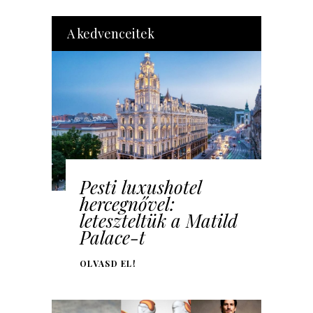
A kedvenceitek
Pesti luxushotel
hercegnővel:
leteszteltük a Matild
Palace-t
OLVASD EL!