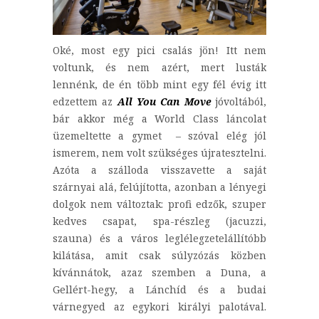
Oké, most egy pici csalás jön! Itt nem
voltunk, és nem azért, mert lusták
lennénk, de én több mint egy fél évig itt
edzettem az
All You Can Move
jóvoltából,
bár akkor még a World Class láncolat
üzemeltette a gymet – szóval elég jól
ismerem, nem volt szükséges újratesztelni.
Azóta a szálloda visszavette a saját
szárnyai alá, felújította, azonban a lényegi
dolgok nem változtak: profi edzők, szuper
kedves csapat, spa-részleg (jacuzzi,
szauna) és a város leglélegzetelállítóbb
kilátása, amit csak súlyzózás közben
kívánnátok, azaz szemben a Duna, a
Gellért-hegy, a Lánchíd és a budai
várnegyed az egykori királyi palotával.