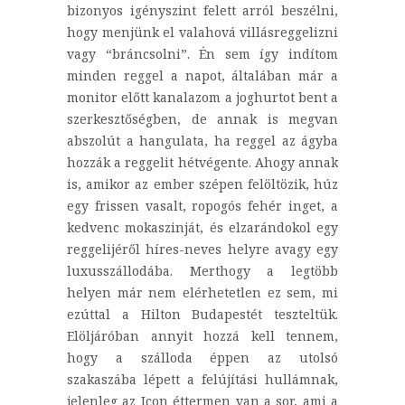
bizonyos igényszint felett arról beszélni,
hogy menjünk el valahová villásreggelizni
vagy “bráncsolni”. Én sem így indítom
minden reggel a napot, általában már a
monitor előtt kanalazom a joghurtot bent a
szerkesztőségben, de annak is megvan
abszolút a hangulata, ha reggel az ágyba
hozzák a reggelit hétvégente. Ahogy annak
is, amikor az ember szépen felöltözik, húz
egy frissen vasalt, ropogós fehér inget, a
kedvenc mokaszinját, és elzarándokol egy
reggelijéről híres-neves helyre avagy egy
luxusszállodába. Merthogy a legtöbb
helyen már nem elérhetetlen ez sem, mi
ezúttal a Hilton Budapestét teszteltük.
Elöljáróban annyit hozzá kell tennem,
hogy a szálloda éppen az utolsó
szakaszába lépett a felújítási hullámnak,
jelenleg az Icon éttermen van a sor, ami a