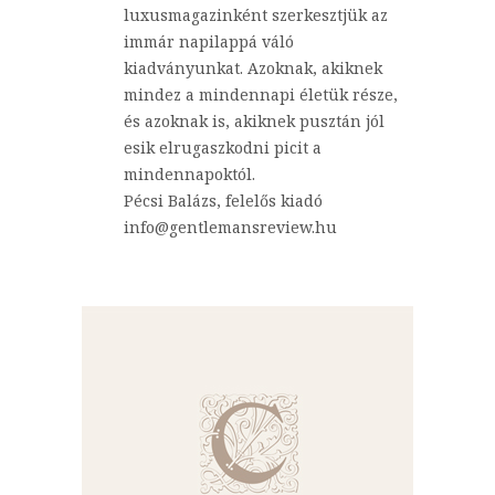
luxusmagazinként szerkesztjük az
immár napilappá váló
kiadványunkat. Azoknak, akiknek
mindez a mindennapi életük része,
és azoknak is, akiknek pusztán jól
esik elrugaszkodni picit a
mindennapoktól.
Pécsi Balázs, felelős kiadó
info@gentlemansreview.hu