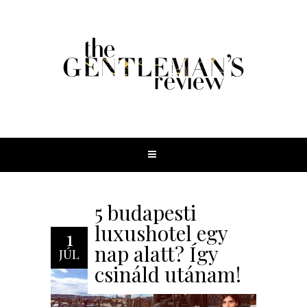
5 budapesti
luxushotel egy
1
nap alatt? Így
JÚL
csináld utánam!