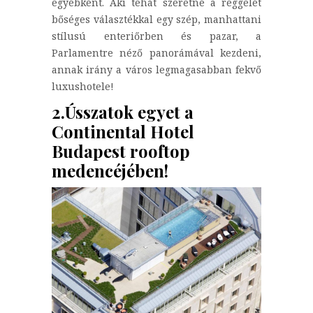
egyébként. Aki tehát szeretné a reggelét
bőséges választékkal egy szép, manhattani
stílusú enteriőrben és pazar, a
Parlamentre néző panorámával kezdeni,
annak irány a város legmagasabban fekvő
luxushotele!
2.Ússzatok egyet a
Continental Hotel
Budapest rooftop
medencéjében!