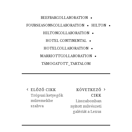
BEEFBARCOLLABORATION
FOURSEASONSCOLLABORATION
HILTON
HILTONCOLLABORATION
HOTEL CONTINENTAL
HOTELCOLLABORATION
MARRIOTTCOLLABORATION
TÁMOGATOTT_TARTALOM
ELŐZŐ CIKK
KÖVETKEZŐ
Trópusi ketyegők
CIKK
műremekbe
Lisszabonban
szabva
nyitott művészeti
galériát a Lexus