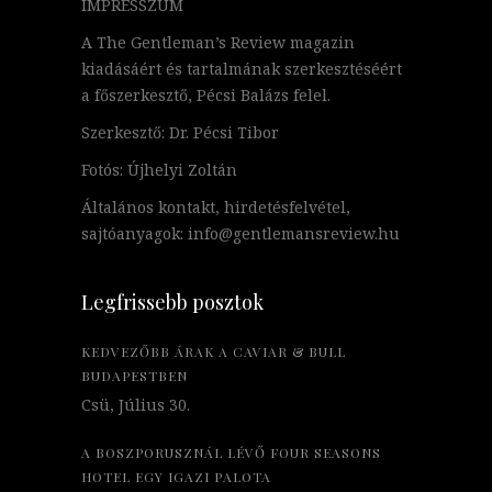
IMPRESSZUM
A The Gentleman’s Review magazin
kiadásáért és tartalmának szerkesztéséért
a főszerkesztő, Pécsi Balázs felel.
Szerkesztő: Dr. Pécsi Tibor
Fotós: Újhelyi Zoltán
Általános kontakt, hirdetésfelvétel,
sajtóanyagok: info@gentlemansreview.hu
Legfrissebb posztok
KEDVEZŐBB ÁRAK A CAVIAR & BULL
BUDAPESTBEN
Csü, Július 30.
A BOSZPORUSZNÁL LÉVŐ FOUR SEASONS
HOTEL EGY IGAZI PALOTA