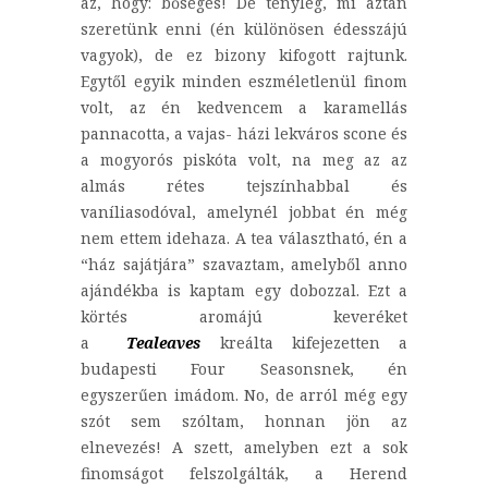
az, hogy: bőséges! De tényleg, mi aztán
szeretünk enni (én különösen édesszájú
vagyok), de ez bizony kifogott rajtunk.
Egytől egyik minden eszméletlenül finom
volt, az én kedvencem a karamellás
pannacotta, a vajas- házi lekváros scone és
a mogyorós piskóta volt, na meg az az
almás rétes tejszínhabbal és
vaníliasodóval, amelynél jobbat én még
nem ettem idehaza. A tea választható, én a
“ház sajátjára” szavaztam, amelyből anno
ajándékba is kaptam egy dobozzal. Ezt a
körtés aromájú keveréket
a
Tealeaves
kreálta kifejezetten a
budapesti Four Seasonsnek, én
egyszerűen imádom. No, de arról még egy
szót sem szóltam, honnan jön az
elnevezés! A szett, amelyben ezt a sok
finomságot felszolgálták, a Herend