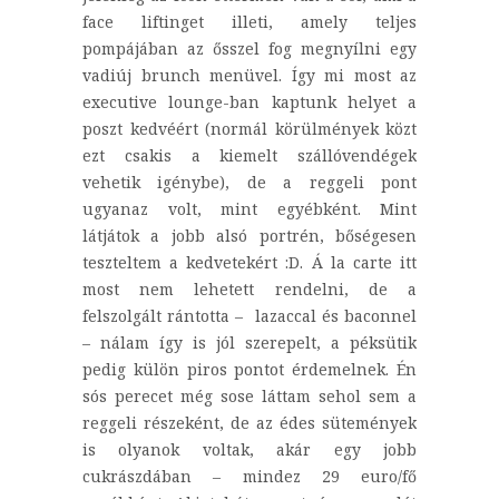
face liftinget illeti, amely teljes
pompájában az ősszel fog megnyílni egy
vadiúj brunch menüvel. Így mi most az
executive lounge-ban kaptunk helyet a
poszt kedvéért (normál körülmények közt
ezt csakis a kiemelt szállóvendégek
vehetik igénybe), de a reggeli pont
ugyanaz volt, mint egyébként. Mint
látjátok a jobb alsó portrén, bőségesen
teszteltem a kedvetekért :D. Á la carte itt
most nem lehetett rendelni, de a
felszolgált rántotta – lazaccal és baconnel
– nálam így is jól szerepelt, a péksütik
pedig külön piros pontot érdemelnek. Én
sós perecet még sose láttam sehol sem a
reggeli részeként, de az édes sütemények
is olyanok voltak, akár egy jobb
cukrászdában – mindez 29 euro/fő