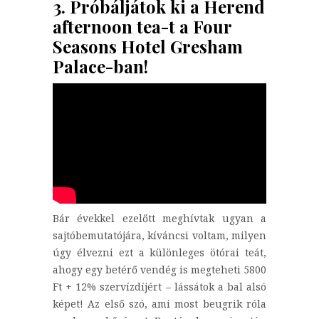
3. Próbáljátok ki a Herend
afternoon tea-t a Four
Seasons Hotel Gresham
Palace-ban!
Bár évekkel ezelőtt meghívtak ugyan a
sajtóbemutatójára, kíváncsi voltam, milyen
úgy élvezni ezt a különleges ötórai teát,
ahogy egy betérő vendég is megteheti 5800
Ft + 12% szervízdíjért – lássátok a bal alsó
képet! Az első szó, ami most beugrik róla