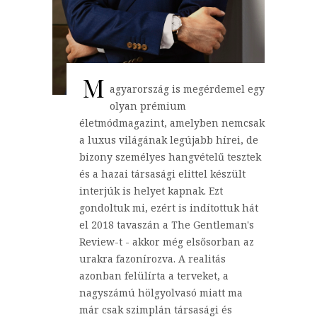
M
agyarország is megérdemel egy
olyan prémium
életmódmagazint, amelyben nemcsak
a luxus világának legújabb hírei, de
bizony személyes hangvételű tesztek
és a hazai társasági elittel készült
interjúk is helyet kapnak. Ezt
gondoltuk mi, ezért is indítottuk hát
el 2018 tavaszán a The Gentleman's
Review-t - akkor még elsősorban az
urakra fazonírozva. A realitás
azonban felülírta a terveket, a
nagyszámú hölgyolvasó miatt ma
már csak szimplán társasági és