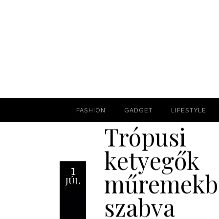
FASHION
FASHION
GADGET
GADGET
LIFESTYLE
LIFESTYLE
Trópusi
ketyegők
1
műremekb
JÚL
szabva