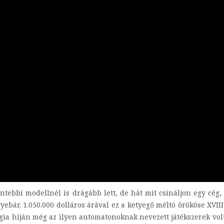
ntebbi modellnél is drágább lett, de hát mit csináljon egy cég,
yebár. 1.050.000 dolláros árával ez a ketyegő méltó örököse XVIII
ógia híján még az ilyen automatonoknak nevezett játékszerek vol