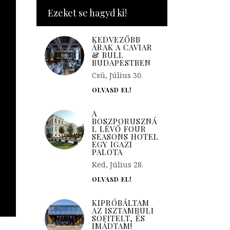
Ezeket se hagyd ki!
KEDVEZŐBB
ÁRAK A CAVIAR
& BULL
BUDAPESTBEN
Csü, Július 30.
OLVASD EL!
A
BOSZPORUSZNÁ
L LÉVŐ FOUR
SEASONS HOTEL
EGY IGAZI
PALOTA
Ked, Július 28.
OLVASD EL!
KIPRÓBÁLTAM
AZ ISZTAMBULI
SOFITELT, ÉS
IMÁDTAM!