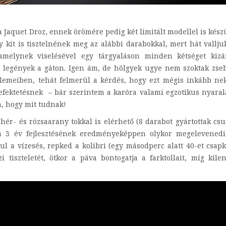
 Jaquet Droz, ennek örömére pedig két limitált modellel is kész
y kit is tisztelnének meg az alábbi darabokkal, mert hát vallju
melynek viselésével egy tárgyaláson minden kétséget kizá
 legények a gáton. Igen ám, de hölgyek ugye nem szoktak zse
 elemeiben, tehát felmerül a kérdés, hogy ezt mégis inkább n
fektetésnek – bár szerintem a karóra valami egzotikus nyara
á, hogy mit tudnak!
ehér- és rózsaarany tokkal is elérhető (8 darabot gyártottak cs
ja 3 év fejlesztésének eredményeképpen olykor megelevenedi
l a vízesés, repked a kolibri (egy másodperc alatt 40-et csap
i tiszteletét, ötkor a páva bontogatja a farktollait, míg kile