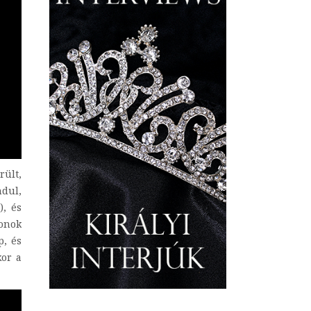
rült,
ndul,
), és
tonok
p, és
kor a