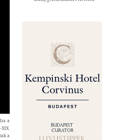
 ha a
-XIX.
tak a