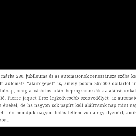
 márka 280. jubileuma és az automatonok reneszánsza szóba ke
t automata “aláírógépet” is, amely potom 367.500 dollártól i
 hónap, amíg a vásárlás után beprogramozzák az aláírásunkat
ító, Pierre Jaquet Droz legkedvesebb szenvedélyét: az automa
m énekel, de ha nagyon sok papírt kell aláírnunk nap mint na
het – én mondjuk nagyon hálás lettem volna egy ilyenért, ami
lnom.