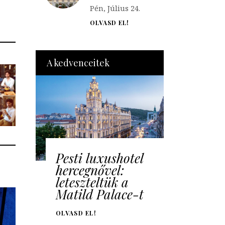
Pén, Július 24.
OLVASD EL!
A kedvenceitek
Pesti luxushotel
hercegnővel:
leteszteltük a
Matild Palace-t
OLVASD EL!