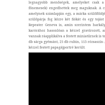
legnagyobb menőségek, amelyeket csak a 
főnemesek) engedhettek meg maguknak. A cs
amelynek számlapján egy, a márka szülőföldj
szülőpárja fog közre két fiókát és egy tojá
Repeater Geneva is, amin szerintem harkályo
karórához hasonlóan a kézzel gravírozott, 
vannak ráapplikálva a festett miniatűrnek is t
db sárga gyémánt, 25 db rubin, 113 rózsaszín-,
kézzel festett papagájportré került.