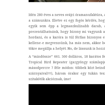
Idén 280 éves a neves svájci óramanufaktúra, a
a számunkra. Illetve ez egy fogós kérdés, hog
egyik sem épp a legmaszkulinabb darab, a
prezentálhatnánk, hogy bizony mi vagyunk a
hordani, és a karóra is túl férfias bizonyos
kellene-e megvennünk, ha más nem, akkor be
tökre megállja a helyét. No, de lássunk is hozz
A “mindössze” 661. 500 dolláros, 18 karátos f
Tropical Bird Repeater igazgyöngy számlap
másodpercre 7 féle módon: többek közt beindu
szárnyaival!!!), három órakor egy tukán tesz
szitakötők akcióznak, íme!