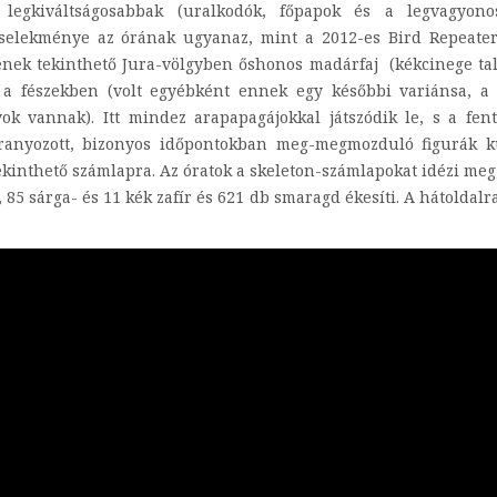
legkiváltságosabbak (uralkodók, főpapok és a legvagyono
elekménye az órának ugyanaz, mint a 2012-es Bird Repeater
ének tekinthető Jura-völgyben őshonos madárfaj (kékcinege ta
st a fészekben (volt egyébként ennek egy későbbi variánsa, a
k vannak). Itt mindez arapapagájokkal játszódik le, s a fen
aranyozott, bizonyos időpontokban meg-megmozduló figurák 
ekinthető számlapra. Az óratok a skeleton-számlapokat idézi meg
 85 sárga- és 11 kék zafír és 621 db smaragd ékesíti. A hátoldalr