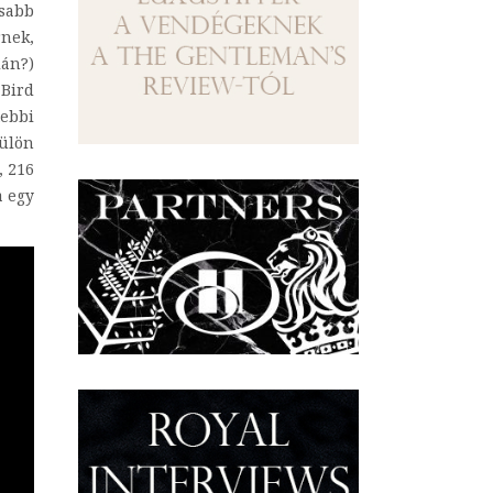
sabb
nek,
lán?)
 Bird
tebbi
külön
, 216
a egy