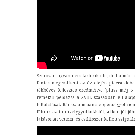
Szorosan ugyan nem tartozik ide, de ha már a
fontos megemlíteni az év elején piacra dobot
többéves fejlesztés eredménye (plusz még 3
remekül példázza a XVIII. században élt alap
feltalálását. Bár ez a masina éppenséggel ne
félünk az ínhüvelygyulladástól, akkor jól jö
lakásomat vettem, és csilliószor kellett szigná