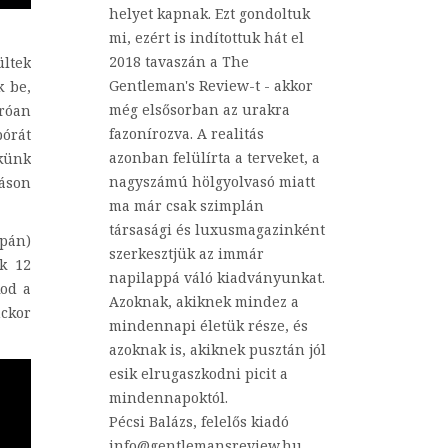
helyet kapnak. Ezt gondoltuk
mi, ezért is indítottuk hát el
2018 tavaszán a The
ültek
Gentleman's Review-t - akkor
k be,
még elsősorban az urakra
róan
fazonírozva. A realitás
bórát
azonban felülírta a terveket, a
ekünk
nagyszámú hölgyolvasó miatt
láson
ma már csak szimplán
társasági és luxusmagazinként
upán)
szerkesztjük az immár
k 12
napilappá váló kiadványunkat.
kod a
Azoknak, akiknek mindez a
nckor
mindennapi életük része, és
azoknak is, akiknek pusztán jól
esik elrugaszkodni picit a
mindennapoktól.
Pécsi Balázs, felelős kiadó
info@gentlemansreview.hu