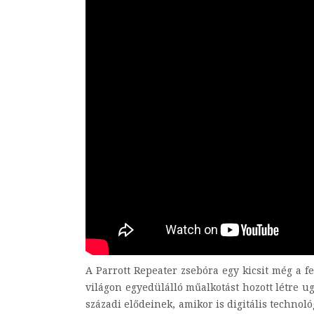
A Parrott Repeater zsebóra egy kicsit még a fe
világon egyedülálló műalkotást hozott létre ug
századi elődeinek, amikor is digitális technol