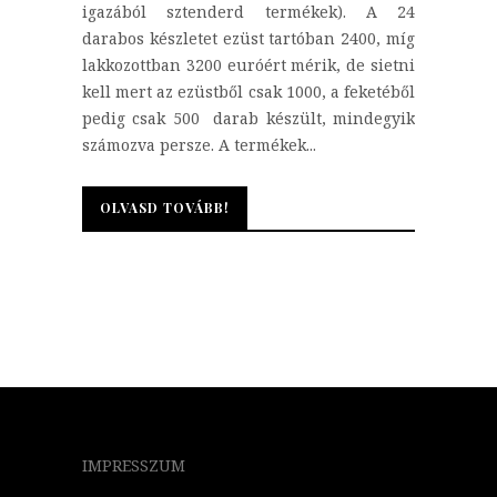
igazából sztenderd termékek). A 24
darabos készletet ezüst tartóban 2400, míg
lakkozottban 3200 euróért mérik, de sietni
kell mert az ezüstből csak 1000, a feketéből
pedig csak 500 darab készült, mindegyik
számozva persze. A termékek...
OLVASD TOVÁBB!
OLVASD TOVÁBB!
IMPRESSZUM