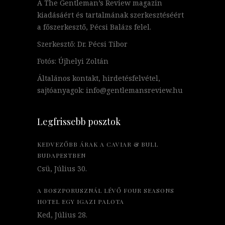
A The Gentleman’s Review magazin
kiadásáért és tartalmának szerkesztéséért
a főszerkesztő, Pécsi Balázs felel.
Szerkesztő: Dr. Pécsi Tibor
Fotós: Újhelyi Zoltán
Általános kontakt, hirdetésfelvétel,
sajtóanyagok: info@gentlemansreview.hu
Legfrissebb posztok
KEDVEZŐBB ÁRAK A CAVIAR & BULL
BUDAPESTBEN
Csü, Július 30.
A BOSZPORUSZNÁL LÉVŐ FOUR SEASONS
HOTEL EGY IGAZI PALOTA
Ked, Július 28.