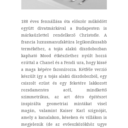
188 éves fennállása óta először működött
együtt divatmárkával a Budapesten is
márkaüzlettel rendelkező Christofle. A
francia luxusmanufaktúra legikonikusabb
termékéhez, a tojás alakú díszdobozban
kapható Mood étkészlethez nyúlt hozzá
ezúttal a Chanel és a Fendi ura, hogy kissé
a maga képére fazonírozza. Kétféle verzió
készült így a tojás alakú díszdobozból, egy
csiszolt ezüst és egy feketére lakkozott
rozsdamentes acél, mindkettő
szimmetrikus, az art déco építészet
inspirálta geometriai mintákat visel
magán, valamint Kaiser Karl szignóját,
amely a kanalakon, késeken és villákon is
megjelenik (de az evőeszközökhöz ugye