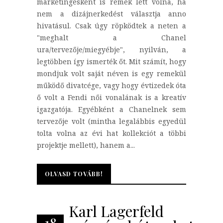
marketingesként is remek lett volna, ha
nem a dizájnerkedést választja anno
hivatásul. Csak úgy röpködtek a neten a
"meghalt a Chanel
ura/tervezője/miegyébje", nyilván, a
legtöbben így ismerték őt. Mit számít, hogy
mondjuk volt saját néven is egy remekül
működő divatcége, vagy hogy évtizedek óta
ő volt a Fendi női vonalának is a kreatív
igazgatója. Egyébként a Chanelnek sem
tervezője volt (mintha legalábbis egyedül
tolta volna az évi hat kollekciót a többi
projektje mellett), hanem a...
OLVASD TOVÁBB!
OLVASD TOVÁBB!
Karl Lagerfeld
18