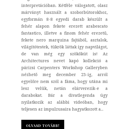
interpretációban. Kétféle válogatott, olasz
márványt használt a szoborbútorokhoz,
egyformán 8-8 egyedi darab készült a
fehér alapon fekete erezett arabescato
fantastico, illetve a finom fehér erezetű,
fekete nero marquina fajtából, asztalok,
világítótestek, tükrök láttak így napvilágot,
de van még egy szökőkút is! Az
Architectures nevet kapó kollekció a
párizsi Carpenters Workshop Galleryben
nézhető meg december 23-ig, arról
egyelőre nem szól a fáma, hogy utána mi
lesz velük, netán elárverezik-e a
darabokat. Bár a divatlegenda úgy
nyilatkozik az alábbi videóban, hogy
teljesen az impulzusaira hagyatkozott a...
OLVASD TOVÁBB!
OLVASD TOVÁBB!