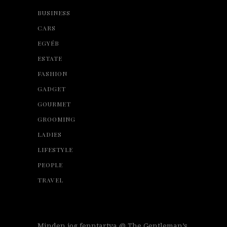
BUSINESS
CARS
EGYÉB
ESTATE
FASHION
GADGET
GOURMET
GROOMING
LADIES
LIFESTYLE
PEOPLE
TRAVEL
Minden jog fenntartva @ The Gentleman’s