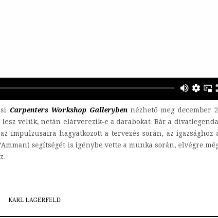
zsi
Carpenters Workshop Galleryben
nézhető meg december 23
 lesz velük, netán elárverezik-e a darabokat. Bár a divatlegend
 az impulzusaira hagyatkozott a tervezés során, az igazsághoz 
d’Amman) segítségét is igénybe vette a munka során, elvégre mé
z.
KARL LAGERFELD