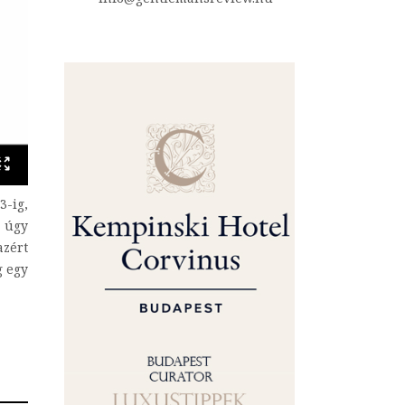
-ig,
a úgy
azért
g egy