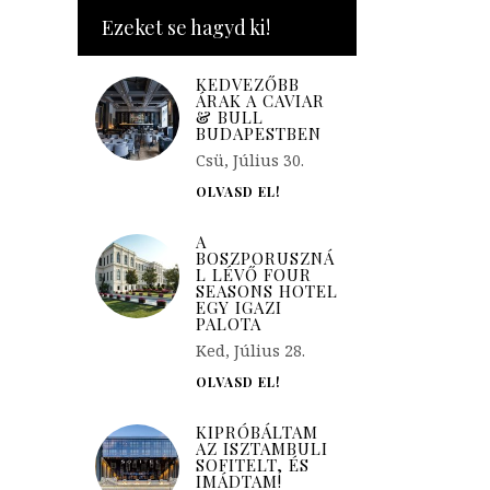
Ezeket se hagyd ki!
KEDVEZŐBB
ÁRAK A CAVIAR
& BULL
BUDAPESTBEN
Csü, Július 30.
OLVASD EL!
A
BOSZPORUSZNÁ
L LÉVŐ FOUR
SEASONS HOTEL
EGY IGAZI
PALOTA
Ked, Július 28.
OLVASD EL!
KIPRÓBÁLTAM
AZ ISZTAMBULI
SOFITELT, ÉS
IMÁDTAM!