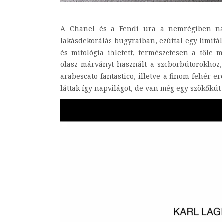
A Chanel és a Fendi ura a nemrégiben na
lakásdekorálás bugyraiban, ezúttal egy limitál
és mitológia ihletett, természetesen a tőle 
olasz márványt használt a szoborbútorokhoz,
arabescato fantastico, illetve a finom fehér er
láttak így napvilágot, de van még egy szökőkút 