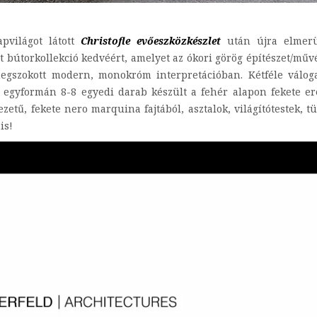
pvilágot látott
Christofle evőeszközkészlet
után újra elmerü
t bútorkollekció kedvéért, amelyet az ókori görög építészet/műv
megszokott modern, monokróm interpretációban. Kétféle váloga
 egyformán 8-8 egyedi darab készült a fehér alapon fekete er
ezetű, fekete nero marquina fajtából, asztalok, világítótestek, t
is!