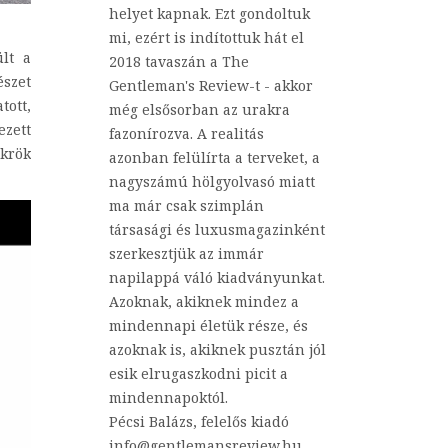
helyet kapnak. Ezt gondoltuk
mi, ezért is indítottuk hát el
lt a
2018 tavaszán a The
észet
Gentleman's Review-t - akkor
tott,
még elsősorban az urakra
ezett
fazonírozva. A realitás
ükrök
azonban felülírta a terveket, a
nagyszámú hölgyolvasó miatt
ma már csak szimplán
társasági és luxusmagazinként
szerkesztjük az immár
napilappá váló kiadványunkat.
Azoknak, akiknek mindez a
mindennapi életük része, és
azoknak is, akiknek pusztán jól
esik elrugaszkodni picit a
mindennapoktól.
Pécsi Balázs, felelős kiadó
info@gentlemansreview.hu