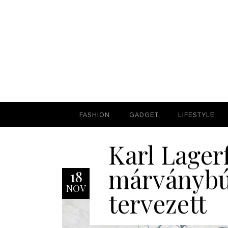
FASHION
FASHION
GADGET
GADGET
LIFESTYLE
LIFESTYLE
Karl Lager
márványbú
18
NOV
tervezett