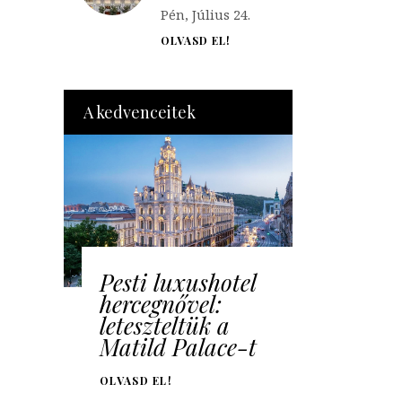
Pén, Július 24.
OLVASD EL!
A kedvenceitek
Pesti luxushotel
hercegnővel:
leteszteltük a
Matild Palace-t
OLVASD EL!